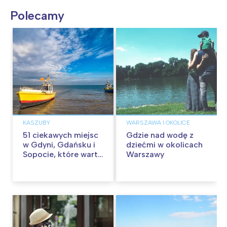
Polecamy
KASZUBY
WARSZAWA I OKOLICE
51 ciekawych miejsc
Gdzie nad wodę z
w Gdyni, Gdańsku i
dziećmi w okolicach
Sopocie, które warto
Warszawy
odwiedzić z
dzieckiem w
Trójmieście