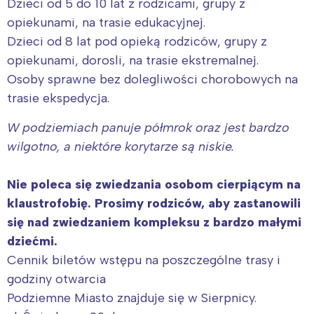
Dzieci od 5 do 10 lat z rodzicami, grupy z
Interesują mnie wydarzenia z
opiekunami, na trasie edukacyjnej.
tego regionu:
Dzieci od 8 lat pod opieką rodziców, grupy z
opiekunami, dorosli, na trasie ekstremalnej.
Osoby sprawne bez dolegliwości chorobowych na
Warszawa
Śląsk
trasie ekspedycja.
Łódź
Kraków
Trójmiasto
Południe
W podziemiach panuje półmrok oraz jest bardzo
wilgotno, a niektóre korytarze są niskie.
Poznań
Północ
Wrocław
Wszystkie
Nie poleca się zwiedzania osobom cierpiącym na
klaustrofobię. Prosimy rodziców, aby zastanowili
Wybieram
się nad zwiedzaniem kompleksu z bardzo małymi
dziećmi.
Cennik biletów wstępu na poszczególne trasy i
godziny otwarcia
Podziemne Miasto znajduje się w Sierpnicy.