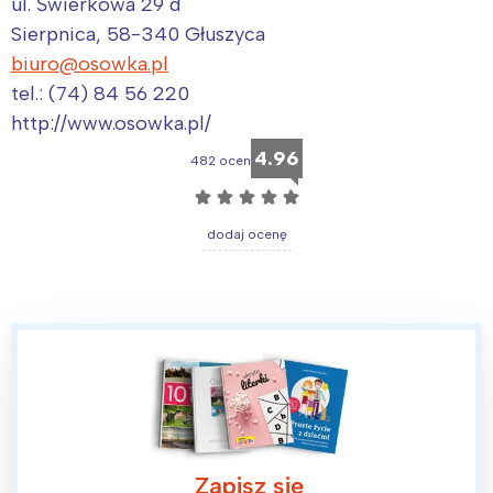
ul. Świerkowa 29 d
Sierpnica, 58-340 Głuszyca
biuro@osowka.pl
tel.: (74) 84 56 220
http://www.osowka.pl/
4.96
482 ocen
☆
☆
☆
☆
☆
dodaj ocenę
Zapisz się