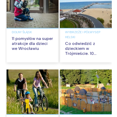
DOLNY ŚLĄSK
WYBRZEŻE I PÓŁWYSEP
HELSKI
11 pomysłów na super
atrakcje dla dzieci
Co odwiedzić z
we Wrocławiu
dzieckiem w
Trójmieście. 10
pomysłów