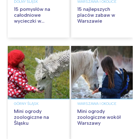
DOLNY ŚLĄSK
WARSZAWA I OKOLICE
15 pomysłów na
15 najlepszych
całodniowe
placów zabaw w
wycieczki w
Warszawie
okolicach Wrocławia
GÓRNY ŚLĄSK
WARSZAWA I OKOLICE
Mini ogrody
Mini ogrody
zoologiczne na
zoologiczne wokół
Śląsku
Warszawy