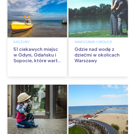
KASZUBY
WARSZAWA I OKOLICE
51 ciekawych miejsc
Gdzie nad wodę z
w Gdyni, Gdańsku i
dziećmi w okolicach
Sopocie, które warto
Warszawy
odwiedzić z
dzieckiem w
Trójmieście