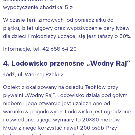
tego regionu:
wypożyczenie chodzika: 5 zł
W czasie ferii zimowych od poniedziałku do
Warszawa
Śląsk
piątku, bilet ulgowy oraz wypożyczenie pary łyżew
Łódź
Kraków
dla dzieci i młodzieży uczącej się jest tańszy o 50%.
Trójmiasto
Południe
Poznań
Północ
Informacje, tel: 42 688 64 20
Wrocław
Wszystkie
4. Lodowisko przenośne „Wodny Raj”
Łódź, ul. Wiernej Rzeki 2
Wybieram
Obiekt zlokalizowany na osiedlu Teofilów przy
pływalni „Wodny Raj”. Lodowisko działa pod gołym
niebem i jego otwarcie jest uzależnione od
warunków pogodowych. Lodowisko jest ogrodzone
i oświetlone, a jego wymiary to 20×30 metrów.
Może z niego korzystać nawet 200 osób. Przy