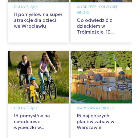
DOLNY ŚLĄSK
WYBRZEŻE I PÓŁWYSEP
HELSKI
11 pomysłów na super
atrakcje dla dzieci
Co odwiedzić z
we Wrocławiu
dzieckiem w
Trójmieście. 10
pomysłów
DOLNY ŚLĄSK
WARSZAWA I OKOLICE
15 pomysłów na
15 najlepszych
całodniowe
placów zabaw w
wycieczki w
Warszawie
okolicach Wrocławia