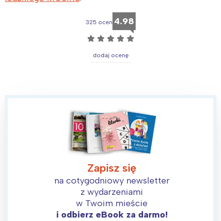
4.98
325 ocen
☆
☆
☆
☆
☆
dodaj ocenę
Zapisz się
na cotygodniowy newsletter
z wydarzeniami
w Twoim mieście
i odbierz eBook za darmo!