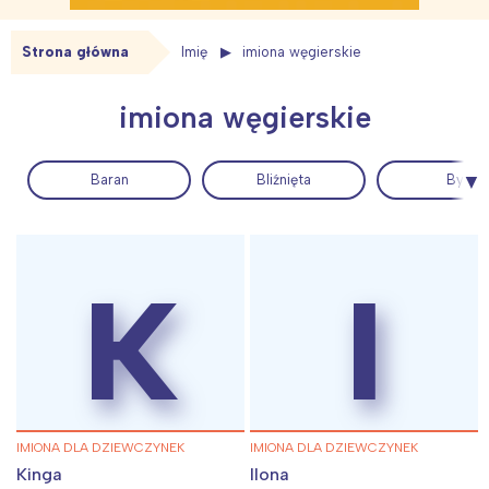
Strona główna
Imię
imiona węgierskie
Interesują mnie wydarzenia z
tego regionu:
imiona węgierskie
Warszawa
Śląsk
Baran
Bliźnięta
Byk
Łódź
Kraków
Trójmiasto
Południe
Poznań
Północ
K
I
Wrocław
Wszystkie
Wybieram
IMIONA DLA DZIEWCZYNEK
IMIONA DLA DZIEWCZYNEK
Kinga
Ilona