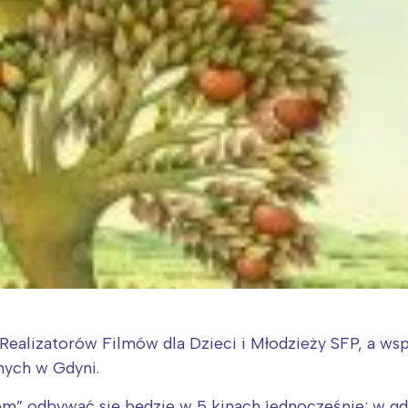
Realizatorów Filmów dla Dzieci i Młodzieży SFP, a w
nych w Gdyni.
m” odbywać się będzie w 5 kinach jednocześnie: w gdy