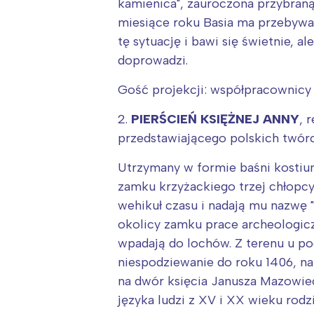
kamienica", zauroczona przybraną
miesiące roku Basia ma przebywać
tę sytuację i bawi się świetnie, 
doprowadzi.
Gość projekcji: współpracownicy 
2.
PIERŚCIEŃ KSIĘŻNEJ ANNY
, 
przedstawiającego polskich twór
Utrzymany w formie baśni kostiu
zamku krzyżackiego trzej chłopcy
wehikuł czasu i nadają mu nazwę 
okolicy zamku prace archeologicz
wpadają do lochów. Z terenu u p
niespodziewanie do roku 1406, na
na dwór księcia Janusza Mazowie
języka ludzi z XV i XX wieku rod