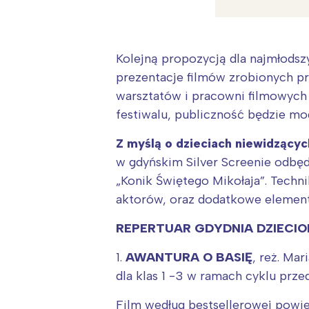
Kolejną propozycją dla najmłods
prezentacje filmów zrobionych pr
warsztatów i pracowni filmowych 
festiwalu, publiczność będzie mog
Z myślą o dzieciach niewidzącyc
w gdyńskim Silver Screenie odbęd
„Konik Świętego Mikołaja”. Techn
aktorów, oraz dodatkowe element
REPERTUAR GDYDNIA DZIECIO
1.
AWANTURA O BASIĘ
, reż. Mar
W
dla klas 1 -3 w ramach cyklu prz
Ł
Film według bestsellerowej powi