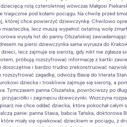
rójmiasto
Południe
dziecięcą rolą czteroletniej wówczas Małgosi Piekarski
oznań
Północ
nie tragicznie pod kołami pociągu. Na chwilę przed śmie
rocław
Wszystkie
kiej, której chce powierzyć dziewczynkę. Chwilowo opi
 miasteczka, lecz muszą wypełnić ostatnią wolę zmar
Wybieram
torowa wysyła list do panny Olszańskiej zawiadamiając
dresem na piersi dziewczynka sama wyrusza do Krakow
dzieci, lecz zajmuje się sierotą, gdy nikt nie zgłasza 
tem, próbują rozszyfrować informację z kartki zawiesz
ę doszczętnie i bardzo trudno zrekonstruować nazwisk
ę rozszyfrować zagadkę, odwożą Basię do literata Stan
urokowi dziecka i troskliwie zajmuje się sierotą, a pom
owa. Tymczasem panna Olszańska, powróciwszy po długi
i przyjaciółki i zaginięciu dziewczynki. Wszczyna rozp
 pisarz nie chce oddać dziecka, które pokochał całym 
 walczą panie: panna Stasia, babcia Tańska, doktorowa 
tóre miały się opiekować dzieckiem w pociągu, z drugi