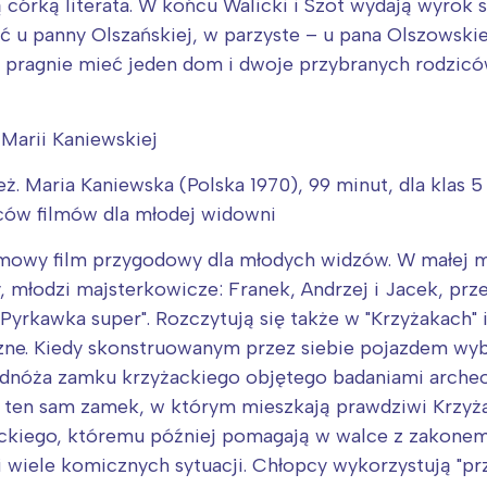
 córką literata. W końcu Walicki i Szot wydają wyrok
 u panny Olszańskiej, w parzyste – u pana Olszowskie
ale pragnie mieć jeden dom i dwoje przybranych rodzicó
Marii Kaniewskiej
reż. Maria Kaniewska (Polska 1970), 99 minut, dla klas 
ców filmów dla młodej widowni
mowy film przygodowy dla młodych widzów. W małej m
, młodzi majsterkowicze: Franek, Andrzej i Jacek, prz
"Pyrkawka super". Rozczytują się także w "Krzyżakach
ne. Kiedy skonstruowanym przez siebie pojazdem wybi
odnóża zamku krzyżackiego objętego badaniami archeo
 ten sam zamek, w którym mieszkają prawdziwi Krzyżac
ckiego, któremu później pomagają w walce z zakonem.
zi wiele komicznych sytuacji. Chłopcy wykorzystują "p