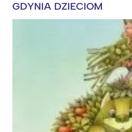
GDYNIA DZIECIOM
Wiosenny koncert ptaków na płocie
Kwitnąca wiśn