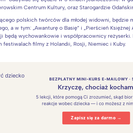
erowskim Centrum Kultury, oraz Starogardzie Gdańskim
ącego polskich twórców dla młodej widowni, będzie 
cego, a w tym: „Awanturę o Basię” i „Pierścień Księżn
ji będą wychowankowie i współpracownicy reżyserki. 
stiwalach filmy z Holandii, Rosji, Niemiec i Kuby.
BEZPŁATNY MINI-KURS E-MAILOWY · 
Krzyczę, chociaż kocham
5 lekcji, które pomogą Ci zrozumieć, skąd bio
reakcje wobec dziecka — i co możesz z nim
Zapisz się za darmo →