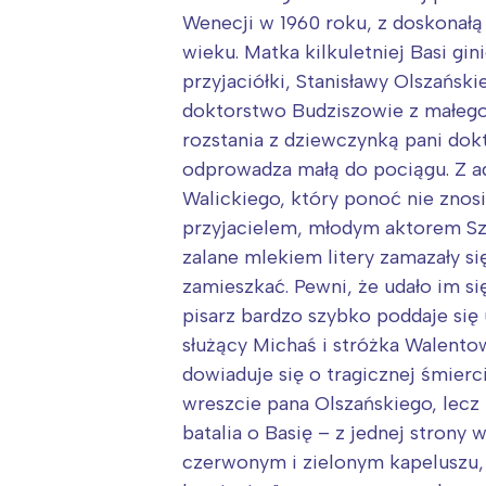
T
Wenecji w 1960 roku, z doskonałą 
P
wieku. Matka kilkuletniej Basi gi
W
przyjaciółki, Stanisławy Olszańs
doktorstwo Budziszowie z małego
rozstania z dziewczynką pani dok
odprowadza małą do pociągu. Z a
Walickiego, który ponoć nie znosi 
przyjacielem, młodym aktorem Szo
zalane mlekiem litery zamazały si
zamieszkać. Pewni, że udało im si
pisarz bardzo szybko poddaje się 
służący Michaś i stróżka Walent
dowiaduje się o tragicznej śmierc
wreszcie pana Olszańskiego, lecz
batalia o Basię – z jednej strony
czerwonym i zielonym kapeluszu, k