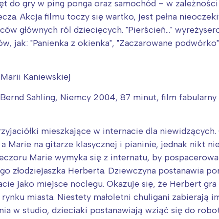
zęt do gry w ping ponga oraz samochód – w zależności
cza. Akcja filmu toczy się wartko, jest pełna nieocze
ców głównych ról dziecięcych. "Pierścień…" wyreżyser
, jak: "Panienka z okienka", "Zaczarowane podwórko", 
Marii Kaniewskiej
. Bernd Sahling, Niemcy 2004, 87 minut, film fabularny
zyjaciółki mieszkające w internacie dla niewidzących.
 a Marie na gitarze klasycznej i pianinie, jednak nikt 
czoru Marie wymyka się z internatu, by pospacerować 
nego złodziejaszka Herberta. Dziewczyna postanawia
cie jako miejsce noclegu. Okazuje się, że Herbert gra
rynku miasta. Niestety małoletni chuligani zabierają i
ia w studio, dzieciaki postanawiają wziąć się do robot