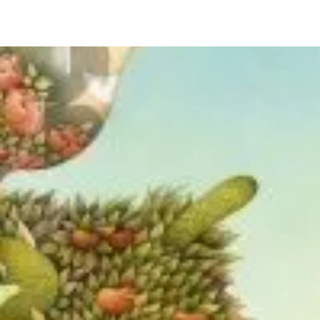
ia i jej płatki
Pszczoła i kwitnący ul