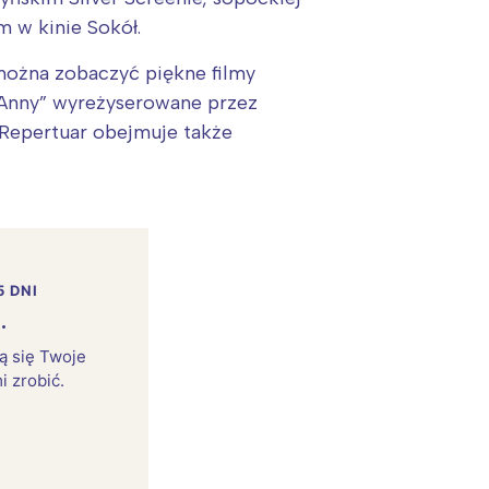
 w kinie Sokół.
można zobaczyć piękne filmy
ej Anny” wyreżyserowane przez
Repertuar obejmuje także
5 DNI
.
rą się Twoje
i zrobić.