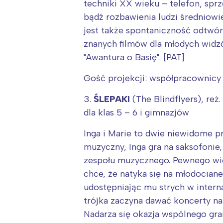
techniki XX wieku – telefon, spr
bądź rozbawienia ludzi średniowie
jest także spontaniczność odtwór
znanych filmów dla młodych widzów
"Awantura o Basię". [PAT]
Gość projekcji: współpracownicy 
3.
ŚLEPAKI
(The Blindflyers), reż
dla klas 5 – 6 i gimnazjów
Inga i Marie to dwie niewidome pr
muzyczny, Inga gra na saksofonie,
zespołu muzycznego. Pewnego wie
chce, że natyka się na młodocia
udostępniając mu strych w interna
trójka zaczyna dawać koncerty na 
Nadarza się okazja wspólnego gran