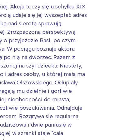
ej. Akcja toczy się u schyłku XIX
rcią udaje się jej wyszeptać adres
ekę nad sierotą sprawują
łej. Zrozpaczona perspektywą
y o przyjeździe Basi, po czym
a. W pociągu poznaje aktora
się po nią na dworzec. Razem z
onej na szyi dziecka. Niestety,
o i adres osoby, u której mała ma
isława Olszowskiego. Osłupiały
agają mu dzielnie i gorliwie
ej nieobecności do miasta,
aczliwie poszukiwania. Odnajduje
sercem. Rozgrywa się regularna
Budziszowa i dwie paniusie w
ej w szranki staje "cała