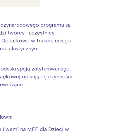
międzynarodowego programu są
dzi twórcy- uczestnicy
i. Dodatkowo w trakcie całego
raz plastycznym.
diodeskrypcją zatytułowanego
źwiękowej opisującej czynności
ewidzące.
:
downi.
m Lwem" na MFF dla Dzieci w