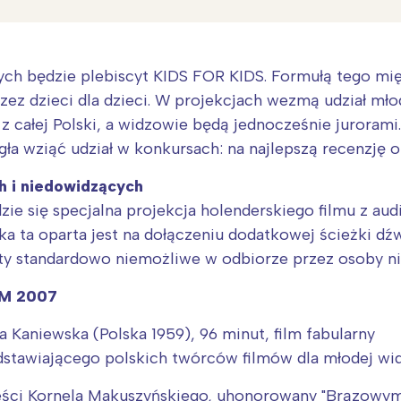
zych będzie plebiscyt KIDS FOR KIDS. Formułą tego 
zez dzieci dla dzieci. W projekcjach wezmą udział mło
z całej Polski, a widzowie będą jednocześnie juroram
ła wziąć udział w konkursach: na najlepszą recenzję o
h i niedowidzących
zie się specjalna projekcja holenderskiego filmu z au
ika ta oparta jest na dołączeniu dodatkowej ścieżki d
y standardowo niemożliwe w odbiorze przez osoby ni
Interesują mnie wydarzenia z tego regionu
M 2007
ia Kaniewska (Polska 1959), 96 minut, film fabularny
arszawa
Śląsk
edstawiającego polskich twórców filmów dla młodej wi
ódź
Kraków
eści Kornela Makuszyńskiego, uhonorowany "Brązowy