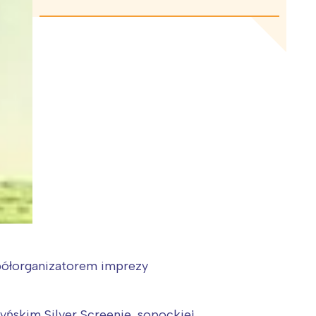
spółorganizatorem imprezy
ńskim Silver Screenie, sopockiej