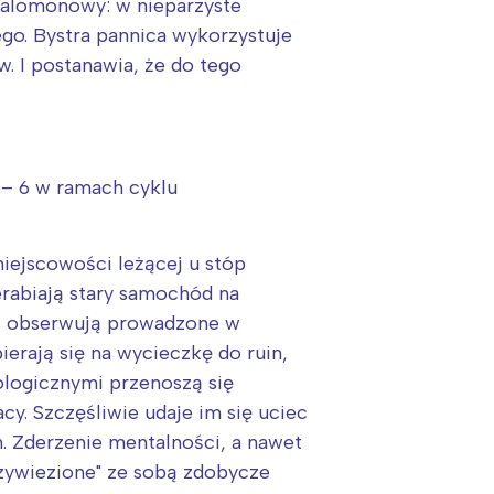
 salomonowy: w nieparzyste
go. Bystra pannica wykorzystuje
w. I postanawia, że do tego
5 – 6 w ramach cyklu
iejscowości leżącej u stóp
erabiają stary samochód na
" i obserwują prowadzone w
erają się na wycieczkę do ruin,
logicznymi przenoszą się
y. Szczęśliwie udaje im się uciec
 Zderzenie mentalności, a nawet
rzywiezione" ze sobą zdobycze