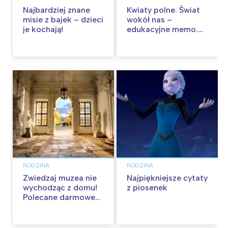
Najbardziej znane
Kwiaty polne. Świat
misie z bajek – dzieci
wokół nas –
je kochają!
edukacyjne memo.
Recenzja
RODZINA
RODZINA
Zwiedzaj muzea nie
Najpiękniejsze cytaty
wychodząc z domu!
z piosenek
Polecane darmowe
wirtualne spacery.
Aktualizacja