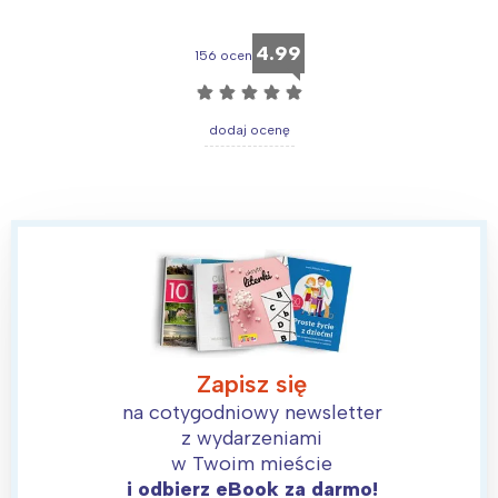
4.99
156 ocen
☆
☆
☆
☆
☆
dodaj ocenę
Interesują mnie wydarzenia z
tego regionu:
Warszawa
Śląsk
Łódź
Kraków
Trójmiasto
Południe
Poznań
Północ
Wrocław
Wszystkie
Zapisz się
na cotygodniowy newsletter
z wydarzeniami
Wybieram
w Twoim mieście
i odbierz eBook za darmo!