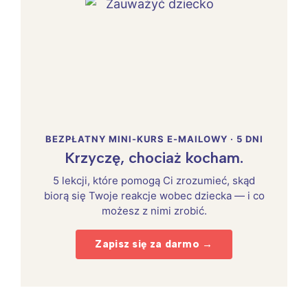
BEZPŁATNY MINI-KURS E-MAILOWY · 5 DNI
Krzyczę, chociaż kocham.
5 lekcji, które pomogą Ci zrozumieć, skąd
biorą się Twoje reakcje wobec dziecka — i co
możesz z nimi zrobić.
Zapisz się za darmo →