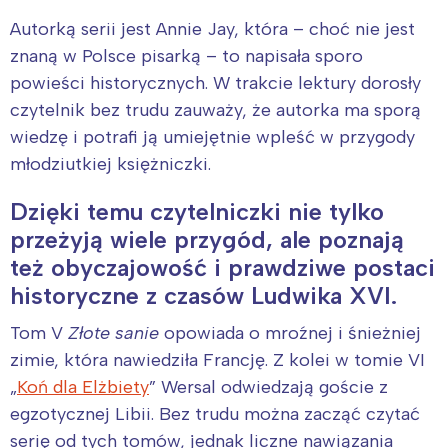
Autorką serii jest Annie Jay, która – choć nie jest
znaną w Polsce pisarką – to napisała sporo
powieści historycznych. W trakcie lektury dorosły
czytelnik bez trudu zauważy, że autorka ma sporą
wiedzę i potrafi ją umiejętnie wpleść w przygody
młodziutkiej księżniczki.
Dzięki temu czytelniczki nie tylko
przeżyją wiele przygód, ale poznają
też obyczajowość i prawdziwe postaci
historyczne z czasów Ludwika XVI.
Tom V
Złote sanie
opowiada o mroźnej i śnieżniej
zimie, która nawiedziła Francję. Z kolei w tomie VI
„
Koń dla Elżbiety
” Wersal odwiedzają goście z
egzotycznej Libii. Bez trudu można zacząć czytać
serię od tych tomów, jednak liczne nawiązania