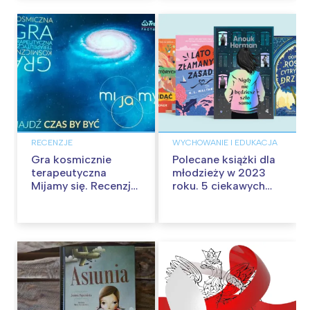
RECENZJE
WYCHOWANIE I EDUKACJA
Gra kosmicznie
Polecane książki dla
terapeutyczna
młodzieży w 2023
Mijamy się. Recenzja
roku. 5 ciekawych
gry
nowości dla
nastolatków