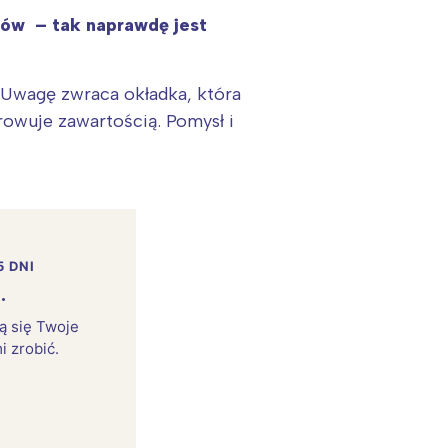
asów – tak naprawdę jest
. Uwagę zwraca okładka, która
owuje zawartością. Pomysł i
5 DNI
.
rą się Twoje
i zrobić.