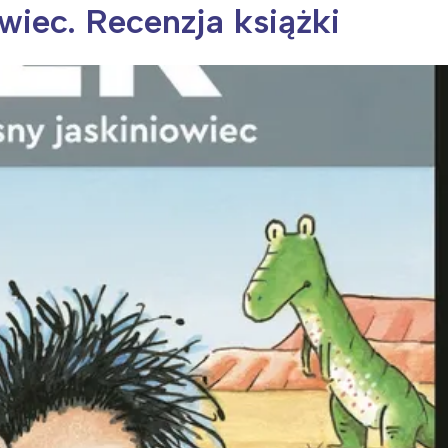
iec. Recenzja książki
ia i jej płatki
Pszczoła i kwitnący ul