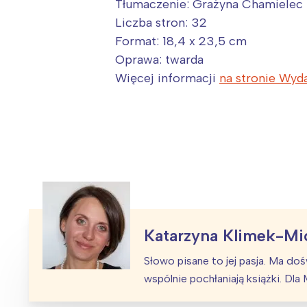
T
Tłumaczenie: Grażyna Chamielec
P
Liczba stron: 32
Format: 18,4 x 23,5 cm
W
Oprawa: twarda
Więcej informacji
na stronie Wyd
Katarzyna Klimek-Mi
Słowo pisane to jej pasja. Ma d
wspólnie pochłaniają książki. Dl