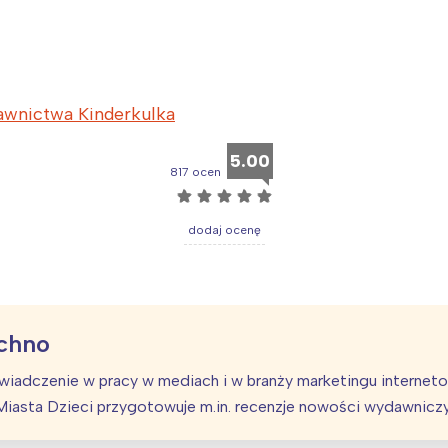
rójmiasto
Południe
oznań
Północ
rocław
Wszystkie
awnictwa Kinderkulka
Wybieram
5.00
817 ocen
☆
☆
☆
☆
☆
dodaj ocenę
chno
oświadczenie w pracy w mediach i w branży marketingu interne
a Miasta Dzieci przygotowuje m.in. recenzje nowości wydawnicz