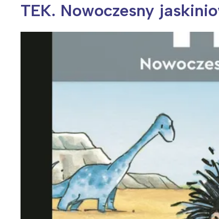
TEK. Nowoczesny jaskiniow
Wiosenny koncert ptaków na płocie
Kwitnąca wiśn