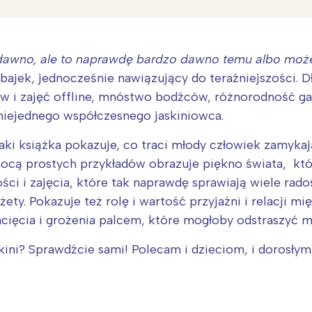
awno, ale to naprawdę bardzo dawno temu albo może
ajek, jednocześnie nawiązujący do teraźniejszości. Dł
w i zajęć offline, mnóstwo bodźców, różnorodność ga
niejednego współczesnego jaskiniowca.
aki książka pokazuje, co traci młody człowiek zamyk
ocą prostych przykładów obrazuje piękno świata, któ
ci i zajęcia, które tak naprawdę sprawiają wiele rado
żety. Pokazuje też rolę i wartość przyjaźni i relacji m
cięcia i grożenia palcem, które mogłoby odstraszyć m
Interesują mnie wydarzenia z tego regionu
kini? Sprawdźcie sami! Polecam i dzieciom, i dorosłym
arszawa
Śląsk
ódź
Kraków