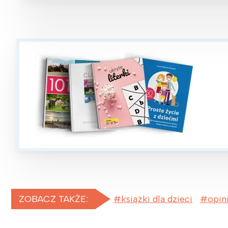
ZOBACZ TAKŻE:
książki dla dzieci
opin