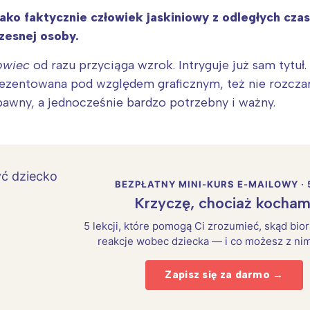
jako faktycznie człowiek jaskiniowy z odległych cz
zesnej osoby.
owiec
od razu przyciąga wzrok. Intryguje już sam tytuł
ezentowana pod względem graficznym, też nie rozczar
abawny, a jednocześnie bardzo potrzebny i ważny.
BEZPŁATNY MINI-KURS E-MAILOWY · 
Krzyczę, chociaż kocham
5 lekcji, które pomogą Ci zrozumieć, skąd bio
reakcje wobec dziecka — i co możesz z nim
Zapisz się za darmo →