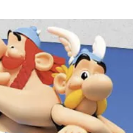
ia i jej płatki
Pszczoła i kwitnący ul