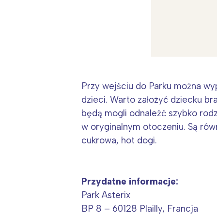
Przy wejściu do Parku można wypo
dzieci. Warto założyć dziecku br
będą mogli odnaleźć szybko rodz
W
w oryginalnym otoczeniu. Są równ
cukrowa, hot dogi.
Ł
T
P
Przydatne informacje:
W
Park Asterix
BP 8 – 60128 Plailly, Francja