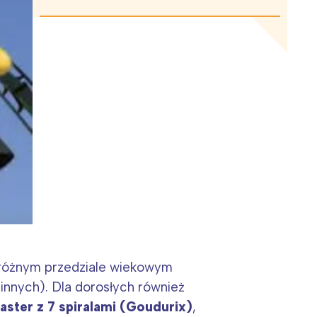
 w różnym przedziale wiekowym
e innych). Dla dorosłych również
oaster z 7 spiralami (Goudurix)
,