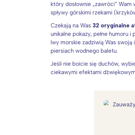
który dosłownie „zawróci” Wam 
spływy górskimi rzekami (krzykó
Czekają na Was
32 oryginalne a
unikalne pokazy, pełne humoru i 
lwy morskie zadziwią Was swoją 
piersiach wodnego baletu.
Jeśli nie boicie się duchów, wyb
ciekawymi efektami dźwiękowymi,