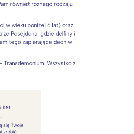
Wam również różnego rodzaju
ci w wieku poniżej 6 lat) oraz
ze Posejdona, gdzie delfiny i
knem tego zapierające dech w
– Transdemonium. Wszystko z
5 DNI
.
rą się Twoje
i zrobić.