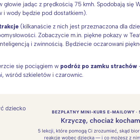
w głowie jadąc z prędkością 75 kmh. Spodobają się 
w i wody będzie pod dostatkiem).
trakcje
(kilkanaście z nich jest przeznaczona dla dzie
pomysłowości. Zobaczycie m.in. piękne pokazy w Teatr
inteligencją i zwinnością. Będziecie oczarowani pię
ierzcie się pociągiem w
podróż po zamku strachów
 wśród szkieletów i czarownic.
BEZPŁATNY MINI-KURS E-MAILOWY · 
Krzyczę, chociaż kocham
5 lekcji, które pomogą Ci zrozumieć, skąd bio
reakcje wobec dziecka — i co możesz z nim