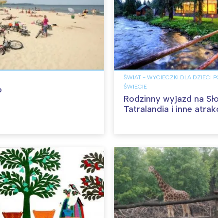
ŚWIAT - WYCIECZKI DLA DZIECI 
ŚWIECIE
o
Rodzinny wyjazd na Sł
Tatralandia i inne atrak