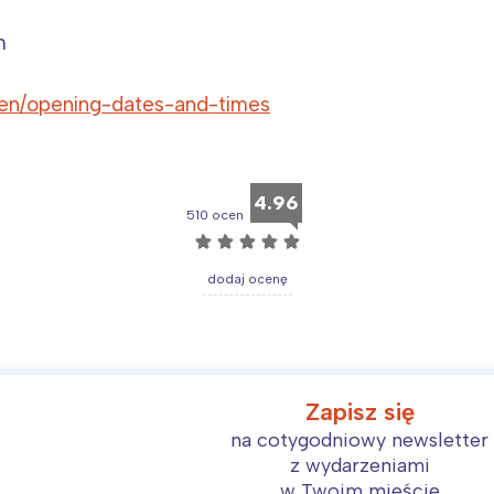
m
/en/opening-dates-and-times
4.96
510 ocen
☆
☆
☆
☆
☆
dodaj ocenę
Zapisz się
na cotygodniowy newsletter
z wydarzeniami
w Twoim mieście