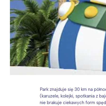
Park znajduje się 30 km na półno
(karuzele, kolejki, spotkania z b
nie brakuje ciekawych form spęd