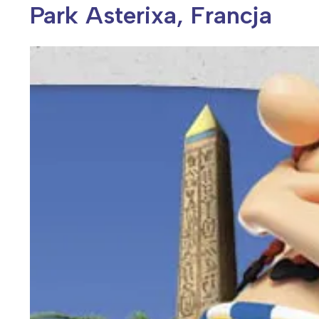
Park Asterixa, Francja
Wiosenny koncert ptaków na płocie
Kwitnąca wiśn