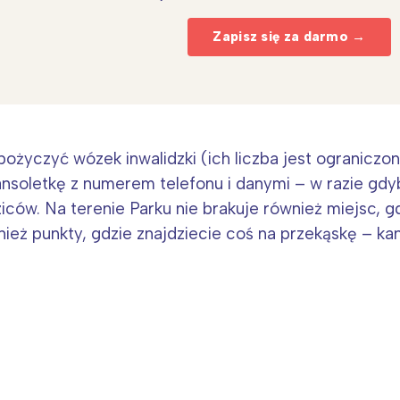
Zapisz się za darmo →
życzyć wózek inwalidzki (ich liczba jest ograniczon
Interesują mnie wydarzenia z tego regionu
ansoletkę z numerem telefonu i danymi – w razie gdy
iców. Na terenie Parku nie brakuje również miejsc, 
arszawa
Śląsk
ież punkty, gdzie znajdziecie coś na przekąskę – kan
ódź
Kraków
rójmiasto
Południe
oznań
Północ
rocław
Wszystkie
Wybieram