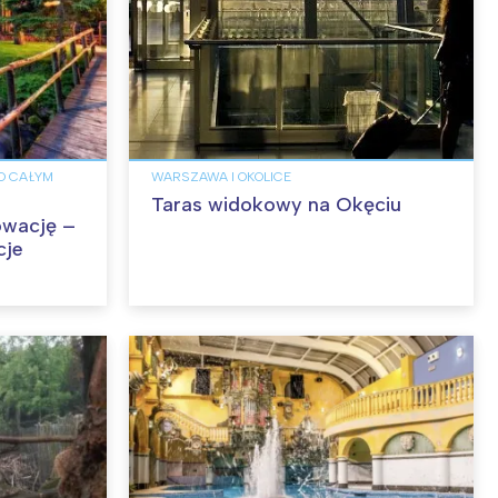
PO CAŁYM
WARSZAWA I OKOLICE
Taras widokowy na Okęciu
owację –
cje