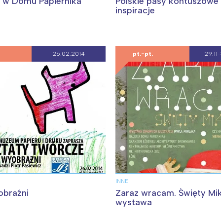
 w Domu Papiernika
Polskie pasy kontuszowe
inspiracje
26.02.2014
pt.-pt.
29.11-
INNE
obraźni
Zaraz wracam. Święty Mik
wystawa