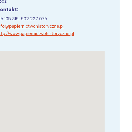
ódź
ontakt:
16 105 315, 502 227 076
nfo@papiernictwohistoryczne.pl
ttp://www.papiernictwohistoryczne.pl