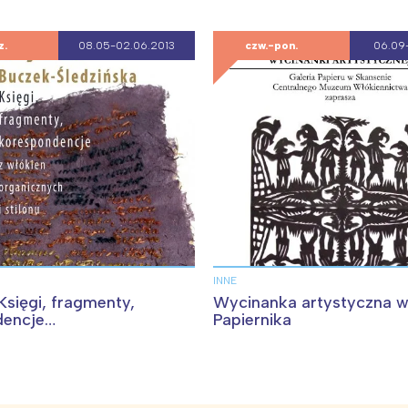
z.
08.05-02.06.2013
czw.-pon.
06.09-
INNE
sięgi, fragmenty,
Wycinanka artystyczna 
dencje…
Papiernika