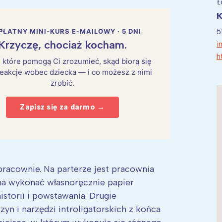
Ł
K
5
PŁATNY MINI-KURS E-MAILOWY · 5 DNI
Krzyczę, chociaż kocham.
i
h
i, które pomogą Ci zrozumieć, skąd biorą się
eakcje wobec dziecka — i co możesz z nimi
zrobić.
Zapisz się za darmo →
pracownie. Na parterze jest pracownia
na wykonać własnoręcznie papier
istorii i powstawania. Drugie
n i narzędzi introligatorskich z końca