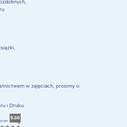
 ozdobnych,
ru.
siążki,
stnictwem w zajęciach, prosimy o
Interesują mnie wydarzenia z tego regionu
u i Druku.
arszawa
Śląsk
5.00
ódź
Kraków
 ocen