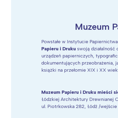
Muzeum Pa
Wiosenny koncert ptaków na płocie
Kwitnąca wiśn
Powstałe w Instytucie Papiernictwa 
Papieru i Druku
swoją działalność 
urządzeń papierniczych, typograficz
dokumentujących przeobrażenia, j
książki na przełomie XIX i XX wiek
Muzeum Papieru i Druku mieści si
Łódzkiej Architektury Drewnianej
ul. Piotrkowska 282, Łódź /wejście