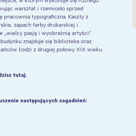
miejsce, w którym wykonuje się różnego
ywując warsztat i rzemiosło sprzed
się pracownia typograficzna. Kaszty z
kie, zapach farby drukarskiej i
ie „wielcy pasją i wyobraźnią artyści”
 budynku znajduje się biblioteka oraz
ańców Łodzi z drugiej połowy XIX wieku.
zisz tutaj.
szenie następujących zagadnień:
,