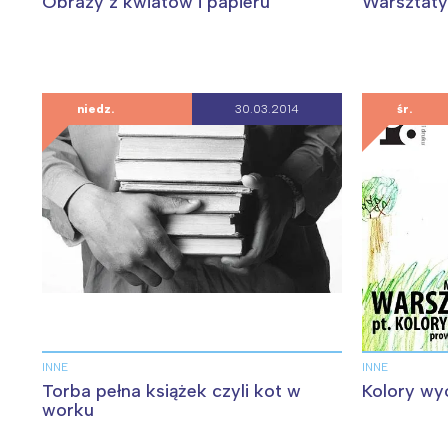
Obrazy z kwiatów i papieru
Warsztaty
niedz.
30.03.2014
śr.
INNE
INNE
Torba pełna książek czyli kot w
Kolory wy
worku