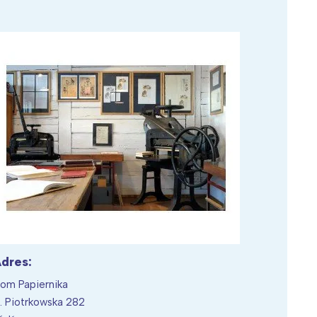
Wiewiórka na kwitnącym polu
dres:
om Papiernika
l. Piotrkowska 282