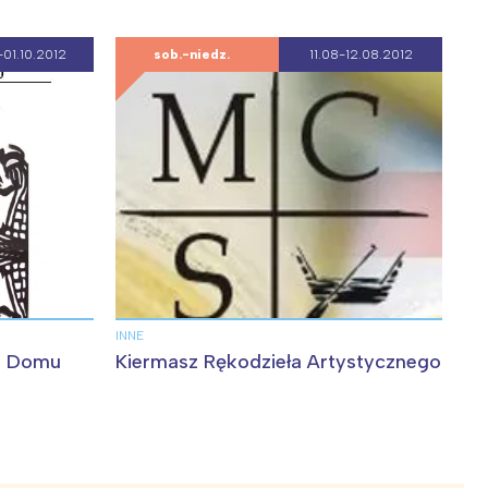
01.10.2012
sob.-niedz.
11.08-12.08.2012
INNE
w Domu
Kiermasz Rękodzieła Artystycznego