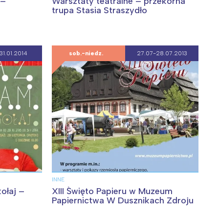
 –
Warsztaty teatralne – przekorna
trupa Stasia Straszydło
31.01.2014
sob.-niedz.
27.07-28.07.2013
INNE
ołaj –
XIII Święto Papieru w Muzeum
Papiernictwa W Dusznikach Zdroju