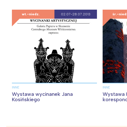
wt.-niedz.
02.07-28.07.2013
śr.-nied
INNE
INNE
Wystawa wycinanek Jana
Wystawa K
Kosińskiego
korespon