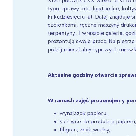
XIX i początku XX wieku. Jest to 
typu oprawy introligatorskie, kult
kilkudziesięciu lat. Dalej znajduje 
czcionkami, ręczne maszyny drukars
terpentyny… I wreszcie galeria, gdz
prezentują swoje prace. Na piętrze
pokój mieszkalny typowych mieszk
Aktualne godziny otwarcia sprawd
W ramach zajęć proponujemy poru
wynalazek papieru,
surowce do produkcji papieru
filigran, znak wodny,