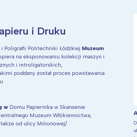
pieru i Druku
ia i jej płatki
Pszczoła i kwitnący ul
i Poligrafii Politechniki Łódzkiej
Muzeum
opiera na eksponowaniu kolekcji maszyn i
nych i introligatorskich,
akimi poddany został proces powstawania
u.
ę w
Domu Papiernika w Skansenie
A
 Centralnego Muzeum Włókiennictwa,
D
 także od ulicy Milionowej/
u