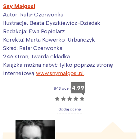
Sny Małgosi
Autor: Rafał Czerwonka
Ilustracje: Beata Dyszkiewicz-Dziadak
Redakcja: Ewa Popielarz
Korekta: Marta Kowerko-Urbańczyk
Skład: Rafał Czerwonka
246 stron, twarda okładka
Książka można nabyć tylko poprzez stronę
internetową
www.snymalgosi.pl
.
4.99
843 ocen
☆
☆
☆
☆
☆
dodaj ocenę