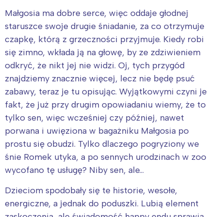
Małgosia ma dobre serce, więc oddaje głodnej
staruszce swoje drugie śniadanie, za co otrzymuje
czapkę, którą z grzeczności przyjmuje. Kiedy robi
się zimno, wkłada ją na głowę, by ze zdziwieniem
odkryć, że nikt jej nie widzi. Oj, tych przygód
znajdziemy znacznie więcej, lecz nie będę psuć
zabawy, teraz je tu opisując. Wyjątkowymi czyni je
fakt, że już przy drugim opowiadaniu wiemy, że to
tylko sen, więc wcześniej czy później, nawet
porwana i uwięziona w bagażniku Małgosia po
prostu się obudzi. Tylko dlaczego pogryziony we
śnie Romek utyka, a po sennych urodzinach w zoo
wycofano tę usługę? Niby sen, ale…
Dzieciom spodobały się te historie, wesołe,
energiczne, a jednak do poduszki. Lubią element
zaskoczenia, ale świadomość happy endu sprawia,