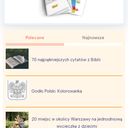
Interesują mnie wydarzenia z
tego regionu:
Polecane
Najnowsze
Warszawa
Śląsk
70 najpiękniejszych cytatów z Biblii
Łódź
Kraków
Trójmiasto
Południe
Poznań
Północ
Wrocław
Wszystkie
Godło Polski. Kolorowanka
Wybieram
20 miejsc w okolicy Warszawy na jednodniową
wycieczkę z dziećmi