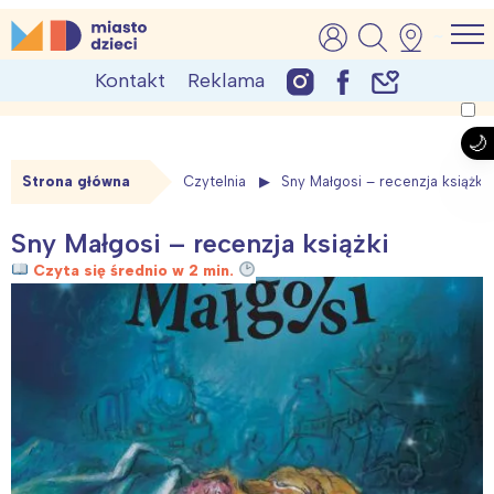
Skip
MiastoDzieci.pl
atrakcje dla dzieci, wydarzenia, imprezy rodzinne
to
Kontakt
Reklama
content
Strona główna
Czytelnia
Sny Małgosi – recenzja książki
Sny Małgosi – recenzja książki
Czyta się średnio w 2 min.