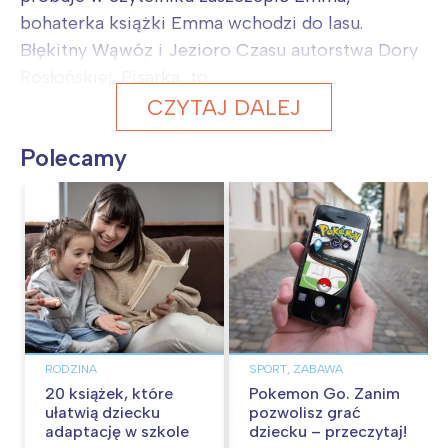
bohaterka książki Emma wchodzi do lasu.
Błękitny Wąwóz i Jezioro Czasu autorstwa Dory
Rosłońskiej. Pisarka, to...
CZYTAJ DALEJ
Polecamy
RODZINA
SPORT, ZABAWA
20 książek, które
Pokemon Go. Zanim
ułatwią dziecku
pozwolisz grać
adaptację w szkole
dziecku – przeczytaj!