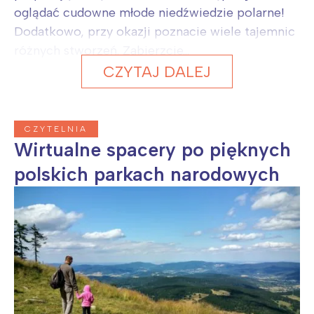
oglądać cudowne młode niedźwiedzie polarne!
Dodatkowo, przy okazji poznacie wiele tajemnic
różnych stworzeń. Zabierzcie...
CZYTAJ DALEJ
CZYTELNIA
Wirtualne spacery po pięknych
polskich parkach narodowych