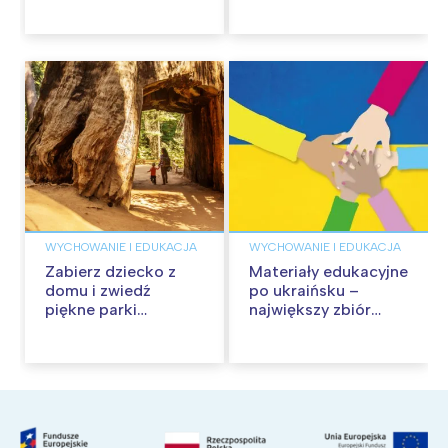
dla dzieci z Ukrainy
WYCHOWANIE I EDUKACJA
WYCHOWANIE I EDUKACJA
Zabierz dziecko z
Materiały edukacyjne
domu i zwiedź
po ukraińsku –
piękne parki
największy zbiór
narodowe USA!
kolorowanek, kart
Wirtualne spacery
pracy i zabaw dla
dzieci