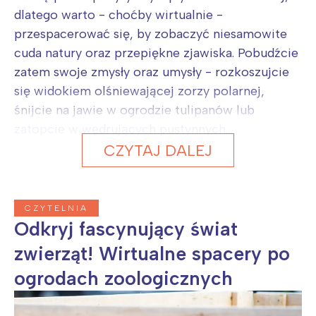
dlatego warto - choćby wirtualnie -
przespacerować się, by zobaczyć niesamowite
cuda natury oraz przepiękne zjawiska. Pobudźcie
zatem swoje zmysły oraz umysły - rozkoszujcie
się widokiem olśniewającej zorzy polarnej,
śnijcie na jawie w ogrodzie tulipanów lub
zatopcie w wędrujących pustynnych...
CZYTAJ DALEJ
CZYTELNIA
Odkryj fascynujący świat
zwierząt! Wirtualne spacery po
ogrodach zoologicznych