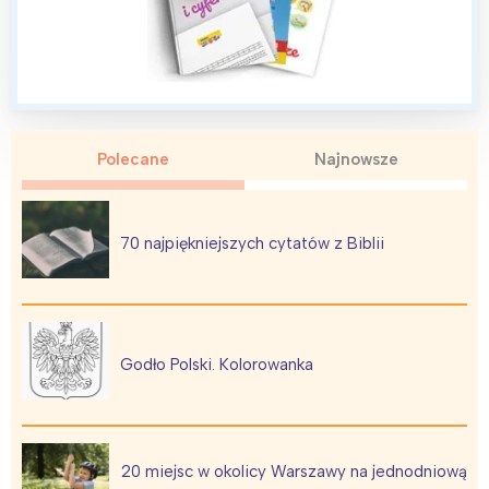
Wybieram
Polecane
Najnowsze
70 najpiękniejszych cytatów z Biblii
Godło Polski. Kolorowanka
20 miejsc w okolicy Warszawy na jednodniową