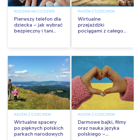
RODZINA NA CO DZIEŃ
RAZEM Z DZIECKIEM
Pierwszy telefon dla
Wirtualne
dziecka – jak wybrać
przejażdżki
bezpieczny i tani
pociągami z całego
abonament?
świata
RAZEM Z DZIECKIEM
RAZEM Z DZIECKIEM
Wirtualne spacery
Darmowe bajki, filmy
po pięknych polskich
oraz nauka języka
parkach narodowych
polskiego –
edukacja i rozrywka