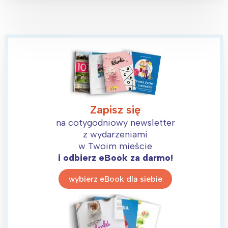
Interesują mnie wydarzenia z
Zapisz się
tego regionu:
na cotygodniowy newsletter
z wydarzeniami
w Twoim mieście
Warszawa
Śląsk
i odbierz eBook za darmo!
Łódź
Kraków
wybierz eBook dla siebie
Trójmiasto
Południe
Poznań
Północ
Wrocław
Wszystkie