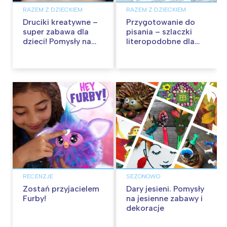
RAZEM Z DZIECKIEM
RAZEM Z DZIECKIEM
Druciki kreatywne –
Przygotowanie do
super zabawa dla
pisania – szlaczki
dzieci! Pomysły na
literopodobne dla
ozdoby z drucików
dzieci do druku
RECENZJE
SEZONOWO
Zostań przyjacielem
Dary jesieni. Pomysły
Furby!
na jesienne zabawy i
dekoracje