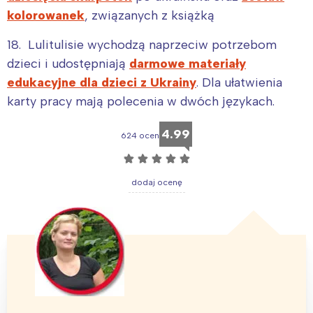
tego regionu:
kolorowanek
, związanych z książką
18. Lulitulisie wychodzą naprzeciw potrzebom
Warszawa
Śląsk
dzieci i udostępniają
darmowe materiały
Łódź
Kraków
edukacyjne dla dzieci z Ukrainy
. Dla ułatwienia
Trójmiasto
Południe
karty pracy mają polecenia w dwóch językach.
Poznań
Północ
Wrocław
Wszystkie
4.99
624 ocen
☆
☆
☆
☆
☆
Wybieram
dodaj ocenę