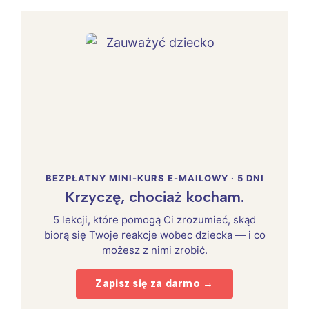
BEZPŁATNY MINI-KURS E-MAILOWY · 5 DNI
Krzyczę, chociaż kocham.
5 lekcji, które pomogą Ci zrozumieć, skąd
biorą się Twoje reakcje wobec dziecka — i co
możesz z nimi zrobić.
Zapisz się za darmo →