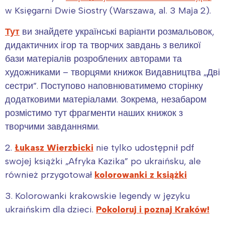
w Księgarni Dwie Siostry (Warszawa, al. 3 Maja 2).
Тут
ви знайдете українські варіанти розмальовок,
дидактичних ігор та творчих завдань з великої
бази матеріалів розроблених авторами та
художниками – творцями книжок Видавництва „Дві
сестри”. Поступово наповнюватимемо сторінку
додатковими матеріалами. Зокрема, незабаром
розмістимо тут фрагменти наших книжок з
творчими завданнями.
2.
Łukasz Wierzbicki
nie tylko udostępnił pdf
swojej książki „Afryka Kazika” po ukraińsku, ale
również przygotował
kolorowanki z książki
3. Kolorowanki krakowskie legendy w języku
ukraińskim dla dzieci.
Pokoloruj i poznaj Kraków!