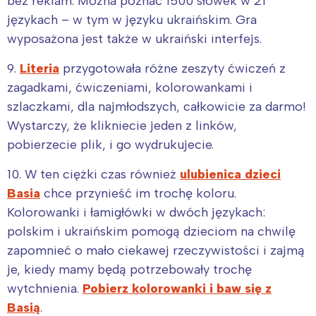
bez reklam. Można poznać 1500 słówek w 21
językach – w tym w języku ukraińskim. Gra
wyposażona jest także w ukraiński interfejs.
9.
Literia
przygotowała różne zeszyty ćwiczeń z
zagadkami, ćwiczeniami, kolorowankami i
szlaczkami, dla najmłodszych, całkowicie za darmo!
Wystarczy, że klikniecie jeden z linków,
pobierzecie plik, i go wydrukujecie.
10. W ten ciężki czas również
ulubienica dzieci
Basia
chce przynieść im trochę koloru.
Kolorowanki i łamigłówki w dwóch językach:
polskim i ukraińskim pomogą dzieciom na chwilę
zapomnieć o mało ciekawej rzeczywistości i zajmą
je, kiedy mamy będą potrzebowały trochę
wytchnienia.
Pobierz kolorowanki i baw się z
Basią
.