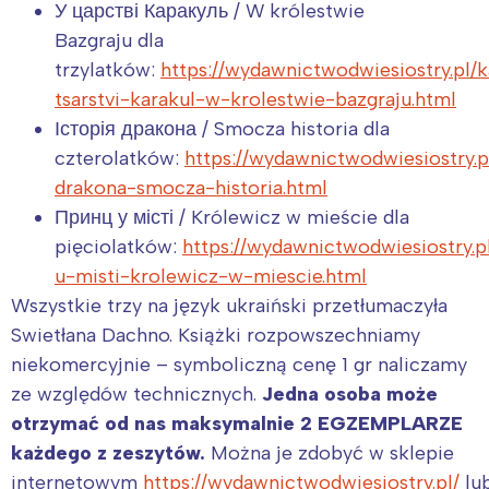
У царстві Каракуль / W królestwie
Bazgraju dla
trzylatków:
https://wydawnictwodwiesiostry.pl/k
tsarstvi-karakul-w-krolestwie-bazgraju.html
Історія дракона / Smocza historia dla
czterolatków:
https://wydawnictwodwiesiostry.pl
drakona-smocza-historia.html
Принц у місті / Królewicz w mieście dla
pięciolatków:
https://wydawnictwodwiesiostry.pl
u-misti-krolewicz-w-miescie.html
Wszystkie trzy na język ukraiński przetłumaczyła
Swietłana Dachno. Książki rozpowszechniamy
niekomercyjnie – symboliczną cenę 1 gr naliczamy
ze względów technicznych.
Jedna osoba może
otrzymać od nas maksymalnie 2 EGZEMPLARZE
każdego z zeszytów.
Można je zdobyć w sklepie
internetowym
https://wydawnictwodwiesiostry.pl/
lu