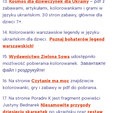
13.
Kosmos dla dziewczynek dla Ukrainy
– pdf z
zabawami, artykułami, kolorowankami i grami w
języku ukraińskim. 30 stron zabawy, głównie dla
dzieci 7+.
14. Kolorowanki warszawskie legendy w języku
ukraińskim dla dzieci.
Poznaj bohaterów legend
warszawskich!
15.
Wydawnictwo Zielona Sowa
udostępniło
możliwość pobierania kolorowanek. Завантажте
файл і роздрукуйте!
16. Na stronie
Czytanie ma moc
znajdziecie
kolorowanki, gry i zabawy w pdf do pobrania.
17. Na stronie Poradni K jest fragment powieści
Justyny Bednarek
Niesamowite przygody
Interesują mnie wydarzenia z
dziesięciu skarpetek
po ukraińsku oraz
zestaw