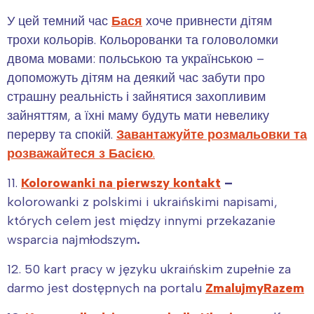
У цей темний час
Бася
хоче привнести дітям
трохи кольорів. Кольорованки та головоломки
двома мовами: польською та українською –
допоможуть дітям на деякий час забути про
страшну реальність і зайнятися захопливим
зайняттям, а їхні маму будуть мати невелику
перерву та спокій.
Завантажуйте розмальовки та
розважайтеся з Басією
.
11.
Kolorowanki na pierwszy kontakt
–
kolorowanki z polskimi i ukraińskimi napisami,
których celem jest między innymi przekazanie
wsparcia najmłodszym
.
12. 50 kart pracy w języku ukraińskim zupełnie za
darmo jest dostępnych na portalu
ZmalujmyRazem