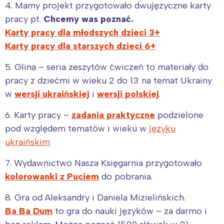
4. Mamy projekt przygotowało dwujęzyczne karty
pracy pt.
Chcemy was poznać.
Karty pracy dla młodszych dzieci 3+
Karty pracy dla starszych dzieci 6+
5. Glina – seria zeszytów ćwiczeń to materiały do
pracy z dziećmi w wieku 2 do 13 na temat Ukrainy
w
wersji ukraińskiej
i
wersji polskiej
.
6. Karty pracy –
zadania praktyczne
podzielone
pod względem tematów i wieku w
języku
ukraińskim
7. Wydawnictwo Nasza Księgarnia przygotowało
kolorowanki z Puciem
do pobrania.
8. Gra od Aleksandry i Daniela Mizielińskich.
Ba Ba Dum
to gra do nauki języków – za darmo i