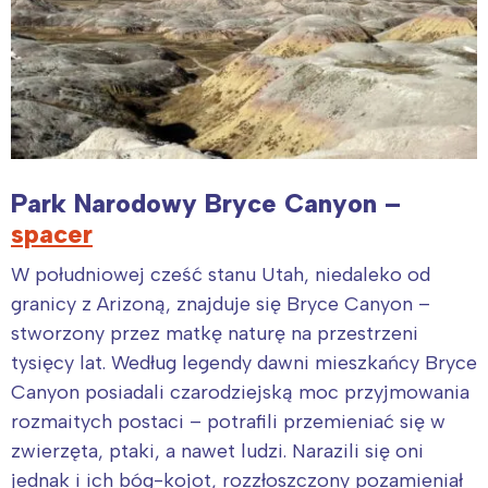
Trójmiasto
Południe
Poznań
Północ
Wrocław
Wszystkie
Wybieram
Park Narodowy Bryce Canyon –
spacer
W południowej cześć stanu Utah, niedaleko od
granicy z Arizoną, znajduje się Bryce Canyon –
stworzony przez matkę naturę na przestrzeni
tysięcy lat. Według legendy dawni mieszkańcy Bryce
Canyon posiadali czarodziejską moc przyjmowania
rozmaitych postaci – potrafili przemieniać się w
zwierzęta, ptaki, a nawet ludzi. Narazili się oni
jednak i ich bóg-kojot, rozzłoszczony pozamieniał