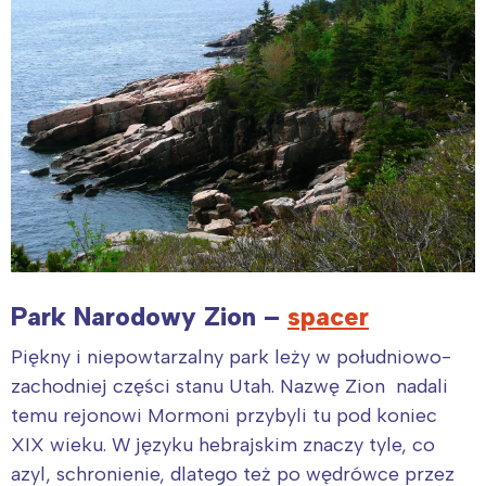
Park Narodowy Zion –
spacer
Piękny i niepowtarzalny park leży w południowo-
zachodniej części stanu Utah. Nazwę Zion nadali
temu rejonowi Mormoni przybyli tu pod koniec
XIX wieku. W języku hebrajskim znaczy tyle, co
azyl, schronienie, dlatego też po wędrówce przez