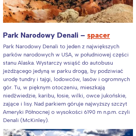
Park Narodowy Denali –
spacer
Park Narodowy Denali to jeden z największych
parków narodowych w USA, w południowej części
stanu Alaska. Wystarczy wsiąść do autobusu
jeżdżącego jedyną w parku drogą, by podziwiać
urodę tundry i tajgi, lodowców, lasów i ogromnych
gór. Tu, w pięknym otoczeniu, mieszkają
niedźwiedzie, karibu, łosie, wilki, owce jukońskie,
zające i lisy. Nad parkiem góruje najwyższy szczyt
Ameryki Północnej o wysokości 6190 m n.p.m. czyli
Denali (McKinley).