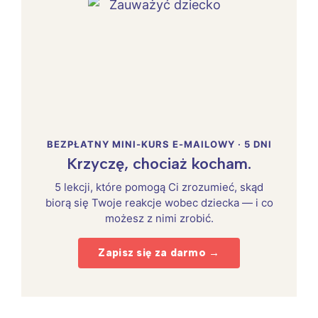
BEZPŁATNY MINI-KURS E-MAILOWY · 5 DNI
Krzyczę, chociaż kocham.
5 lekcji, które pomogą Ci zrozumieć, skąd
biorą się Twoje reakcje wobec dziecka — i co
możesz z nimi zrobić.
Zapisz się za darmo →