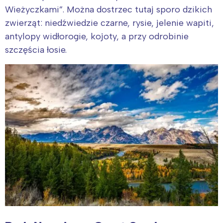
Wieżyczkami”. Można dostrzec tutaj sporo dzikich
zwierząt: niedźwiedzie czarne, rysie, jelenie wapiti,
antylopy widłorogie, kojoty, a przy odrobinie
szczęścia łosie.