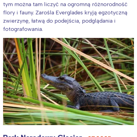
tym można tam liczyć na ogromną różnorodność
flory i fauny. Zarośla Everglades kryją egzotyczną
zwierzynę, łatwą do podejścia, podglądania i
fotografowania.