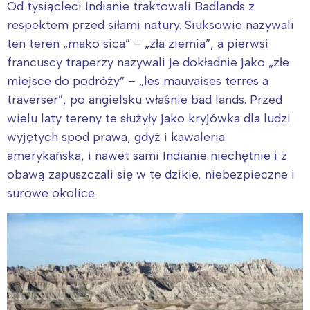
Od tysiącleci Indianie traktowali Badlands z
respektem przed siłami natury. Siuksowie nazywali
ten teren „mako sica” – „zła ziemia”, a pierwsi
francuscy traperzy nazywali je dokładnie jako „złe
miejsce do podróży” – „les mauvaises terres a
traverser”, po angielsku właśnie bad lands. Przed
wielu laty tereny te służyły jako kryjówka dla ludzi
wyjętych spod prawa, gdyż i kawaleria
amerykańska, i nawet sami Indianie niechętnie i z
obawą zapuszczali się w te dzikie, niebezpieczne i
surowe okolice.
Interesują mnie wydarzenia z
tego regionu:
Warszawa
Śląsk
Łódź
Kraków