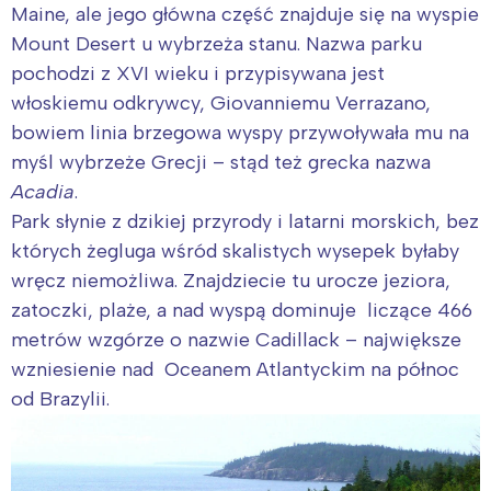
Maine, ale jego główna część znajduje się na wyspie
Mount Desert u wybrzeża stanu. Nazwa parku
pochodzi z XVI wieku i przypisywana jest
włoskiemu odkrywcy, Giovanniemu Verrazano,
bowiem linia brzegowa wyspy przywoływała mu na
myśl wybrzeże Grecji – stąd też grecka nazwa
Acadia
.
Park słynie z dzikiej przyrody i latarni morskich, bez
których żegluga wśród skalistych wysepek byłaby
wręcz niemożliwa. Znajdziecie tu urocze jeziora,
zatoczki, plaże, a nad wyspą dominuje liczące 466
metrów wzgórze o nazwie Cadillack – największe
wzniesienie nad Oceanem Atlantyckim na północ
od Brazylii.