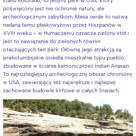
stanu Kolorado, to jedyny park w USA, który
poświęcony jest nie ochronie natury, ale
archeologicznym zabytkom. Mesa verde to nazwa
nadana temu płaskowyżowi przez Hiszpanów w
XVIII wieku – w tłumaczeniu oznacza zielony stół i
jest to nawiązanie do zielonych równin
otaczających ten park. Główną jego atrakcją są
prekolumbijskie osiedla mieszkalne typu pueblo,
zbudowane w ścianie kanionu przez Indian Anasazi.
To najrozleglejszy archeologiczny obszar chroniony
w USA, zawierający też największe i najlepiej
zachowane budowle klifowe w całych Stanach.