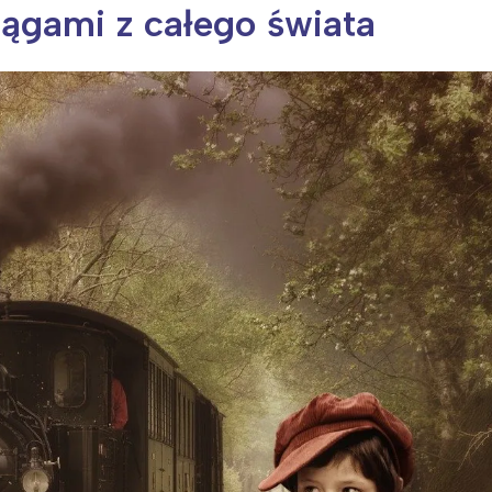
iągami z całego świata
ia i jej płatki
Pszczoła i kwitnący ul