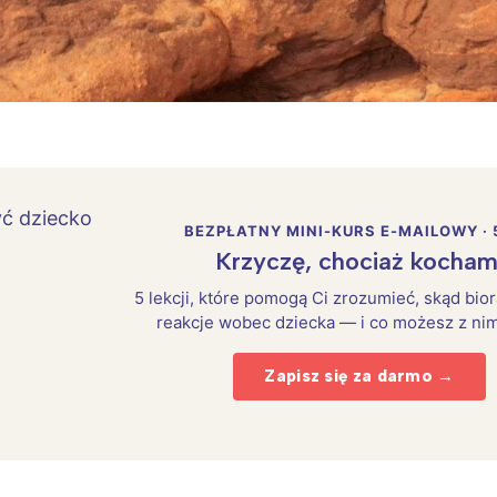
rójmiasto
Południe
oznań
Północ
rocław
Wszystkie
Wybieram
BEZPŁATNY MINI-KURS E-MAILOWY · 
Krzyczę, chociaż kocham
5 lekcji, które pomogą Ci zrozumieć, skąd bio
reakcje wobec dziecka — i co możesz z nim
Zapisz się za darmo →