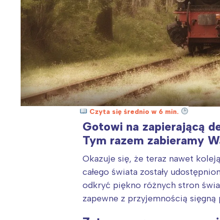
Czyta się średnio w 6 min.
Gotowi na zapierającą d
Tym razem zabieramy Wa
Okazuje się, że teraz nawet kole
całego świata zostały udostępnio
odkryć piękno różnych stron świa
zapewne z przyjemnością sięgną p