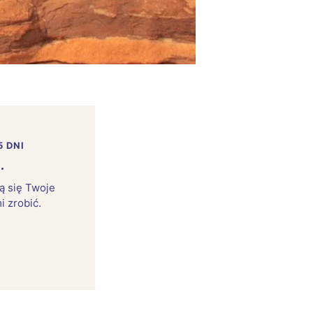
5 DNI
.
rą się Twoje
i zrobić.