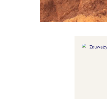
T
P
W