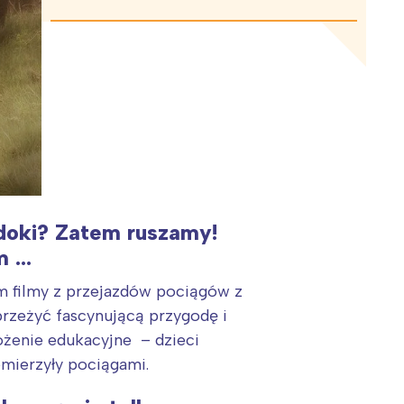
idoki? Zatem ruszamy!
m …
m filmy z przejazdów pociągów z
przeżyć fascynującą przygodę i
ożenie edukacyjne – dzieci
emierzyły pociągami.