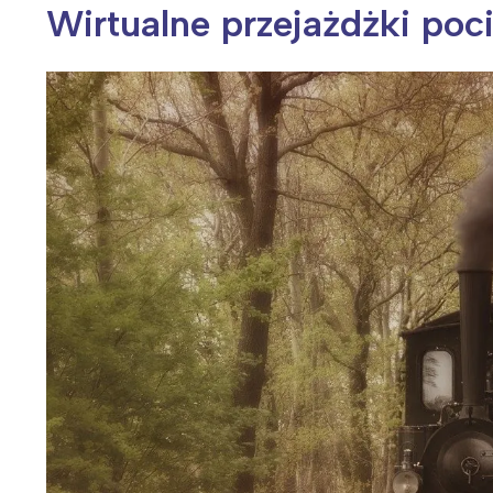
Wirtualne przejażdżki poc
Wiosenny koncert ptaków na płocie
Kwitnąca wiśn