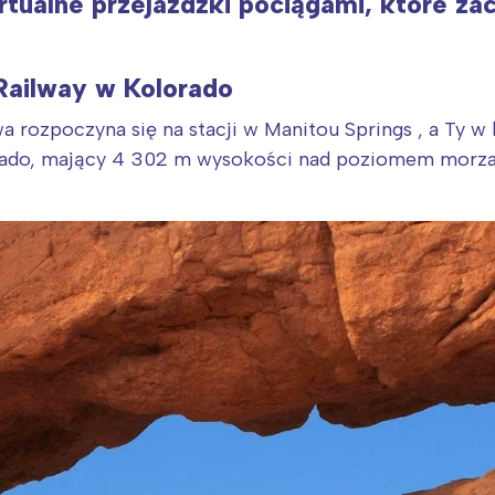
tualne przejażdżki pociągami, które za
Railway w Kolorado
 rozpoczyna się na stacji w Manitou Springs , a Ty w
rado, mający 4 302 m wysokości nad poziomem morza.