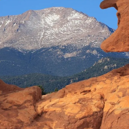
Interesują mnie wydarzenia z tego regionu
arszawa
Śląsk
ódź
Kraków