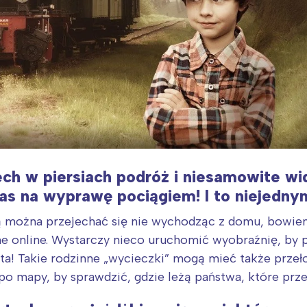
ech w piersiach podróż i niesamowite w
s na wyprawę pociągiem! I to niejedny
ją można przejechać się nie wychodząc z domu, bowie
ne online. Wystarczy nieco uruchomić wyobraźnię, by 
ta! Takie rodzinne „wycieczki” mogą mieć także przeł
o mapy, by sprawdzić, gdzie leżą państwa, które prz