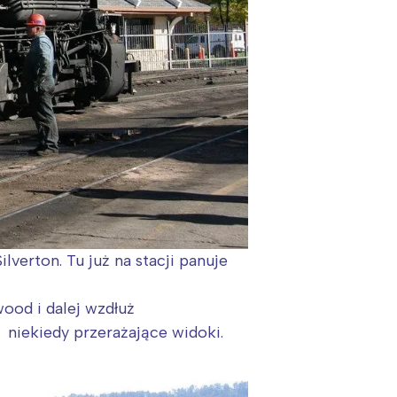
lverton. Tu już n
a stacji panuje
od i dalej wzdłuż
ż niekiedy przerażające widoki.