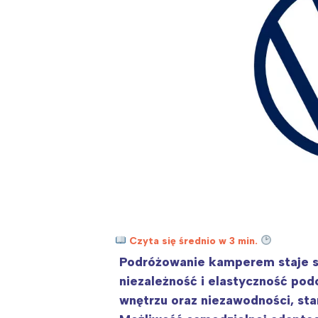
Wiosenny koncert ptaków na płocie
Kwitnąca wiśn
Czyta się średnio w 3 min.
Podróżowanie kamperem staje si
niezależność i elastyczność pod
wnętrzu oraz niezawodności, st