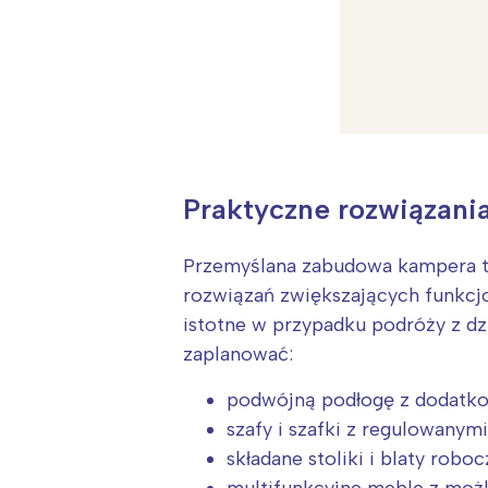
Praktyczne rozwiązani
Przemyślana zabudowa kampera to
W
rozwiązań zwiększających funkcj
Ł
istotne w przypadku podróży z dz
T
zaplanować:
P
podwójną podłogę z dodatko
W
szafy i szafki z regulowany
składane stoliki i blaty rob