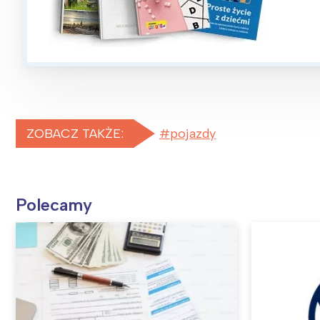
ZOBACZ TAKŻE:
pojazdy
Polecamy