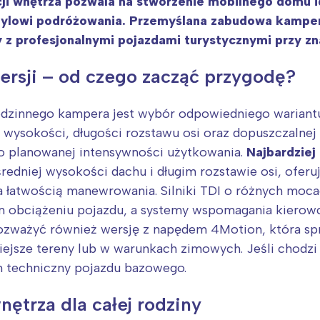
ji wnętrza pozwala na stworzenie mobilnego domu 
tylowi podróżowania. Przemyślana zabudowa kamper
z profesjonalnymi pojazdami turystycznymi przy zna
rsji – od czego zacząć przygodę?
dzinnego kampera jest wybór odpowiedniego wariant
wysokości, długości rozstawu osi oraz dopuszczalnej
 planowanej intensywności użytkowania.
Najbardziej
redniej wysokości dachu i długim rozstawie osi, ofe
a łatwością manewrowania. Silniki TDI o różnych moc
m obciążeniu pojazdu, a systemy wspomagania kierow
rozważyć również wersję z napędem 4Motion, która sp
jsze tereny lub w warunkach zimowych. Jeśli chodzi
n techniczny pojazdu bazowego.
nętrza dla całej rodziny