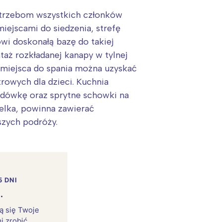
otrzebom wszystkich członków
ejscami do siedzenia, strefę
wi doskonałą bazę do takiej
aż rozkładanej kanapy w tylnej
 miejsca do spania można uzyskać
rowych dla dzieci. Kuchnia
dówkę oraz sprytne schowki na
elka, powinna zawierać
szych podróży.
5 DNI
.
rą się Twoje
i zrobić.