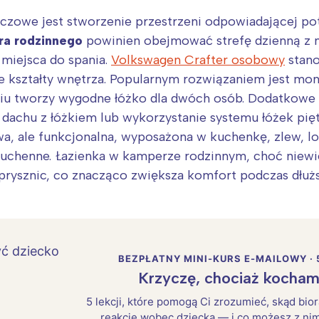
uczowe jest stworzenie przestrzeni odpowiadającej p
ra rodzinnego
powinien obejmować strefę dzienną z mi
miejsca do spania.
Volkswagen Crafter osobowy
stano
 kształty wnętrza. Popularnym rozwiązaniem jest mont
eniu tworzy wygodne łóżko dla dwóch osób. Dodatkowe
 dachu z łóżkiem lub wykorzystanie systemu łóżek pięt
 ale funkcjonalna, wyposażona w kuchenkę, zlew, lo
kuchenne. Łazienka w kamperze rodzinnym, choć niewi
 prysznic, co znacząco zwiększa komfort podczas dłuż
BEZPŁATNY MINI-KURS E-MAILOWY · 
Krzyczę, chociaż kocham
5 lekcji, które pomogą Ci zrozumieć, skąd bio
reakcje wobec dziecka — i co możesz z nim