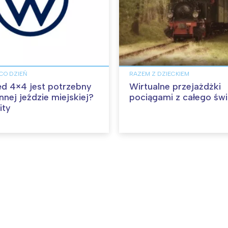
CO DZIEŃ
RAZEM Z DZIECKIEM
d 4×4 jest potrzebny
Wirtualne przejażdżki
nej jeździe miejskiej?
pociągami z całego świ
ity