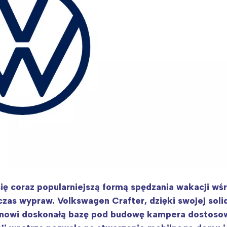
ia i jej płatki
Pszczoła i kwitnący ul
ę coraz popularniejszą formą spędzania wakacji wśr
czas wypraw. Volkswagen Crafter, dzięki swojej soli
anowi doskonałą bazę pod budowę kampera dostosow