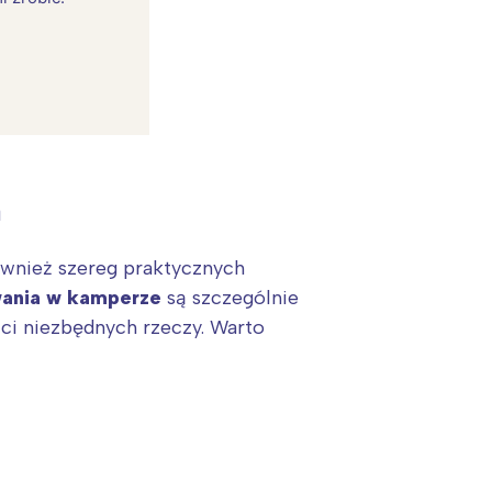
a
:
wnież szereg praktycznych
ania w kamperze
są szczególnie
ści niezbędnych rzeczy. Warto