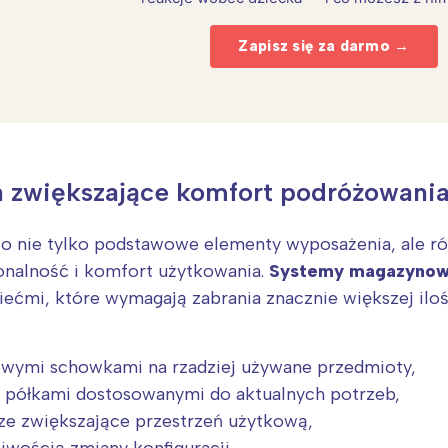
Zapisz się za darmo →
a zwiększające komfort podróżowani
Interesują mnie wydarzenia z tego regionu
 nie tylko podstawowe elementy wyposażenia, ale ró
arszawa
Śląsk
onalność i komfort użytkowania.
Systemy magazynow
ódź
Kraków
iećmi, które wymagają zabrania znacznie większej ilo
rójmiasto
Południe
oznań
Północ
wymi schowkami na rzadziej używane przedmioty,
rocław
Wszystkie
mi półkami dostosowanymi do aktualnych potrzeb,
ocze zwiększające przestrzeń użytkową,
Wybieram