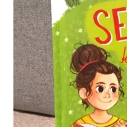
Wiosenny koncert ptaków na płocie
Kwitnąca wiśn