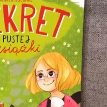
ia i jej płatki
Pszczoła i kwitnący ul