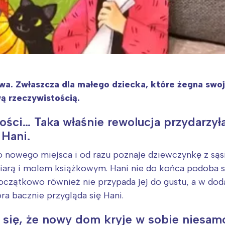
wa. Zwłaszcza dla małego dziecka, które żegna swo
wą rzeczywistością.
ci… Taka właśnie rewolucja przydarzyła
 Hani.
o nowego miejsca i od razu poznaje dziewczynkę z sąsi
ziarą i molem książkowym. Hani nie do końca podoba s
czątkowo również nie przypada jej do gustu, a w d
ra bacznie przygląda się Hani.
 się, że nowy dom kryje w sobie niesam