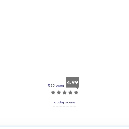
4.99
525 ocen
☆
☆
☆
☆
☆
dodaj ocenę