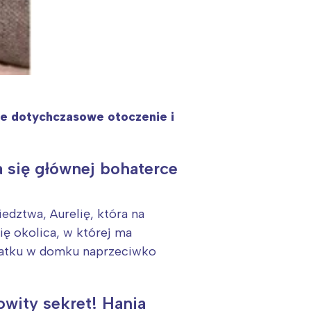
je dotychczasowe otoczenie i
 się głównej bohaterce
edztwa, Aurelię, która na
ię okolica, w której ma
odatku w domku naprzeciwko
owity sekret! Hania