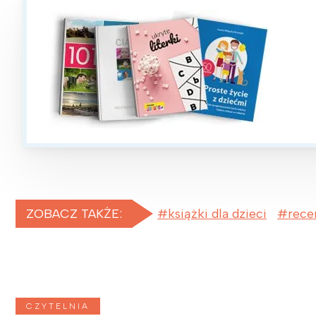
ZOBACZ TAKŻE:
książki dla dzieci
rece
CZYTELNIA