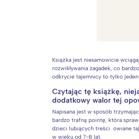
T
P
W
Książka jest niesamowicie wciągaj
rozwikływania zagadek, co bardz
odkrycie tajemnicy to tylko jede
Czytając tę książkę, niej
dodatkowy walor tej opo
Napisana jest w sposób trzymający
bardzo trafną pointę, która spraw
dzieci lubiących treści owiane taj
w wieku od 7-8 lat.