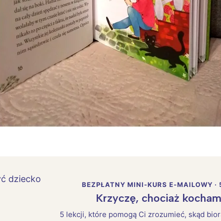
Interesują mnie wydarzenia z tego regionu
BEZPŁATNY MINI-KURS E-MAILOWY · 
arszawa
Śląsk
Krzyczę, chociaż kocham
ódź
Kraków
5 lekcji, które pomogą Ci zrozumieć, skąd bio