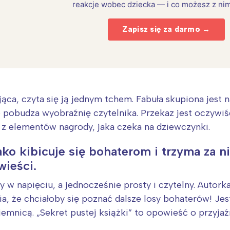
rójmiasto
Południe
reakcje wobec dziecka — i co możesz z nim
oznań
Północ
Zapisz się za darmo →
rocław
Wszystkie
Wybieram
ąca, czyta się ją jednym tchem. Fabuła skupiona jest 
o pobudza wyobraźnię czytelnika. Przekaz jest oczywi
n z elementów nagrody, jaka czeka na dziewczynki.
ako kibicuje się bohaterom i trzyma za n
wieści.
 w napięciu, a jednocześnie prosty i czytelny. Autorka
ia, że chciałoby się poznać dalsze losy bohaterów! Jes
emnicą. „Sekret pustej książki” to opowieść o przyjaźni