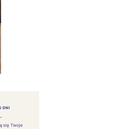
:
5 DNI
.
rą się Twoje