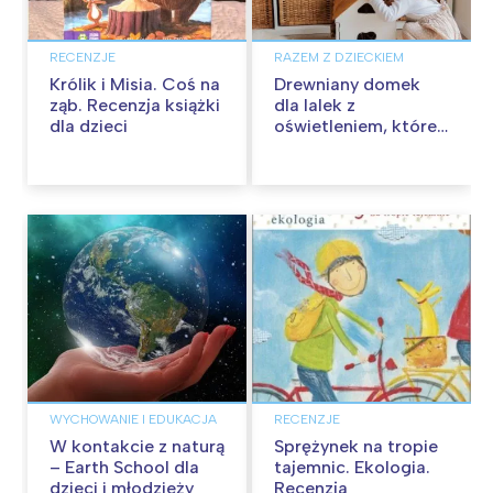
RECENZJE
RAZEM Z DZIECKIEM
Królik i Misia. Coś na
Drewniany domek
ząb. Recenzja książki
dla lalek z
dla dzieci
oświetleniem, które
umili dziecku
zabawę.
WYCHOWANIE I EDUKACJA
RECENZJE
W kontakcie z naturą
Sprężynek na tropie
– Earth School dla
tajemnic. Ekologia.
dzieci i młodzieży
Recenzja