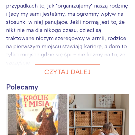
przypadkach to, jak "organizujemy" naszą rodzinę
i jacy my sami jesteśmy, ma ogromny wpływ na
stosunki w niej panujące. Jeśli normą jest to, że
nikt nie ma dla nikogo czasu, dzieci są
traktowane niczym szeregowcy w armii, rodzice
na pierwszym miejscu stawiają karierę, a dom to
tylko miejsce gdzie się śpi - nie liczmy na to, że
szczęście...
CZYTAJ DALEJ
Polecamy