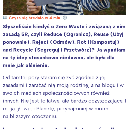
Czyta się średnio w 4 min.
Słyszeliście kiedyś o Zero Waste i związaną z nim
zasadą 5R, czyli Reduce (Ogranicz), Reuse (Użyj
ponownie), Reject (Odmów), Rot (Kompostuj)
and Recycle (Segreguj i Przetwórz)? Ja wpadłam
na tę ideę stosunkowo niedawno, ale była dla
mnie jak olśnienie.
Od tamtej pory staram się żyć zgodnie z jej
zasadami i zarażać nią moją rodzinę, a na blogu i w
swoich mediach społecznościowych również
innych. Nie jest to łatwe, ale bardzo oczyszczające. I
moją głowę, i Planetę, przynajmniej w moim
najbliższym otoczeniu.