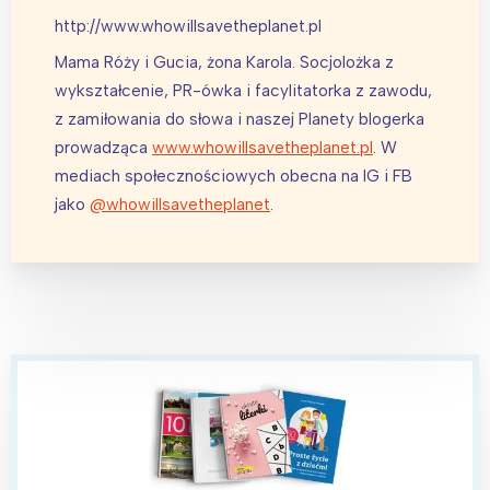
http://www.whowillsavetheplanet.pl
Mama Róży i Gucia, żona Karola. Socjolożka z
wykształcenie, PR-ówka i facylitatorka z zawodu,
z zamiłowania do słowa i naszej Planety blogerka
prowadząca
www.whowillsavetheplanet.pl
. W
mediach społecznościowych obecna na IG i FB
jako
@whowillsavetheplanet
.