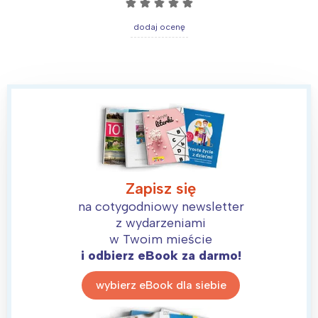
☆
☆
☆
☆
☆
dodaj ocenę
Interesują mnie wydarzenia z
tego regionu:
Zapisz się
na cotygodniowy newsletter
Warszawa
Śląsk
z wydarzeniami
w Twoim mieście
Łódź
Kraków
i odbierz eBook za darmo!
Trójmiasto
Południe
Poznań
Północ
wybierz eBook dla siebie
Wrocław
Wszystkie