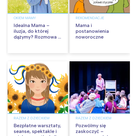
OKIEM MAMY
REKOMENDACJE
Idealna Mama –
Mama i
iluzja, do której
postanowienia
dążymy? Rozmowa z
noworoczne
Wojciechem
Eichelbergerem
RAZEM Z DZIECKIEM
RAZEM Z DZIECKIEM
Bezpłatne warsztaty,
Pozwólmy się
seanse, spektakle i
zaskoczyć –