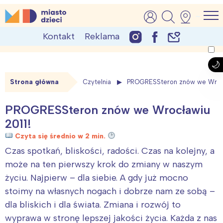
Skip
MiastoDzieci.pl
atrakcje dla dzieci, wydarzenia, imprezy rodzinne
to
Kontakt
Reklama
content
Strona główna
Czytelnia
PROGRESSteron znów we Wrocł
PROGRESSteron znów we Wrocławiu
2011!
Czyta się średnio w 2 min.
Czas spotkań, bliskości, radości. Czas na kolejny, a
może na ten pierwszy krok do zmiany w naszym
życiu. Najpierw – dla siebie. A gdy już mocno
stoimy na własnych nogach i dobrze nam ze sobą –
dla bliskich i dla świata. Zmiana i rozwój to
wyprawa w stronę lepszej jakości życia. Każda z nas