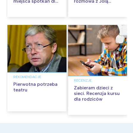
miejsca spotkań dla
rozmowa z Jolą
dzieci i rodziców z
Kogut
Ukrainy!
REKOMENDACJE
RECENZJE
Pierwotna potrzeba
Zabieram dzieci z
teatru
sieci. Recenzja kursu
dla rodziców