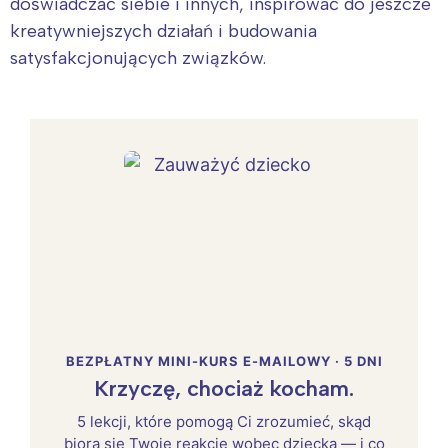
doświadczać siebie i innych, inspirować do jeszcze
kreatywniejszych działań i budowania
satysfakcjonujących związków.
BEZPŁATNY MINI-KURS E-MAILOWY · 5 DNI
Krzyczę, chociaż kocham.
5 lekcji, które pomogą Ci zrozumieć, skąd
biorą się Twoje reakcje wobec dziecka — i co