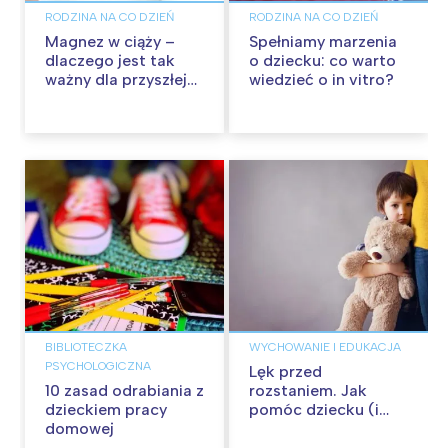
RODZINA NA CO DZIEŃ
RODZINA NA CO DZIEŃ
Magnez w ciąży –
Spełniamy marzenia
dlaczego jest tak
o dziecku: co warto
ważny dla przyszłej
wiedzieć o in vitro?
mamy i dziecka?
BIBLIOTECZKA
WYCHOWANIE I EDUKACJA
PSYCHOLOGICZNA
Lęk przed
10 zasad odrabiania z
rozstaniem. Jak
dzieckiem pracy
pomóc dziecku (i
domowej
sobie)?