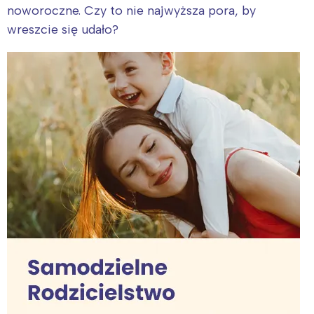
noworoczne. Czy to nie najwyższa pora, by
Wrocław
Wszystkie
wreszcie się udało?
Wybieram