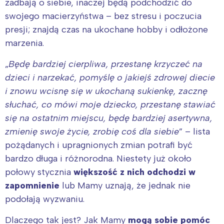
zadbają o siebie, inaczej będą podchodzić do
swojego macierzyństwa – bez stresu i poczucia
presji; znajdą czas na ukochane hobby i odłożone
marzenia.
„
Będę bardziej cierpliwa, przestanę krzyczeć na
dzieci i narzekać, pomyślę o jakiejś zdrowej diecie
i znowu wcisnę się w ukochaną sukienkę, zacznę
słuchać, co mówi moje dziecko, przestanę stawiać
się na ostatnim miejscu, będę bardziej asertywna,
zmienię swoje życie, zrobię coś dla siebie
” – lista
pożądanych i upragnionych zmian potrafi być
bardzo długa i różnorodna. Niestety już około
połowy stycznia
większość z nich odchodzi w
zapomnienie
lub Mamy uznają, że jednak nie
podołają wyzwaniu.
Dlaczego tak jest? Jak Mamy
mogą sobie pomóc