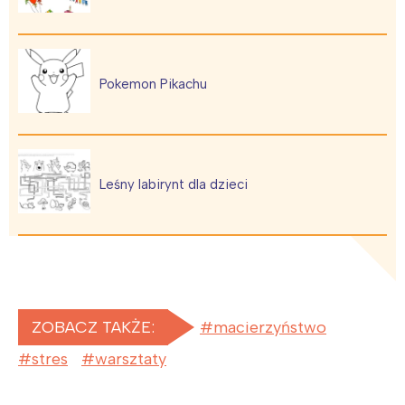
Pokemon Pikachu
Leśny labirynt dla dzieci
ZOBACZ TAKŻE:
macierzyństwo
stres
warsztaty