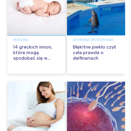
RODZINA
OCHRONA ŚRODOWISKA
14 greckich imion,
Błękitne piekło czyli
które mogą
cała prawda o
spodobać się w
delfinariach
Polsce