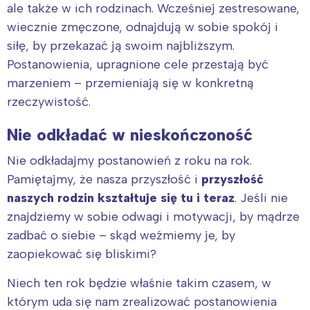
ale także w ich rodzinach. Wcześniej zestresowane,
wiecznie zmęczone, odnajdują w sobie spokój i
siłę, by przekazać ją swoim najbliższym.
Postanowienia, upragnione cele przestają być
marzeniem – przemieniają się w konkretną
rzeczywistość.
Nie odkładać w nieskończoność
Nie odkładajmy postanowień z roku na rok.
Interesują mnie wydarzenia z
Pamiętajmy, że nasza przyszłość i
przyszłość
naszych rodzin kształtuje się tu i teraz
. Jeśli nie
tego regionu:
znajdziemy w sobie odwagi i motywacji, by mądrze
zadbać o siebie – skąd weźmiemy je, by
Warszawa
Śląsk
zaopiekować się bliskimi?
Łódź
Kraków
Niech ten rok będzie właśnie takim czasem, w
Trójmiasto
Południe
którym uda się nam zrealizować postanowienia
Poznań
Północ