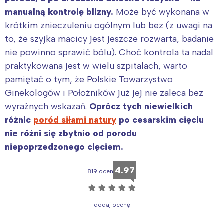
manualną kontrolę blizny.
Może być wykonana w
krótkim znieczuleniu ogólnym lub bez (z uwagi na
to, że szyjka macicy jest jeszcze rozwarta, badanie
nie powinno sprawić bólu). Choć kontrola ta nadal
praktykowana jest w wielu szpitalach, warto
pamiętać o tym, że Polskie Towarzystwo
Ginekologów i Położników już jej nie zaleca bez
wyraźnych wskazań.
Oprócz tych niewielkich
różnic
poród siłami natury
po cesarskim cięciu
nie różni się zbytnio od porodu
niepoprzedzonego cięciem.
4.97
819 ocen
☆
☆
☆
☆
☆
dodaj ocenę