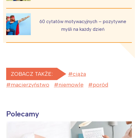
60 cytatów motywacyjnych – pozytywne
myśli na każdy dzień
ZOBACZ TAKŻE:
ciąża
macierzyństwo
niemowlę
poród
Polecamy