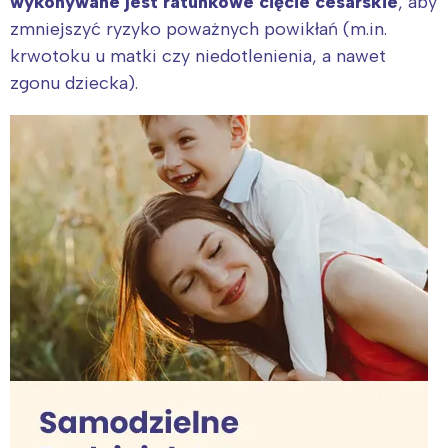
wykonywane jest ratunkowe cięcie cesarskie
, aby
zmniejszyć ryzyko poważnych powikłań (m.in.
krwotoku u matki czy niedotlenienia, a nawet
zgonu dziecka).
Interesują mnie wydarzenia z
tego regionu:
Warszawa
Śląsk
Łódź
Kraków
Trójmiasto
Południe
Poznań
Północ
Wrocław
Wszystkie