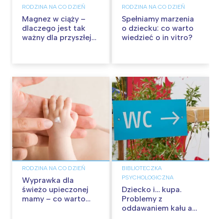
RODZINA NA CO DZIEŃ
RODZINA NA CO DZIEŃ
Magnez w ciąży –
Spełniamy marzenia
dlaczego jest tak
o dziecku: co warto
ważny dla przyszłej
wiedzieć o in vitro?
mamy i dziecka?
RODZINA NA CO DZIEŃ
BIBLIOTECZKA
PSYCHOLOGICZNA
Wyprawka dla
świeżo upieczonej
Dziecko i… kupa.
mamy – co warto
Problemy z
mieć w torbie?
oddawaniem kału a
zaburzenia o