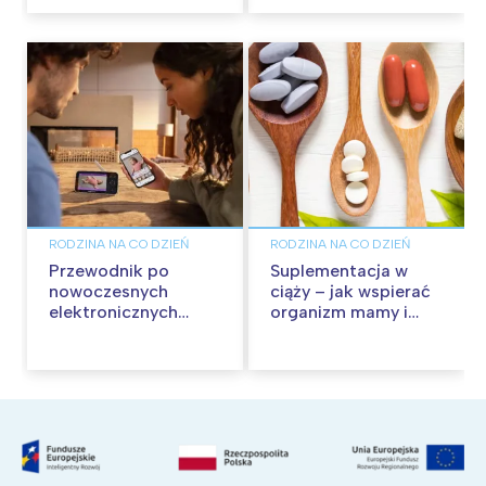
charakterze
nerwowym
RODZINA NA CO DZIEŃ
RODZINA NA CO DZIEŃ
Przewodnik po
Suplementacja w
nowoczesnych
ciąży – jak wspierać
elektronicznych
organizm mamy i
nianiach dla
dziecka?
rodziców – jak
wybrać najlepszą dla
swojej rodziny?