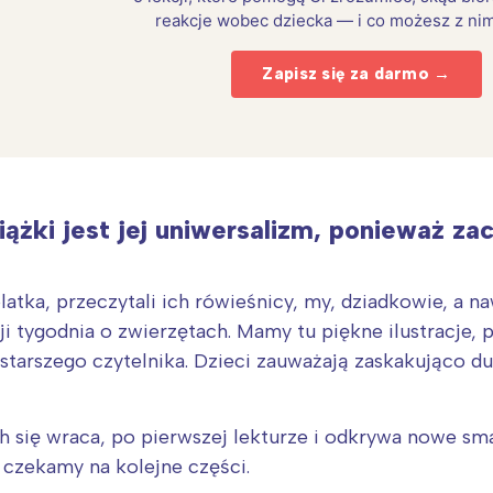
reakcje wobec dziecka — i co możesz z nim
Zapisz się za darmo →
ążki jest jej uniwersalizm, ponieważ za
atka, przeczytali ich rówieśnicy, my, dziadkowie, a na
ji tygodnia o zwierzętach. Mamy tu piękne ilustracje,
Interesują mnie wydarzenia z tego regionu
 starszego czytelnika. Dzieci zauważają zaskakująco d
arszawa
Śląsk
ych się wraca, po pierwszej lekturze i odkrywa nowe s
ódź
Kraków
 czekamy na kolejne części.