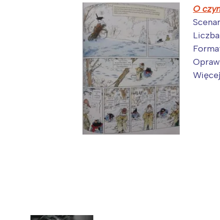
T
O czym
P
Scenar
W
Liczba
Forma
Opraw
Więcej