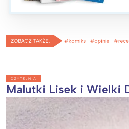
ZOBACZ TAKŻE:
komiks
opinie
rece
CZYTELNIA
Malutki Lisek i Wielki 