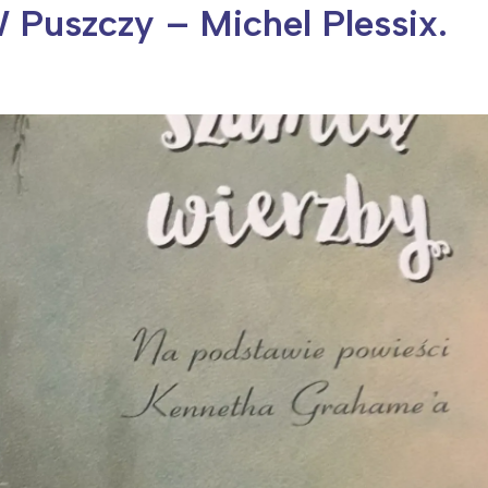
 Puszczy – Michel Plessix.
ia i jej płatki
Pszczoła i kwitnący ul