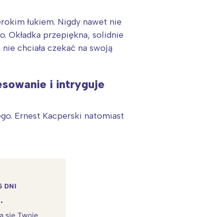
erokim łukiem. Nigdy nawet nie
o. Okładka przepiękna, solidnie
 nie chciała czekać na swoją
sowanie i intryguje
go. Ernest Kacperski natomiast
5 DNI
.
rą się Twoje