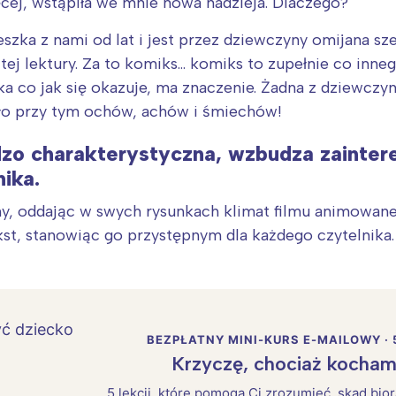
ięcej, wstąpiła we mnie nowa nadzieja. Dlaczego?
szka z nami od lat i jest przez dziewczyny omijana sz
tej lektury. Za to komiks… komiks to zupełnie co inneg
a co jak się okazuje, ma znaczenie. Żadna z dziewczyn
było przy tym ochów, achów i śmiechów!
dzo charakterystyczna, wzbudza zaintere
ika.
yny, oddając w swych rysunkach klimat filmu animowane
st, stanowiąc go przystępnym dla każdego czytelnika.
BEZPŁATNY MINI-KURS E-MAILOWY · 
Krzyczę, chociaż kocham
5 lekcji, które pomogą Ci zrozumieć, skąd bio