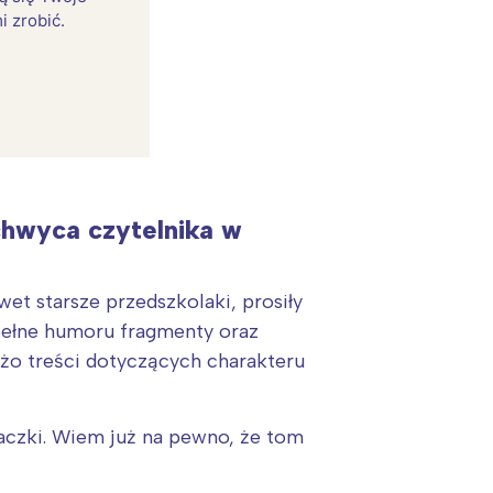
i zrobić.
chwyca czytelnika w
wet starsze przedszkolaki, prosiły
 pełne humoru fragmenty oraz
:
użo treści dotyczących charakteru
maczki. Wiem już na pewno, że tom