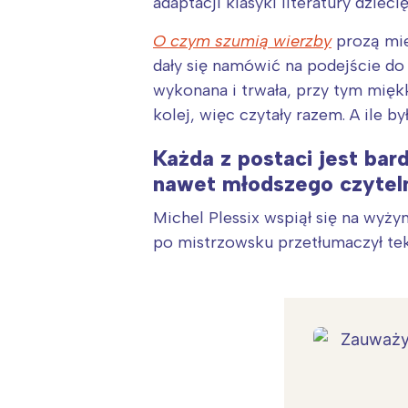
adaptacji klasyki literatury dziec
O czym szumią wierzby
prozą mie
dały się namówić na podejście do 
wykonana i trwała, przy tym miękk
kolej, więc czytały razem. A ile 
Każda z postaci jest bar
nawet młodszego czyteln
Michel Plessix wspiął się na wyż
po mistrzowsku przetłumaczył tek