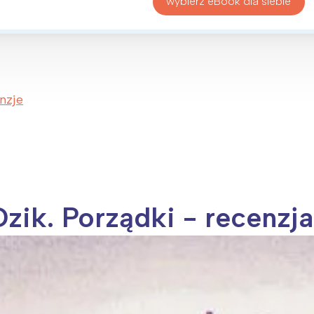
wybierz eBook dla siebie
nzje
Dzik. Porządki - recenzj