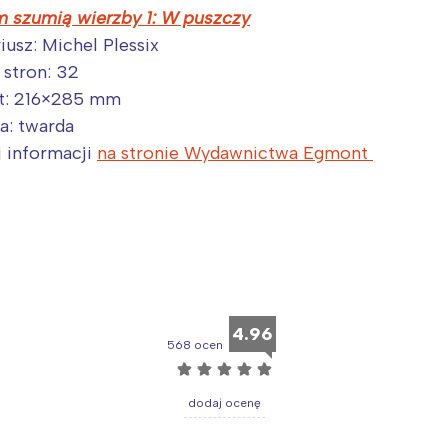
rójmiasto
Południe
 szumią wierzby 1: W puszczy
oznań
Północ
iusz: Michel Plessix
rocław
Wszystkie
 stron: 32
t: 216×285 mm
Wybieram
a: twarda
 informacji
na stronie Wydawnictwa Egmont
4.96
568 ocen
☆
☆
☆
☆
☆
dodaj ocenę