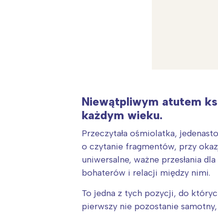
Niewątpliwym atutem ksi
każdym wieku.
Przeczytała ośmiolatka, jedenastol
o czytanie fragmentów, przy okaz
uniwersalne, ważne przesłania dla
bohaterów i relacji między nimi.
W
To jedna z tych pozycji, do któr
Ł
pierwszy nie pozostanie samotny,