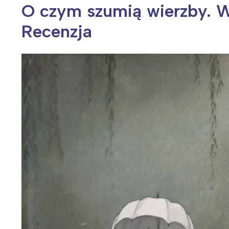
O czym szumią wierzby. W
Recenzja
Wiosenny koncert ptaków na płocie
Kwitnąca wiśn