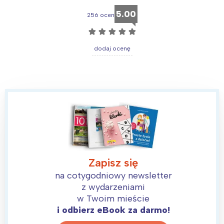
5.00
256 ocen
☆
☆
☆
☆
☆
dodaj ocenę
Zapisz się
na cotygodniowy newsletter
z wydarzeniami
w Twoim mieście
i odbierz eBook za darmo!