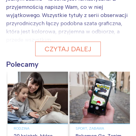
przyjemnością napiszę Wam, co w niej
wyjątkowego. Wszystkie tytuły z serii obserwacji
przyrodniczych łączy podobna szata graficzna,
która jest kolorowa, przyjemna w odbiorze, a
przede wszystkim...
CZYTAJ DALEJ
Polecamy
RODZINA
SPORT, ZABAWA
20 książek, które
Pokemon Go. Zanim