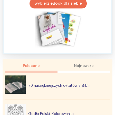
wybierz eBook dla siebie
Interesują mnie wydarzenia z
tego regionu:
Warszawa
Śląsk
Łódź
Kraków
Polecane
Najnowsze
Trójmiasto
Południe
Poznań
Północ
Wrocław
Wszystkie
70 najpiękniejszych cytatów z Biblii
Wybieram
Godło Polski. Kolorowanka