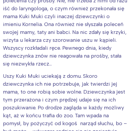
polecenia czy prośby. Nie, nie trzeba z nimi od razu
iść do laryngologa, o czym również przekonała się
mama Kuki Muki czyli inaczej dziewczynki o
imieniu Kornelia. Ona również nie słyszała poleceń
swojej mamy, taty ani babci. Na nic zdały się krzyki,
wizyta u lekarza czy szorowanie uszu w kąpieli.
Wszyscy rozkładali ręce. Pewnego dnia, kiedy
dziewczynka znów nie reagowała na prośby, stała
się niezwykła rzecz…
Uszy Kuki Muki uciekają z domu. Skoro
dziewczynka ich nie potrzebuje, jak twierdzi jej
mama, to one robią sobie wolne. Dziewczynka jest
tym przerażona i czym prędzej udaje się na ich
poszukiwanie. Po drodze zagląda w każdy możliwy
kąt, aż w końcu trafia do zoo. Tam wpada na
pomysł, by pożyczyć od kogoś narząd słuchu, bo –