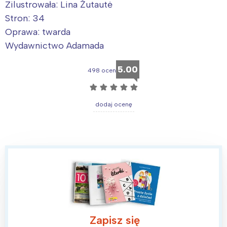
Zilustrowała: Lina Žutautė
Stron: 34
Oprawa: twarda
Wydawnictwo Adamada
5.00
498 ocen
☆
☆
☆
☆
☆
dodaj ocenę
Zapisz się