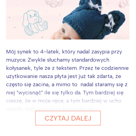
Mój synek to 4-latek, który nadal zasypia przy
muzyce. Zwykle słuchamy standardowych
kołysanek, tyle że z tekstem. Przez te codziennie
użytkowanie nasza płyta jest już tak zdarta, że
często się zacina, a mimo to nadal staramy się z
niej "wycisnąć" ile się tylko da. Tym bardziej się
cieszę, że w moje ręce, a tym bardziej w ucho
wpadły Najpiękniejsze kołysanki dla...
CZYTAJ DALEJ