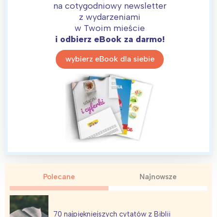
na cotygodniowy newsletter
z wydarzeniami
w Twoim mieście
i odbierz eBook za darmo!
wybierz eBook dla siebie
Interesują mnie wydarzenia z
tego regionu:
Warszawa
Śląsk
Łódź
Kraków
Trójmiasto
Południe
Poznań
Północ
Polecane
Najnowsze
Wrocław
Wszystkie
Wybieram
70 najpiękniejszych cytatów z Biblii