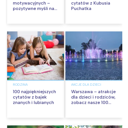
motywacyjnych –
cytatów z Kubusia
pozytywne myśli na
Puchatka
każdy dzień
RODZINA
AKCJE DLA DZIECI
100 najpiękniejszych
Warszawa – atrakcje
cytatów z bajek
dla dzieci i rodziców,
znanych i lubianych
zobacz nasze 100
propozycji na
wspólną zabawę!