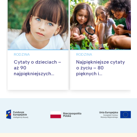
RODZINA
RODZINA
Cytaty o dzieciach –
Najpiękniejsze cytaty
aż 90
o życiu – 80
najpiękniejszych
pięknych i
cytatów o
inspirujących myśli
dzieciństwie