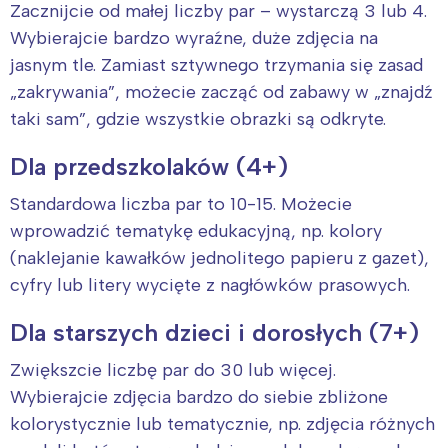
Zacznijcie od małej liczby par – wystarczą 3 lub 4.
Wybierajcie bardzo wyraźne, duże zdjęcia na
Warszawa
Śląsk
jasnym tle. Zamiast sztywnego trzymania się zasad
Łódź
Kraków
„zakrywania”, możecie zacząć od zabawy w „znajdź
Trójmiasto
Południe
taki sam”, gdzie wszystkie obrazki są odkryte.
Poznań
Północ
Wrocław
Wszystkie
Dla przedszkolaków (4+)
Standardowa liczba par to 10-15. Możecie
Wybieram
wprowadzić tematykę edukacyjną, np. kolory
(naklejanie kawałków jednolitego papieru z gazet),
cyfry lub litery wycięte z nagłówków prasowych.
Dla starszych dzieci i dorosłych (7+)
Zwiększcie liczbę par do 30 lub więcej.
Wybierajcie zdjęcia bardzo do siebie zbliżone
kolorystycznie lub tematycznie, np. zdjęcia różnych