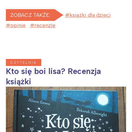
ZOBACZ TAKŻE:
książki dla dzieci
opinie
recenzje
CZYTELNIA
Kto się boi lisa? Recenzja
książki