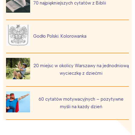
70 najpiękniejszych cytatów z Biblii
Warszawa
Śląsk
Łódź
Kraków
Trójmiasto
Południe
Godło Polski. Kolorowanka
Poznań
Północ
Wrocław
Wszystkie
20 miejsc w okolicy Warszawy na jednodniową
Wybieram
wycieczkę z dziećmi
60 cytatów motywacyjnych – pozytywne
myśli na każdy dzień