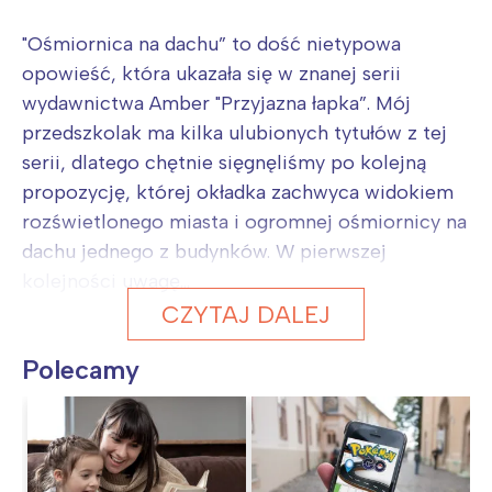
"Ośmiornica na dachu” to dość nietypowa
opowieść, która ukazała się w znanej serii
wydawnictwa Amber "Przyjazna łapka”. Mój
przedszkolak ma kilka ulubionych tytułów z tej
serii, dlatego chętnie sięgnęliśmy po kolejną
propozycję, której okładka zachwyca widokiem
rozświetlonego miasta i ogromnej ośmiornicy na
dachu jednego z budynków. W pierwszej
kolejności uwagę...
CZYTAJ DALEJ
Polecamy