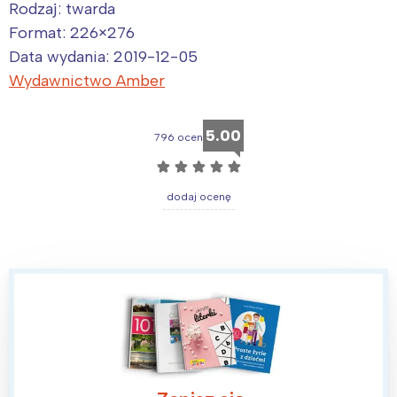
Rodzaj: twarda
Format: 226×276
Data wydania: 2019-12-05
Wydawnictwo Amber
5.00
796 ocen
☆
☆
☆
☆
☆
dodaj ocenę