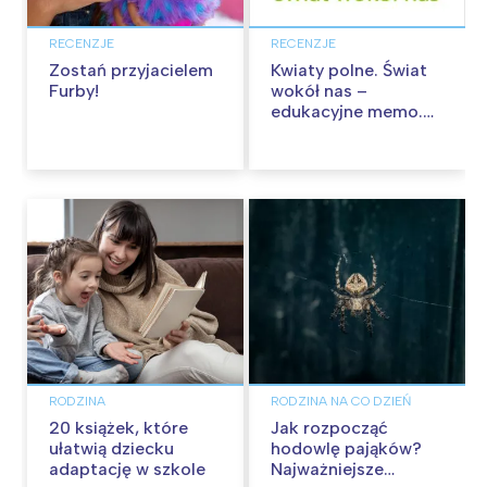
RECENZJE
RECENZJE
Zostań przyjacielem
Kwiaty polne. Świat
Furby!
wokół nas –
edukacyjne memo.
Recenzja
RODZINA
RODZINA NA CO DZIEŃ
20 książek, które
Jak rozpocząć
ułatwią dziecku
hodowlę pająków?
adaptację w szkole
Najważniejsze