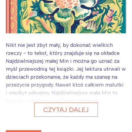
Nikt nie jest zbyt mały, by dokonać wielkich
rzeczy - to tekst, który znajduje się na okładce
Najdzielniejszej małej Min i można go uznać za
myśl przewodnią tej książki. Jej lektura utrwali w
dzieciach przekonanie, że każdy ma szansę na
przeżycie przygody. Nawet ktoś całkiem malutki
i niezbyt odważny. Najdzielniejsza mała Min to
książka z (kultowej już) serii Amberek....
CZYTAJ DALEJ