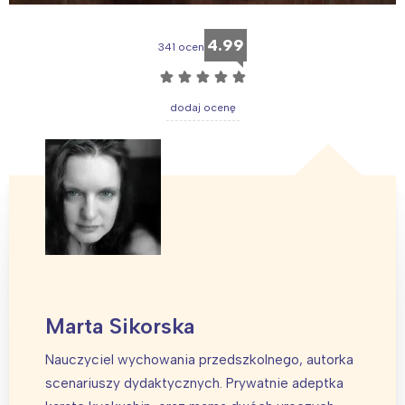
4.99
341 ocen
☆
☆
☆
☆
☆
dodaj ocenę
Marta Sikorska
Interesują mnie wydarzenia z
Nauczyciel wychowania przedszkolnego, autorka
tego regionu:
scenariuszy dydaktycznych. Prywatnie adeptka