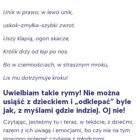
Unik w prawo, w lewo unik,
uskok-zmyłka-szybki zwrot.
Uszy klapią, ogon skacze,
Królik drży od łap po nos.
Bo w ciemnościach, w strasznym mroku,
Lis mu dotrzymuje kroku!
Uwielbiam takie rymy! Nie można
usiąść z dzieckiem i „odklepać” byle
jak, z myślami gdzie indziej. Oj nie!
Czytając, jesteśmy tu i teraz, w tekście, z dziećmi,
razem z ich uwagą i emocjami, bo czy nie na tym
powinno polegać czytanie z młodszymi