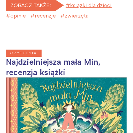
ZOBACZ TAKŻE:
książki dla dzieci
opinie
recenzje
zwierzęta
CZYTELNIA
Najdzielniejsza mała Min,
recenzja książki