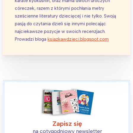
karate kyokushin, oraz mama dwóch uroczych
Warszawa
Śląsk
córeczek, razem z którymi pochłania metry
Łódź
Kraków
sześcienne literatury dziecięcej i nie tylko. Swoją
Trójmiasto
Południe
pasją do czytania dzieli się innymi polecając
najciekawsze pozycje w swoich recenzjach.
Poznań
Północ
Prowadzi bloga
ksiazkawdzieci.blogspot.com
Wrocław
Wszystkie
Wybieram
Zapisz się
na cotygodniowy newsletter