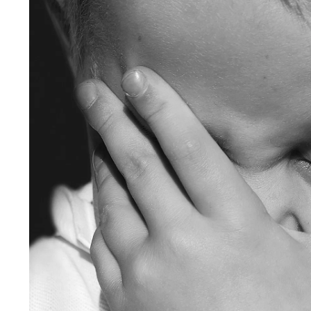
Wiosenny koncert ptaków na płocie
Kwitnąca wiśn