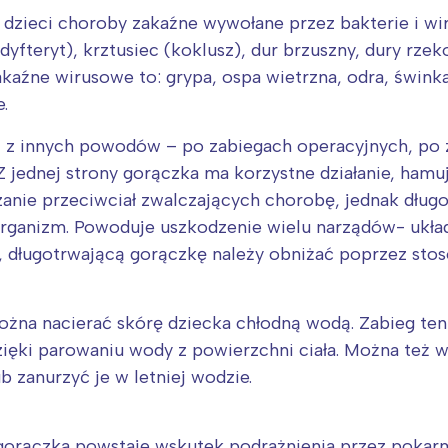
dzieci choroby zakaźne wywołane przez bakterie i wi
 (dyfteryt), krztusiec (koklusz), dur brzuszny, dury rz
aźne wirusowe to: grypa, ospa wietrzna, odra, świnka 
.
z innych powodów – po zabiegach operacyjnych, po 
 jednej strony gorączka ma korzystne działanie, ham
nie przeciwciał zwalczających chorobę, jednak długo
rganizm. Powoduje uszkodzenie wielu narządów- ukła
, długotrwającą gorączkę należy obniżać poprzez sto
żna nacierać skórę dziecka chłodną wodą. Zabieg ten
Interesują mnie wydarzenia z tego regionu
dzięki parowaniu wody z powierzchni ciała. Można też w
 zanurzyć je w letniej wodzie.
arszawa
Śląsk
ódź
Kraków
rączka powstaje wskutek podrażnienia przez pokarm b