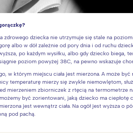
 gorączkę?
ła zdrowego dziecka nie utrzymuje się stale na poziom
orę albo w dół zależnie od pory dnia i od ruchu dziec
yższa, po każdym wysiłku, albo gdy dziecko biega, t
osiągnie poziom powyżej 38C, na pewno wskazuje cho
go, w którym miejscu ciała jest mierzona. A może być 
nicy temperaturę mierzy się zwykle niemowlętom, słu
ed mierzeniem zbiorniczek z rtęcią na termometrze 
możemy być zorientowani, jaką dziecko ma ciepłotę c
erzona jest wewnątrz ciała. Na ogół jest wyższa o pół 
oną pod pachą.