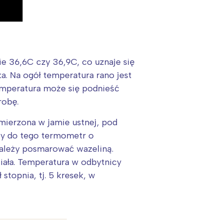
ie 36,6C czy 36,9C, co uznaje się
ka. Na ogół temperatura rano jest
emperatura może się podnieść
robę.
mierzona w jamie ustnej, pod
ży do tego termometr o
należy posmarować wazeliną.
iała. Temperatura w odbytnicy
stopnia, tj. 5 kresek, w