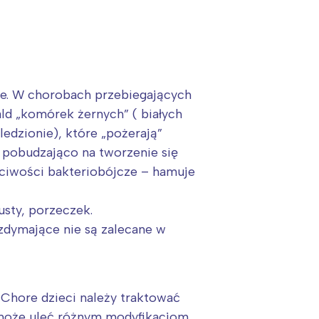
e. W chorobach przebiegających
ld „komórek żernych” ( białych
edzionie), które „pożerają”
 pobudzająco na tworzenie się
ciwości bakteriobójcze – hamuje
sty, porzeczek.
zdymające nie są zalecane w
Chore dzieci należy traktować
a może uleć różnym modyfikacjom,