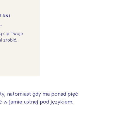
5 DNI
.
rą się Twoje
i zrobić.
ty, natomiast gdy ma ponad pięć
ć w jamie ustnej pod językiem.