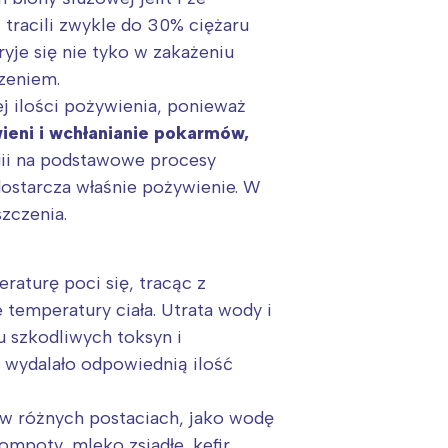
 tracili zwykle do 30% ciężaru
yje się nie tyko w zakażeniu
zeniem.
j ilości pożywienia, ponieważ
wieni i wchłanianie pokarmów,
gii na podstawowe procesy
dostarcza właśnie pożywienie. W
szczenia.
aturę poci się, tracąc z
 temperatury ciała. Utrata wody i
u szkodliwych toksyn i
 wydalało odpowiednią ilość
 w różnych postaciach, jako wodę
mpoty, mleko zsiadłe, kefir,