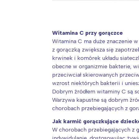
Witamina C przy gorączce
Witamina C ma duże znaczenie w 
z gorączką zwiększa się zapotrze
krwinek i komórek układu siatecz
obecne w organizmie bakterie, wi
przeciwciał skierowanych przec
wzrost niektórych bakterii i unies
Dobrym źródłem witaminy C są so
Warzywa kapustne są dobrym źród
chorobach przebiegających z gor
Jak karmić gorączkujące dzieck
W chorobach przebiegających z g
indywidulanie, dostosowując żywi