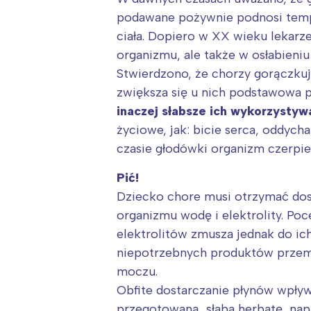
T
podawane pożywnie podnosi tempera
P
ciała. Dopiero w XX wieku lekarze
W
organizmu, ale także w osłabien
Stwierdzono, że chorzy gorączkuj
zwiększa się u nich podstawowa 
inaczej słabsze ich wykorzystyw
życiowe, jak: bicie serca, oddych
czasie głodówki organizm czerpie 
Pić!
Dziecko chore musi otrzymać dost
organizmu wodę i elektrolity. Poc
elektrolitów zmusza jednak do ic
niepotrzebnych produktów przemi
moczu.
Obfite dostarczanie płynów wpły
przegotowaną, słaba herbatę, napa