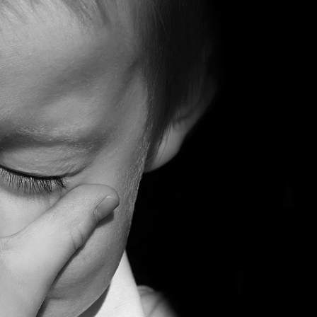
ia i jej płatki
Pszczoła i kwitnący ul