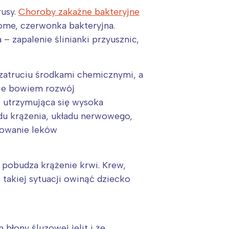
rusy.
Choroby zakaźne bakteryjne
ekome, czerwonka bakteryjna.
– zapalenie ślinianki przyusznic,
zatruciu środkami chemicznymi, a
uje bowiem rozwój
 utrzymująca się wysoka
du krążenia, układu nerwowego,
sowanie leków
 pobudza krążenie krwi. Krew,
:
 takiej sytuacji owinąć dziecko
łony śluzowej jelit i że