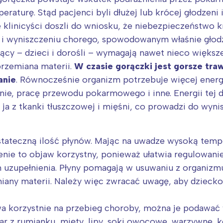
rójmiasto
Południe
turę. Stąd pacjenci byli dłużej lub krócej głodzeni i
oznań
Północ
 klinicyści doszli do wniosku, że niebezpieczeństwo kr
rocław
Wszystkie
iu i wyniszczeniu chorego, spowodowanym właśnie głod
ący – dzieci i dorośli – wymagają nawet nieco większe
Wybieram
przemiana materii.
W czasie gorączki jest gorsze tra
anie
. Równocześnie organizm potrzebuje więcej ener
anie, pracę przewodu pokarmowego i inne. Energii tej 
ja z tkanki tłuszczowej i mięśni, co prowadzi do wyni
ateczną ilość płynów. Mając na uwadze wysoką temper
enie to objaw korzystny, ponieważ ułatwia regulowanie
h uzupełnienia. Płyny pomagają w usuwaniu z organizm
any materii. Należy więc zwracać uwagę, aby dziecko
wa korzystnie na przebieg choroby, można je podawać
r z rumianku, mięty, lipy, soki owocowe, warzywne, ko