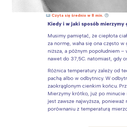
Czyta się średnio w 8 min.
Kiedy i w jaki sposób mierzymy
Musimy pamiętać, że ciepłota cia
za normę, waha się ona często w g
niższa, a późnym popołudniem – w
nawet do 37,5C. natomiast, gdy 
Różnica temperatury zależy od te
pachą albo w odbytnicy. W odbyt
zaokrąglonym cienkim końcu. Prz
Mierzymy krótko, już po minucie 
jest zawsze najwyższa, ponieważ mi
porównaniu z temperaturą mierz