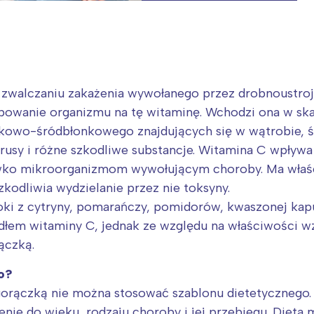
zwalczaniu zakażenia wywołanego przez drobnoustroj
bowanie organizmu na tę witaminę. Wchodzi ona w ska
kowo-śródbłonkowego znajdujących się w wątrobie, śl
rusy i różne szkodliwe substancje. Witamina C wpływa
iwko mikroorganizmom wywołującym choroby. Ma właś
zkodliwia wydzielanie przez nie toksyny.
ki z cytryny, pomarańczy, pomidorów, kwaszonej kapu
łem witaminy C, jednak ze względu na właściwości w
ączką.
o?
orączką nie można stosować szablonu dietetycznego. 
enie do wieku, rodzaju choroby i jej przebiegu. Diet