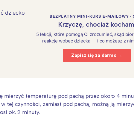
BEZPŁATNY MINI-KURS E-MAILOWY · 
Krzyczę, chociaż kocham
5 lekcji, które pomogą Ci zrozumieć, skąd bio
reakcje wobec dziecka — i co możesz z nim
Zapisz się za darmo →
ę mierzyć temperaturę pod pachą przez około 4 minu
ać w tej czynności, zamiast pod pachą, możną ją mierzy
si ok. 2 minuty.