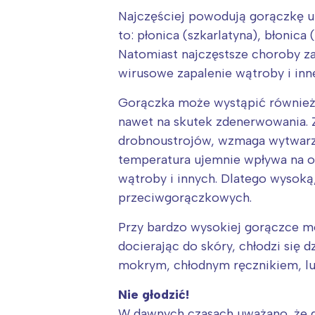
Najczęściej powodują gorączkę u 
to: płonica (szkarlatyna), błonica
Natomiast najczęstsze choroby zak
wirusowe zapalenie wątroby i inne
Gorączka może wystąpić również 
nawet na skutek zdenerwowania. Z
drobnoustrojów, wzmaga wytwarza
temperatura ujemnie wpływa na o
wątroby i innych. Dlatego wysoką
przeciwgorączkowych.
Przy bardzo wysokiej gorączce mo
docierając do skóry, chłodzi się 
mokrym, chłodnym ręcznikiem, lub
W
Ł
Nie głodzić!
W dawnych czasach uważano, że go