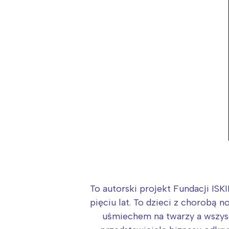
(fot
To autorski projekt Fundacji IS
W
pięciu lat. To dzieci z chorobą 
Ł
uśmiechem na twarzy a wszysc