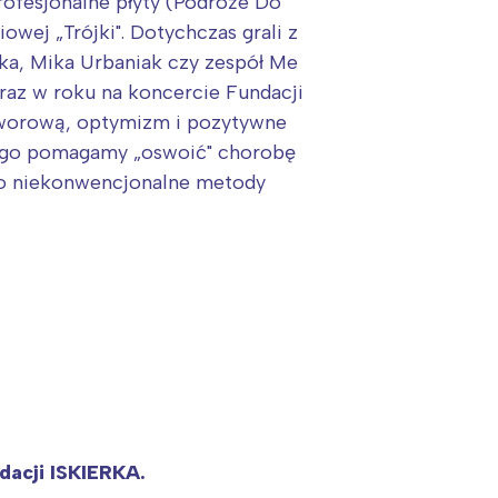
ofesjonalne płyty (Podróże Do
iowej „Trójki". Dotychczas grali z
ska, Mika Urbaniak czy zespół Me
 raz w roku na koncercie Fundacji
otworową, optymizm i pozytywne
tego pomagamy „oswoić" chorobę
 po niekonwencjonalne metody
dacji ISKIERKA.