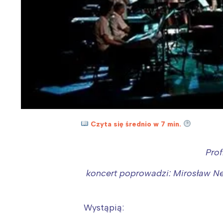
Czyta się średnio w 7 min.
Prof
koncert poprowadzi: Mirosław Ne
Wystąpią: