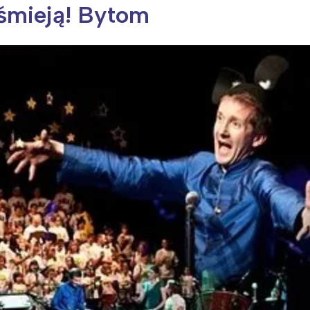
ę śmieją! Bytom
ia i jej płatki
Pszczoła i kwitnący ul