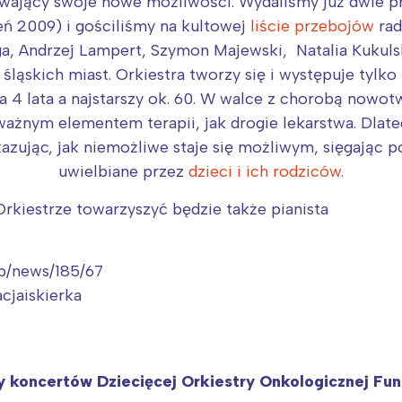
rójmiasto
Południe
ywający swoje nowe możliwości. Wydaliśmy już dwie pr
ń 2009) i gościliśmy na kultowej
liście przebojów
rad
oznań
Północ
ga, Andrzej Lampert, Szymon Majewski, Natalia Kukul
rocław
Wszystkie
 śląskich miast. Orkiestra tworzy się i występuje tylko
 4 lata a najstarszy ok. 60. W walce z chorobą now
Wybieram
ważnym elementem terapii, jak drogie lekarstwa. Dla
azując, jak niemożliwe staje się możliwym, sięgając
uwielbiane przez
dzieci i ich rodziców
.
kiestrze towarzyszyć będzie także pianista
hp/news/185/67
cjaiskierka
y koncertów Dziecięcej Orkiestry Onkologicznej Fun