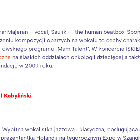
hał Majeran – vocal, Saulik – the human beatbox. Spon
eniu kompozycji opartych na wokalu to cechy charak
N – owskiego programu „Mam Talent". W koncercie ISKIE
czne
na śląskich oddziałach onkologii dziecięcej a także
ndację w 2009 roku.
 Kobyliński
bitna wokalistka jazzowa i klasyczna, posługująca s
Reprezentantka Holandii na tegorocznym Expo w Szang