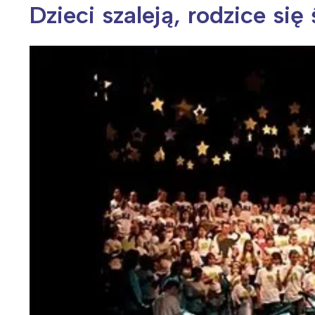
Dzieci szaleją, rodzice si
Wiosenny koncert ptaków na płocie
Kwitnąca wiśn