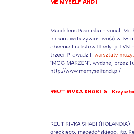
ME MYSELF AND I
Magdalena Pasierska – vocal, Mic
niesamowita żywiołowość w tworz
obecnie finalistów III edycji TV
trzeci. Prowadzili
warsztaty muzy
"MOC MARZEŃ", wydanej przez fu
http://www.memyselfandi.pl/
REUT RIVKA SHABI & Krzysztof
REUT RIVKA SHABI (HOLANDIA) – Wy
greckiego, macedońskiego, itp. 