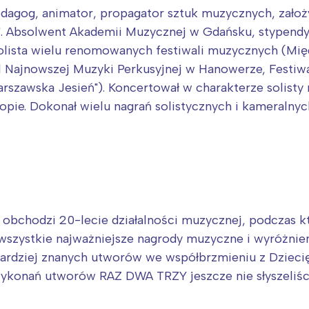
pedagog, animator, propagator sztuk muzycznych, założy
". Absolwent Akademii Muzycznej w Gdańsku, stypendy
 Solista wielu renomowanych festiwali muzycznych (M
 Najnowszej Muzyki Perkusyjnej w Hanowerze, Festiwal 
rszawska Jesień"). Koncertował w charakterze solisty
opie. Dokonał wielu nagrań solistycznych i kameralnyc
 obchodzi 20-lecie działalności muzycznej, podczas kt
e wszystkie najważniejsze nagrody muzyczne i wyróżnie
bardziej znanych utworów we współbrzmieniu z Dzieci
h wykonań utworów RAZ DWA TRZY jeszcze nie słyszeliś