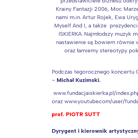
T
przedstawiciele biznesu odkr
Krainy Fantazji 2006, Moc Marze
P
nami m.in. Artur Rojek, Ewa Ury
W
Myself And I, a także prezydenci
ISKIERKA. Najmłodszy muzyk ma
nastawienie są bowiem równie 
oraz łamiemy stereotypy pok
Podczas tegorocznego koncertu Or
–
Michał Kuzimski.
www.fundacjaiskierka.pl/index.p
oraz www.youtube.com/user/funda
prof. PIOTR SUTT
Dyrygent i kierownik artystyczn