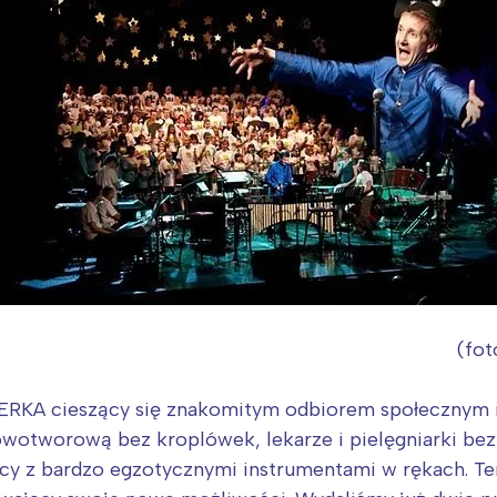
o: Joanna Now
Interesują mnie wydarzenia z tego regionu
KIERKA cieszący się znakomitym odbiorem społecznym 
arszawa
Śląsk
nowotworową bez kroplówek, lekarze i pielęgniarki bez
ódź
Kraków
y z bardzo egzotycznymi instrumentami w rękach. Ten 