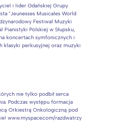
ciel i lider Gdańskiej Grupy
sta "Jeunesses Musicales World
iędzynarodowy Festiwal Muzyki
Pianistyki Polskiej w Słupsku,
 na koncertach symfonicznych i
h klasyki perkusyjnej oraz muzyki
órych nie tylko podbił serca
nia. Podczas występu formacja
ęcą Orkiestrą Onkologiczną pod
cie!
www.myspace.com/razdwatrzy