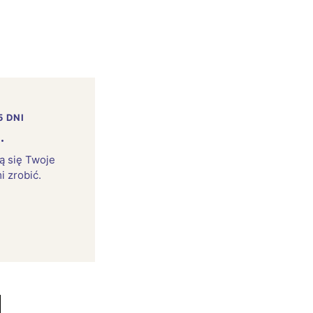
5 DNI
.
rą się Twoje
i zrobić.