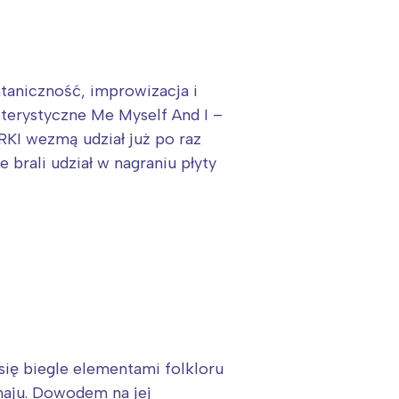
taniczność, improwizacja i
terystyczne Me Myself And I –
RKI wezmą udział już po raz
 brali udział w nagraniu płyty
ię biegle elementami folkloru
haju. Dowodem na jej