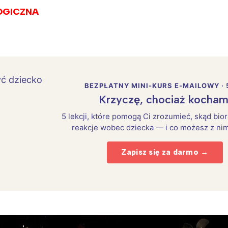
OGICZNA
BEZPŁATNY MINI-KURS E-MAILOWY · 
Krzyczę, chociaż kocham
5 lekcji, które pomogą Ci zrozumieć, skąd bio
reakcje wobec dziecka — i co możesz z nim
Zapisz się za darmo →