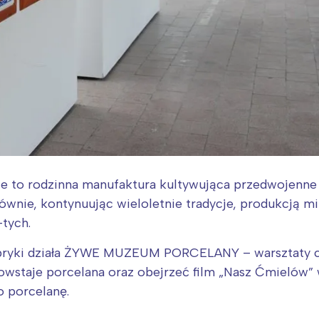
e to rodzinna manufaktura kultywująca przedwojenne
łównie, kontynuując wieloletnie tradycje, produkcją m
-tych.
abryki działa ŻYWE MUZEUM PORCELANY – warsztaty c
powstaje porcelana oraz obejrzeć film „Nasz Ćmiel
o porcelanę.