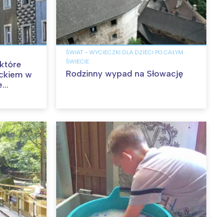
ŚWIAT - WYCIECZKI DLA DZIECI PO CAŁYM
ŚWIECIE
 które
Rodzinny wypad na Słowację
eckiem w
e