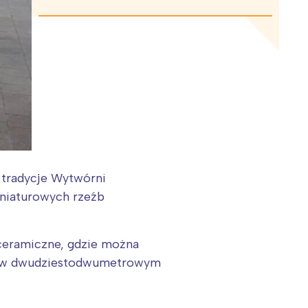
 tradycje Wytwórni
iniaturowych rzeźb
eramiczne, gdzie można
ów” w dwudziestodwumetrowym