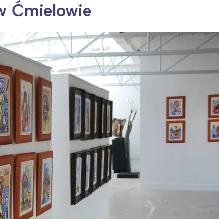
w Ćmielowie
ia i jej płatki
Pszczoła i kwitnący ul