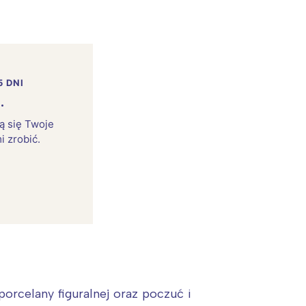
5 DNI
.
rą się Twoje
i zrobić.
rcelany figuralnej oraz poczuć i