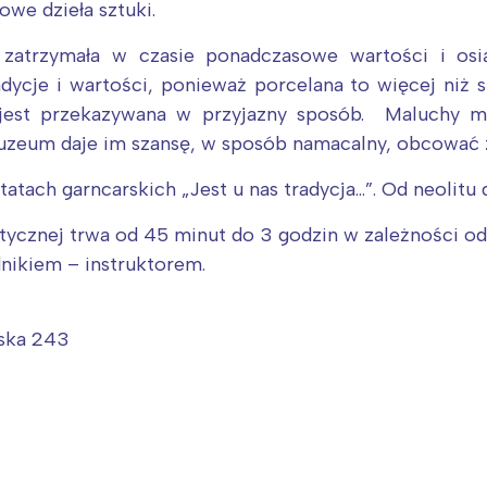
we dzieła sztuki.
zatrzymała w czasie ponadczasowe wartości i osi
adycje i wartości, ponieważ porcelana to więcej niż
a jest przekazywana w przyjazny sposób. Maluchy m
zeum daje im szansę, w sposób namacalny, obcować z
Interesują mnie wydarzenia z tego regionu
tach garncarskich „Jest u nas tradycja…”. Od neolitu
tycznej trwa od 45 minut do 3 godzin w zależności o
arszawa
Śląsk
nikiem – instruktorem.
ódź
Kraków
rójmiasto
Południe
rska 243
oznań
Północ
rocław
Wszystkie
Wybieram