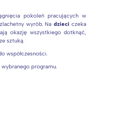
ągnięcia pokoleń pracujących w
 szlachetny wyrób. Na
dzieci
czeka
ają okazję wszystkiego dotknąć,
e sztuką.
:
 do współczesności.
d wybranego programu.