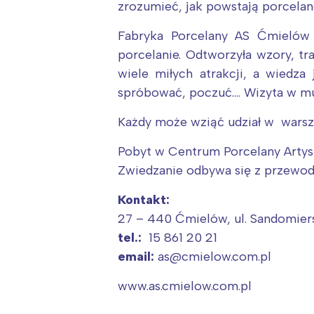
zrozumieć, jak powstają porcelano
Fabryka Porcelany AS Ćmielów 
porcelanie. Odtworzyła wzory, tr
wiele miłych atrakcji, a wiedz
spróbować, poczuć…. Wizyta w mu
Każdy może wziąć udział w warszta
Pobyt w Centrum Porcelany Artys
W
Zwiedzanie odbywa się z przewod
Ł
Kontakt:
T
27 – 440 Ćmielów, ul. Sandomie
P
tel.:
15 861 20 21
W
email:
as@cmielow.com.pl
www.as.cmielow.com.pl