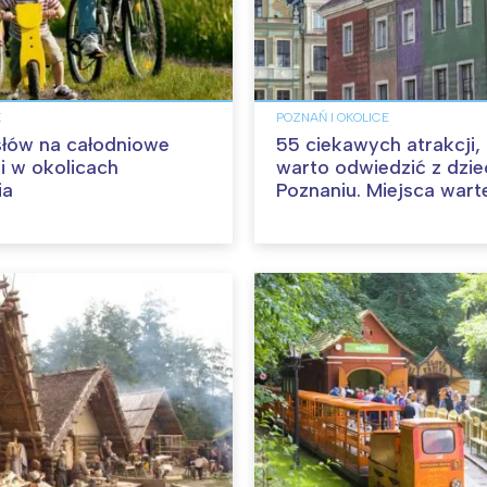
K
POZNAŃ I OKOLICE
łów na całodniowe
55 ciekawych atrakcji,
i w okolicach
warto odwiedzić z dzi
ia
Poznaniu. Miejsca wart
poznania!