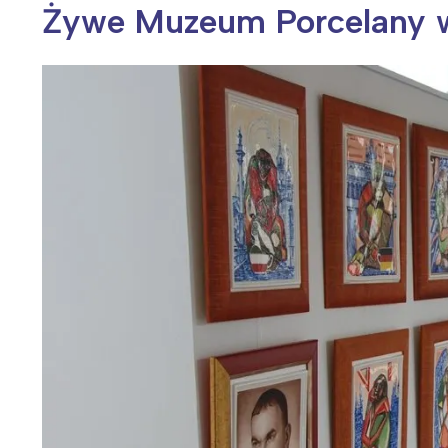
Żywe Muzeum Porcelany 
Wiosenny koncert ptaków na płocie
Kwitnąca wiśn