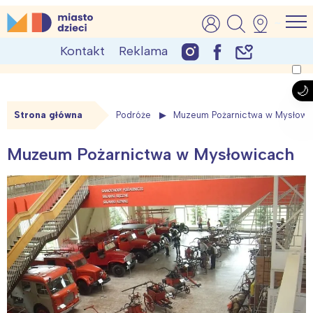
Skip
MiastoDzieci.pl
atrakcje dla dzieci, wydarzenia, imprezy rodzinne
to
Kontakt
Reklama
content
Strona główna
Podróże
Muzeum Pożarnictwa w Mysłowi
Muzeum Pożarnictwa w Mysłowicach