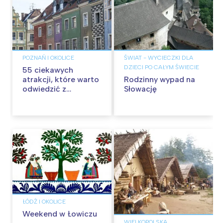
POZNAŃ I OKOLICE
ŚWIAT - WYCIECZKI DLA
DZIECI PO CAŁYM ŚWIECIE
55 ciekawych
atrakcji, które warto
Rodzinny wypad na
odwiedzić z
Słowację
dzieckiem w
Poznaniu. Miejsca
warte poznania!
ŁÓDŹ I OKOLICE
Weekend w Łowiczu
WIELKOPOLSKA