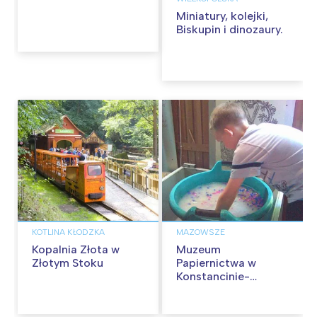
Miniatury, kolejki,
Biskupin i dinozaury.
KOTLINA KŁODZKA
MAZOWSZE
Kopalnia Złota w
Muzeum
Złotym Stoku
Papiernictwa w
Konstancinie-
Jeziornie