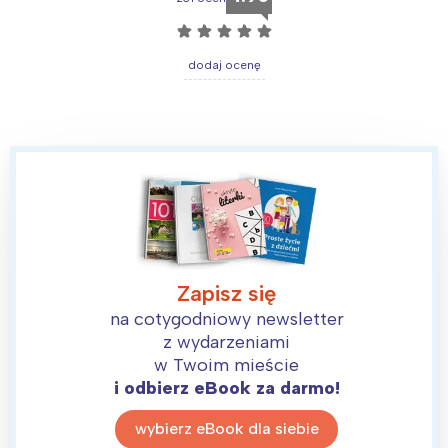
☆
☆
☆
☆
☆
dodaj ocenę
Interesują mnie wydarzenia z
tego regionu:
Zapisz się
na cotygodniowy newsletter
Warszawa
Śląsk
z wydarzeniami
w Twoim mieście
Łódź
Kraków
i odbierz eBook za darmo!
Trójmiasto
Południe
wybierz eBook dla siebie
Poznań
Północ