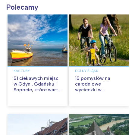
Polecamy
KASZUBY
DOLNY ŚLĄSK
51 ciekawych miejsc
15 pomysłów na
w Gdyni, Gdańsku i
całodniowe
Sopocie, które warto
wycieczki w
odwiedzić z
okolicach Wrocławia
dzieckiem w
Trójmieście