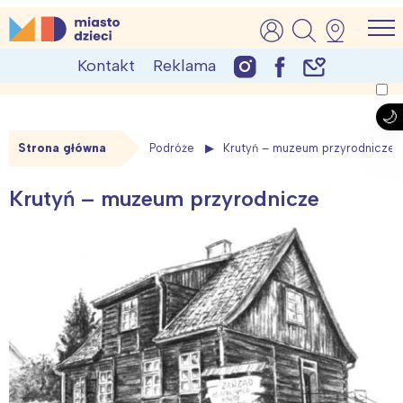
Skip
MiastoDzieci.pl
atrakcje dla dzieci, wydarzenia, imprezy rodzinne
to
Kontakt
Reklama
content
Strona główna
Podróże
Krutyń – muzeum przyrodnicze
Krutyń – muzeum przyrodnicze