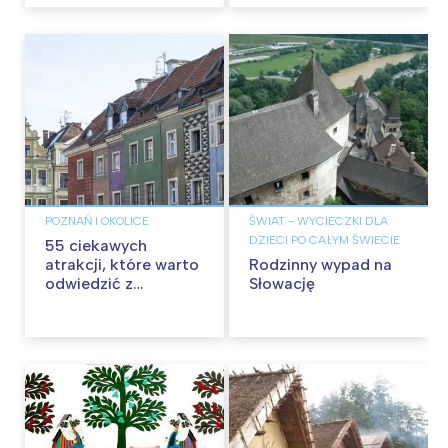
Trójmieście
POZNAŃ I OKOLICE
ŚWIAT - WYCIECZKI DLA
DZIECI PO CAŁYM ŚWIECIE
55 ciekawych
atrakcji, które warto
Rodzinny wypad na
odwiedzić z
Słowację
dzieckiem w
Poznaniu. Miejsca
warte poznania!