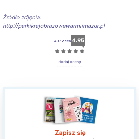
Źródło zdjęcia:
http://parkikrajobrazowewarmiimazur.pl
4.95
407 ocen
☆
☆
☆
☆
☆
dodaj ocenę
Zapisz się