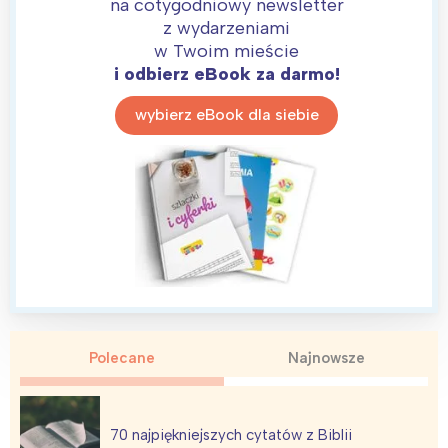
na cotygodniowy newsletter
z wydarzeniami
w Twoim mieście
i odbierz eBook za darmo!
wybierz eBook dla siebie
Interesują mnie wydarzenia z
tego regionu:
Polecane
Najnowsze
Warszawa
Śląsk
Łódź
Kraków
70 najpiękniejszych cytatów z Biblii