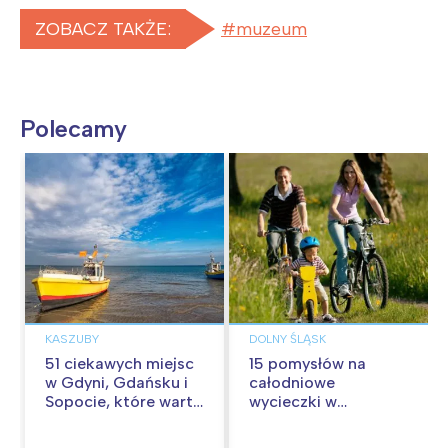
ZOBACZ TAKŻE:
muzeum
Polecamy
KASZUBY
DOLNY ŚLĄSK
51 ciekawych miejsc
15 pomysłów na
w Gdyni, Gdańsku i
całodniowe
Sopocie, które warto
wycieczki w
odwiedzić z
okolicach Wrocławia
dzieckiem w