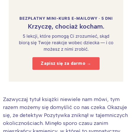
BEZPŁATNY MINI-KURS E-MAILOWY · 5 DNI
Krzyczę, chociaż kocham.
5 lekcji, które pomogą Ci zrozumieć, skąd
biorą się Twoje reakcje wobec dziecka — i co
możesz z nimi zrobić.
Zapisz się za darmo →
Zazwyczaj tytuł książki niewiele nam mówi, tym
razem możemy się domyślić co nas czeka. Okazuje
się, że detektyw Pozytywka zniknął w tajemniczych
okolicznościach. Minęło sporo czasu zanim
mieszkańcy kamienicy, w której to sympatyczny