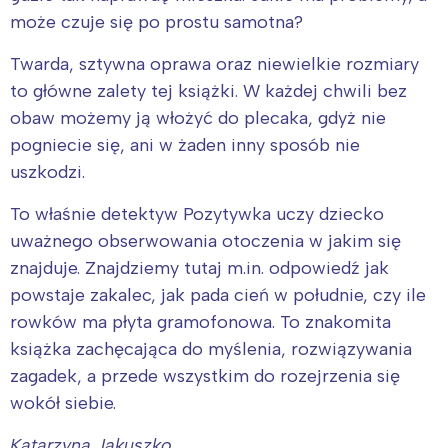
może czuje się po prostu samotna?
Twarda, sztywna oprawa oraz niewielkie rozmiary
to główne zalety tej książki. W każdej chwili bez
obaw możemy ją włożyć do plecaka, gdyż nie
pogniecie się, ani w żaden inny sposób nie
uszkodzi.
To właśnie detektyw Pozytywka uczy dziecko
Interesują mnie wydarzenia z
uważnego obserwowania otoczenia w jakim się
tego regionu:
znajduje. Znajdziemy tutaj m.in. odpowiedź jak
powstaje zakalec, jak pada cień w południe, czy ile
Warszawa
Śląsk
rowków ma płyta gramofonowa. To znakomita
Łódź
Kraków
książka zachęcająca do myślenia, rozwiązywania
Trójmiasto
Południe
zagadek, a przede wszystkim do rozejrzenia się
wokół siebie.
Poznań
Północ
Wrocław
Wszystkie
Katarzyna Jakuszko