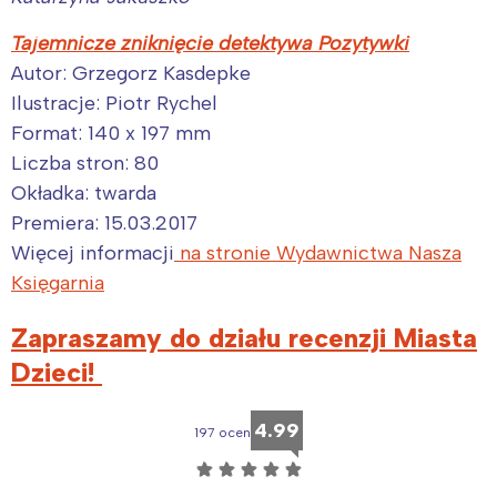
Tajemnicze zniknięcie detektywa Pozytywki
Wybieram
Autor: Grzegorz Kasdepke
Ilustracje: Piotr Rychel
Format: 140 x 197 mm
Liczba stron: 80
Okładka: twarda
Premiera: 15.03.2017
Więcej informacji
na stronie Wydawnictwa Nasza
Księgarnia
Zapraszamy do działu recenzji Miasta
Dzieci!
4.99
197 ocen
☆
☆
☆
☆
☆