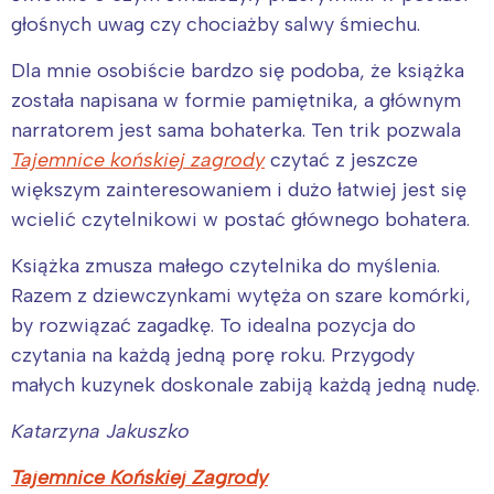
głośnych uwag czy chociażby salwy śmiechu.
Dla mnie osobiście bardzo się podoba, że książka
została napisana w formie pamiętnika, a głównym
narratorem jest sama bohaterka. Ten trik pozwala
Tajemnice końskiej zagrody
czytać z jeszcze
większym zainteresowaniem i dużo łatwiej jest się
wcielić czytelnikowi w postać głównego bohatera.
Interesują mnie wydarzenia z
Książka zmusza małego czytelnika do myślenia.
tego regionu:
Razem z dziewczynkami wytęża on szare komórki,
by rozwiązać zagadkę. To idealna pozycja do
Warszawa
Śląsk
czytania na każdą jedną porę roku. Przygody
Łódź
Kraków
małych kuzynek doskonale zabiją każdą jedną nudę.
Trójmiasto
Południe
Katarzyna Jakuszko
Poznań
Północ
Tajemnice Końskiej Zagrody
Wrocław
Wszystkie