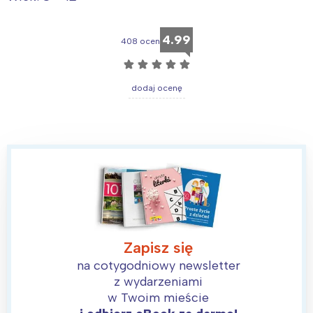
4.99
408 ocen
☆
☆
☆
☆
☆
dodaj ocenę
Zapisz się
na cotygodniowy newsletter
z wydarzeniami
w Twoim mieście