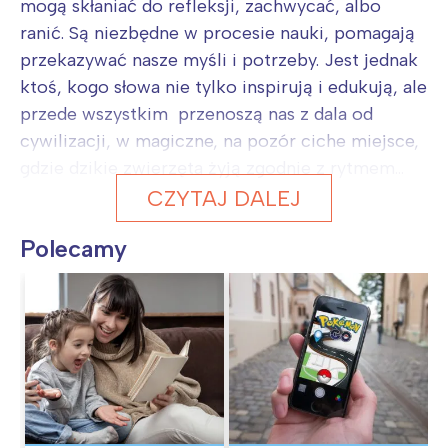
mogą skłaniać do refleksji, zachwycać, albo
ranić. Są niezbędne w procesie nauki, pomagają
przekazywać nasze myśli i potrzeby. Jest jednak
ktoś, kogo słowa nie tylko inspirują i edukują, ale
przede wszystkim przenoszą nas z dala od
cywilizacji, w magiczne, na pozór ciche miejsce,
gdzie dzikie zwierzęta żyją zgodnie z rytmem...
CZYTAJ DALEJ
Polecamy