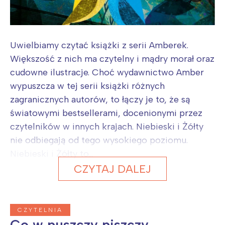
Uwielbiamy czytać książki z serii Amberek.
Większość z nich ma czytelny i mądry morał oraz
cudowne ilustracje. Choć wydawnictwo Amber
wypuszcza w tej serii książki różnych
zagranicznych autorów, to łączy je to, że są
światowymi bestsellerami, docenionymi przez
czytelników w innych krajach. Niebieski i Żółty
nie odbiegają od tego wysokiego poziomu.
Niebieski i Żółty to...
CZYTAJ DALEJ
CZYTELNIA
Co w puszczy piszczy –