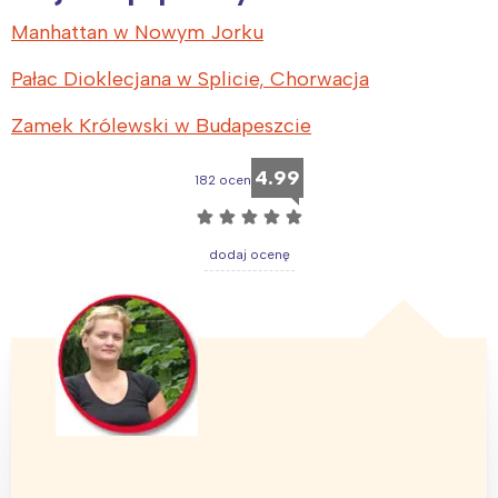
Manhattan w Nowym Jorku
Pałac Dioklecjana w Splicie, Chorwacja
Zamek Królewski w Budapeszcie
4.99
182 ocen
☆
☆
☆
☆
☆
dodaj ocenę