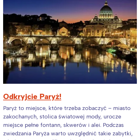
Odkryjcie Paryż!
Paryż to miejsce, które trzeba zobaczyć – miasto
zakochanych, stolica światowej mody, urocze
miejsce pełne fontann, skwerów i alei. Podczas
zwiedzania Paryża warto uwzględnić takie zabytki,