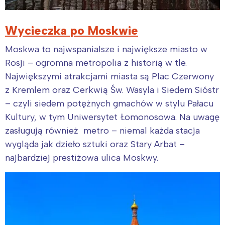
Wycieczka po Moskwie
Moskwa to najwspanialsze i największe miasto w
Rosji – ogromna metropolia z historią w tle.
Największymi atrakcjami miasta są Plac Czerwony
z Kremlem oraz Cerkwią Św. Wasyla i Siedem Sióstr
– czyli siedem potężnych gmachów w stylu Pałacu
Kultury, w tym Uniwersytet Łomonosowa. Na uwagę
zasługują również metro – niemal każda stacja
wygląda jak dzieło sztuki oraz Stary Arbat –
Interesują mnie wydarzenia z
najbardziej prestiżowa ulica Moskwy.
tego regionu:
Warszawa
Śląsk
Łódź
Kraków