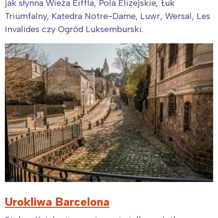
jak słynna Wieża Eiffla, Pola Elizejskie, Łuk
Triumfalny, Katedra Notre-Dame, Luwr, Wersal, Les
Invalides czy Ogród Luksemburski.
Urokliwa Barcelona