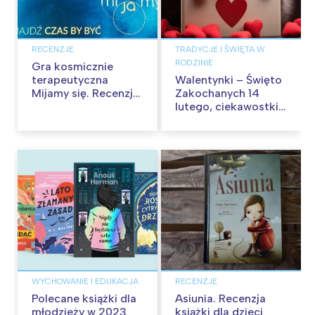
RECENZJE
TRADYCJE I ŚWIĘTA W
RODZINIE
Gra kosmicznie
terapeutyczna
Walentynki – Święto
Mijamy się. Recenzja
Zakochanych 14
gry
lutego, ciekawostki i
zabawy
WYCHOWANIE I EDUKACJA
RECENZJE
Polecane książki dla
Asiunia. Recenzja
młodzieży w 2023
książki dla dzieci