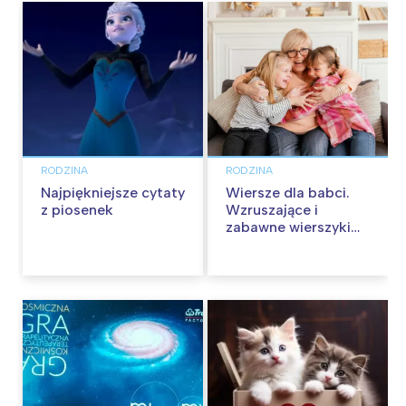
RODZINA
RODZINA
Najpiękniejsze cytaty
Wiersze dla babci.
z piosenek
Wzruszające i
zabawne wierszyki
na Dzień Babci