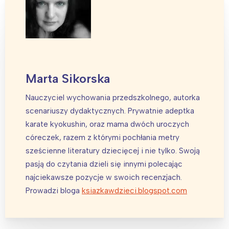
Marta Sikorska
Nauczyciel wychowania przedszkolnego, autorka
scenariuszy dydaktycznych. Prywatnie adeptka
karate kyokushin, oraz mama dwóch uroczych
córeczek, razem z którymi pochłania metry
Interesują mnie wydarzenia z
sześcienne literatury dziecięcej i nie tylko. Swoją
tego regionu:
pasją do czytania dzieli się innymi polecając
najciekawsze pozycje w swoich recenzjach.
Prowadzi bloga
ksiazkawdzieci.blogspot.com
Warszawa
Śląsk
Łódź
Kraków
Trójmiasto
Południe