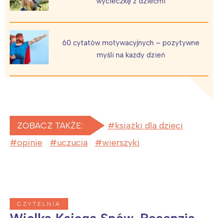
wycieczkę z dziećmi
60 cytatów motywacyjnych – pozytywne
myśli na każdy dzień
ZOBACZ TAKŻE:
książki dla dzieci
opinie
uczucia
wierszyki
CZYTELNIA