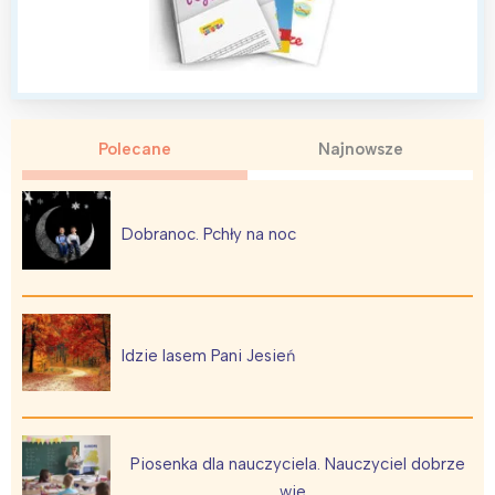
Trójmiasto
Południe
Poznań
Północ
Wrocław
Wszystkie
Wybieram
Polecane
Najnowsze
Dobranoc. Pchły na noc
Idzie lasem Pani Jesień
Piosenka dla nauczyciela. Nauczyciel dobrze
wie…