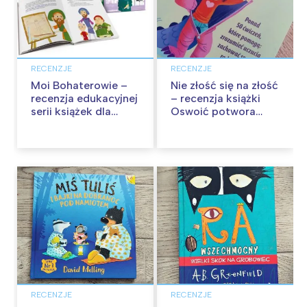
RECENZJE
RECENZJE
Moi Bohaterowie –
Nie złość się na złość
recenzja edukacyjnej
– recenzja książki
serii książek dla
Oswoić potwora
dzieci
gniewu
RECENZJE
RECENZJE