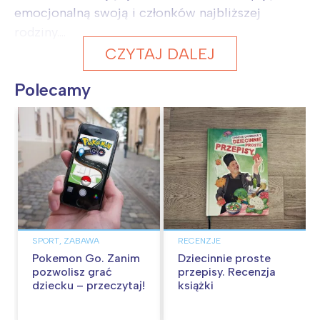
emocjonalną swoją i członków najbliższej
rodziny....
CZYTAJ DALEJ
Polecamy
SPORT, ZABAWA
RECENZJE
Pokemon Go. Zanim
Dziecinnie proste
pozwolisz grać
przepisy. Recenzja
dziecku – przeczytaj!
książki