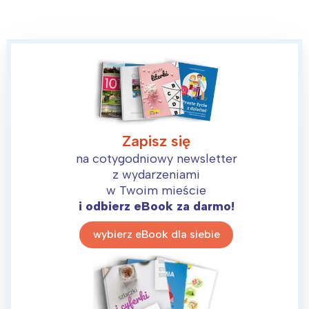
Zapisz się
na cotygodniowy newsletter
z wydarzeniami
w Twoim mieście
Interesują mnie wydarzenia z
i odbierz eBook za darmo!
tego regionu:
wybierz eBook dla siebie
Warszawa
Śląsk
Łódź
Kraków