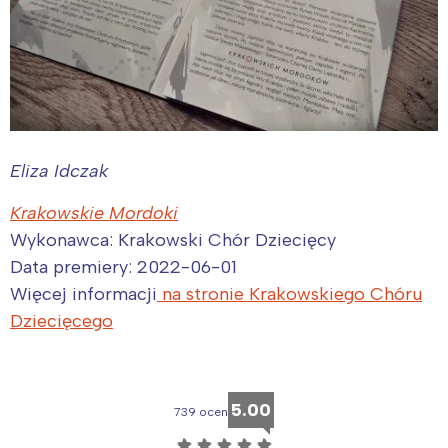
Eliza Idczak
Krakowskie Mordoki
Wykonawca: Krakowski Chór Dziecięcy
Data premiery: 2022-06-01
Więcej informacji
na stronie Krakowskiego Chóru
Dziecięcego
5.00
739 ocen
☆
☆
☆
☆
☆