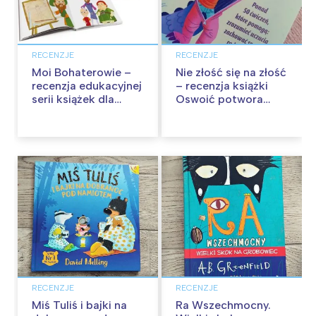
RECENZJE
RECENZJE
Moi Bohaterowie –
Nie złość się na złość
recenzja edukacyjnej
– recenzja książki
serii książek dla
Oswoić potwora
dzieci
gniewu
RECENZJE
RECENZJE
Miś Tuliś i bajki na
Ra Wszechmocny.