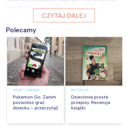
nam nadal a ja już nie...
CZYTAJ DALEJ
Polecamy
SPORT, ZABAWA
RECENZJE
Pokemon Go. Zanim
Dziecinnie proste
pozwolisz grać
przepisy. Recenzja
dziecku – przeczytaj!
książki