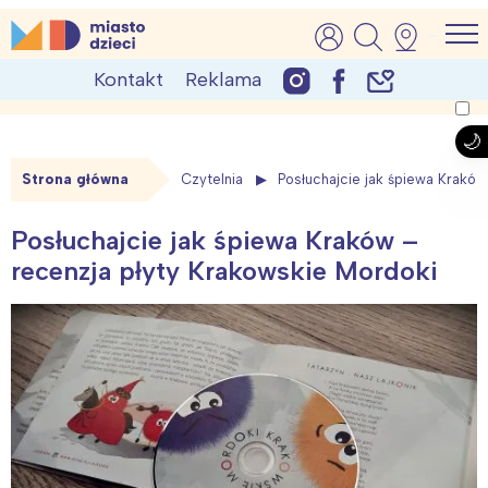
Skip
MiastoDzieci.pl
atrakcje dla dzieci, wydarzenia, imprezy rodzinne
to
Kontakt
Reklama
content
Strona główna
Czytelnia
Posłuchajcie jak śpiewa Kraków
Posłuchajcie jak śpiewa Kraków –
recenzja płyty Krakowskie Mordoki