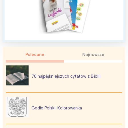
Interesują mnie wydarzenia z
tego regionu:
Warszawa
Śląsk
Łódź
Kraków
Polecane
Najnowsze
Trójmiasto
Południe
Poznań
Północ
70 najpiękniejszych cytatów z Biblii
Wrocław
Wszystkie
Wybieram
Godło Polski. Kolorowanka