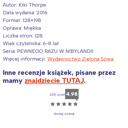
Autor: Kiki Thorpe
Data wydania: 2016
Format: 128×198
Oprawa: Miękka
Liczba stron: 128
Wiek czytelnika: 6-8 lat
Interesują mnie wydarzenia z
Seria: PEWNEGO RAZU W NIBYLANDII
tego regionu:
Więcej informacji:
Wydawnictwo Zielona Sowa
Inne recenzje książek, pisane przez
Warszawa
Śląsk
mamy
znajdziecie TUTAJ
.
Łódź
Kraków
Trójmiasto
Południe
4.98
265 ocen
Poznań
Północ
☆
☆
☆
☆
☆
Wrocław
Wszystkie
dodaj ocenę