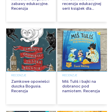
zabawy edukacyjne.
recenzja edukacyjnej
Recenzja
serii książek dla
dzieci
RECENZJE
RECENZJE
Zamkowe opowieści
Miś Tuliś i bajki na
duszka Bogusia.
dobranoc pod
Recenzja
namiotem. Recenzja