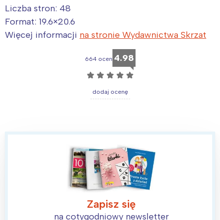
Liczba stron: 48
Format: 19.6×20.6
Więcej informacji
na stronie Wydawnictwa Skrzat
4.98
664 ocen
☆
☆
☆
☆
☆
dodaj ocenę
Zapisz się
na cotygodniowy newsletter