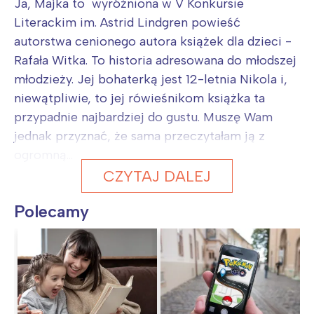
Ja, Majka to wyróżniona w V Konkursie
Literackim im. Astrid Lindgren powieść
autorstwa cenionego autora książek dla dzieci -
Rafała Witka. To historia adresowana do młodszej
młodzieży. Jej bohaterką jest 12-letnia Nikola i,
niewątpliwie, to jej rówieśnikom książka ta
przypadnie najbardziej do gustu. Muszę Wam
jednak przyznać, że sama przeczytałam ją z
ogromną...
CZYTAJ DALEJ
Polecamy