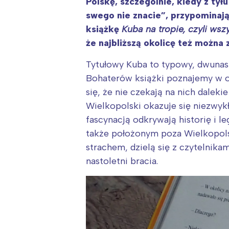
Polskę, szczególnie, kiedy z tył
swego nie znacie”, przypominają
książkę
Kuba na tropie, czyli ws
że najbliższą okolicę też można
Tytułowy Kuba to typowy, dwunast
Bohaterów książki poznajemy w os
się, że nie czekają na nich dalek
Wielkopolski okazuje się niezwyk
fascynacją odkrywają historię i
także położonym poza Wielkopol
strachem, dzielą się z czytelnika
nastoletni bracia.