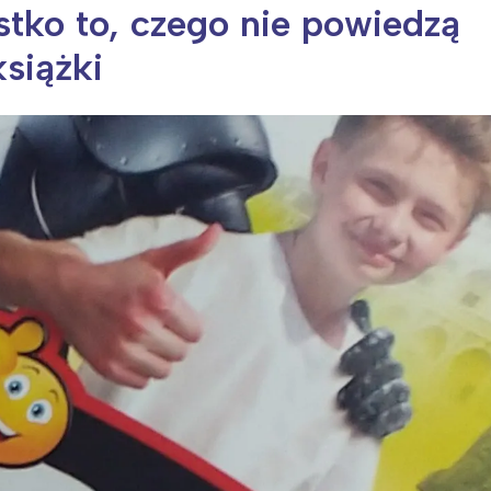
stko to, czego nie powiedzą
siążki
ia i jej płatki
Pszczoła i kwitnący ul