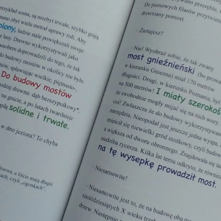
Interesują mnie wydarzenia z tego regionu
arszawa
Śląsk
ódź
Kraków