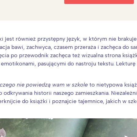
ki jest również przystępny język, w którym nie braku
acja bawi, zachwyca, czasem przeraża i zachęca do s
ięcia po przewodnik zachęca też wizualna strona książ
ub emotikonami, pasującymi do nastroju tekstu. Lekturę
o, czego nie powiedzą wam w szkole
to nietypowa książ
 odkrywania historii naszego zamieszkania. Niezależni
zerknijcie do książki i poznajcie tajemnice, jakich w sz