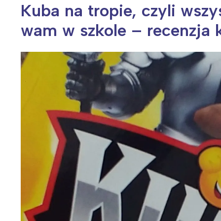
Kuba na tropie, czyli wszy
wam w szkole – recenzja k
Wiosenny koncert ptaków na płocie
Kwitnąca wiśn