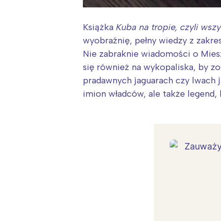
T
P
Książka
Kuba na tropie, czyli ws
W
wyobraźnię, pełny wiedzy z zakres
Nie zabraknie wiadomości o Miesz
się również na wykopaliska, by z
pradawnych jaguarach czy lwach ja
imion władców, ale także legend,