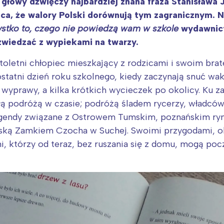
u głowy dźwięczy najbardziej znana fraza Stanisława
ca, że walory Polski dorównują tym zagranicznym. Ni
zystko to, czego nie powiedzą wam w szkole
wydawnictw
 zwiedzać z wypiekami na twarzy.
oletni chłopiec mieszkający z rodzicami i swoim bra
tatni dzień roku szkolnego, kiedy zaczynają snuć waka
ie wyprawy, a kilka krótkich wycieczek po okolicy. Ku 
łą podróżą w czasie; podróżą śladem rycerzy, władców
 legendy związane z Ostrowem Tumskim, poznańskim r
ską Zamkiem Czocha w Suchej. Swoimi przygodami, o
mi, którzy od teraz, bez ruszania się z domu, mogą po