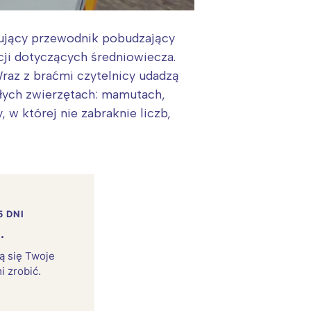
ujący przewodnik pobudzający
acji dotyczących średniowiecza.
raz z braćmi czytelnicy udadzą
rłych zwierzętach: mamutach,
 w której nie zabraknie liczb,
5 DNI
.
rą się Twoje
i zrobić.