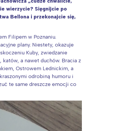
 Jachowicza „cudze chwalicie,
e wierzycie? Sięgnijcie po
a Bellona i przekonajcie się,
tem Filipem w Poznaniu.
cyjne plany. Niestety, okazuje
zaskoczeniu Kuby, zwiedzanie
, katów, a nawet duchów. Bracia z
ynkiem, Ostrowem Lednickim, a
kraszonymi odrobiną humoru i
czuć te same dreszcze emocji co