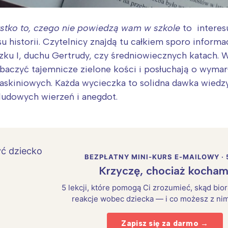
rójmiasto
Południe
oznań
Północ
zystko to, czego nie powiedzą wam w szkole
to interes
rocław
Wszystkie
u historii. Czytelnicy znajdą tu całkiem sporo inform
ku I, duchu Gertrudy, czy średniowiecznych katach. W
Wybieram
obaczyć tajemnicze zielone kości i posłuchają o wyma
skiniowych. Każda wycieczka to solidna dawka wiedzy,
 ludowych wierzeń i anegdot.
BEZPŁATNY MINI-KURS E-MAILOWY · 
Krzyczę, chociaż kocham
5 lekcji, które pomogą Ci zrozumieć, skąd bio
reakcje wobec dziecka — i co możesz z nim
Zapisz się za darmo →