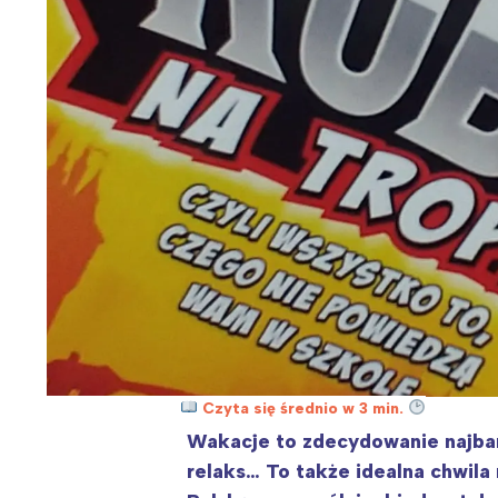
Czyta się średnio w 3 min.
Wakacje to zdecydowanie najbar
relaks… To także idealna chwila