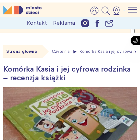
Skip
MiastoDzieci.pl
atrakcje dla dzieci, wydarzenia, imprezy rodzinne
to
Kontakt
Reklama
content
Strona główna
Czytelnia
Komórka Kasia i jej cyfrowa rod
Komórka Kasia i jej cyfrowa rodzinka
– recenzja książki