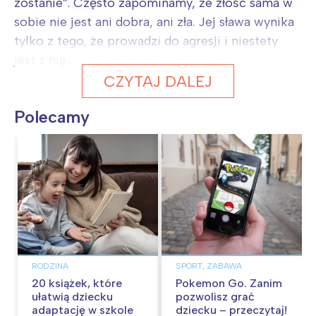
zostanie”. Często zapominamy, że złość sama w
sobie nie jest ani dobra, ani zła. Jej sława wynika
tylko z tego, że prowadzi do agresji i niestety
jest z nią...
CZYTAJ DALEJ
Polecamy
RODZINA
SPORT, ZABAWA
20 książek, które
Pokemon Go. Zanim
ułatwią dziecku
pozwolisz grać
adaptację w szkole
dziecku – przeczytaj!