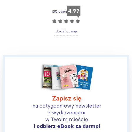
4.97
155 ocen
☆
☆
☆
☆
☆
Interesują mnie wydarzenia z
dodaj ocenę
tego regionu:
Warszawa
Śląsk
Łódź
Kraków
Trójmiasto
Południe
Poznań
Północ
Wrocław
Wszystkie
Zapisz się
na cotygodniowy newsletter
Wybieram
z wydarzeniami
w Twoim mieście
i odbierz eBook za darmo!