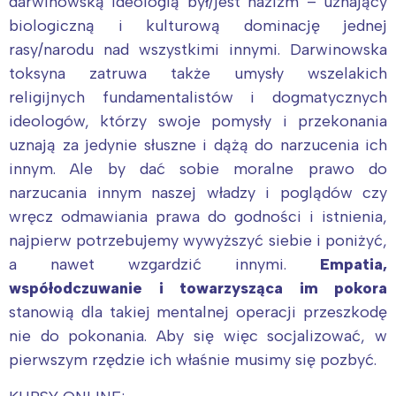
darwinowską ideologią był/jest nazizm – uznający
biologiczną i kulturową dominację jednej
rasy/narodu nad wszystkimi innymi. Darwinowska
toksyna zatruwa także umysły wszelakich
religijnych fundamentalistów i dogmatycznych
ideologów, którzy swoje pomysły i przekonania
uznają za jedynie słuszne i dążą do narzucenia ich
innym. Ale by dać sobie moralne prawo do
narzucania innym naszej władzy i poglądów czy
wręcz odmawiania prawa do godności i istnienia,
najpierw potrzebujemy wywyższyć siebie i poniżyć,
a nawet wzgardzić innymi.
Empatia,
współodczuwanie i towarzysząca im pokora
stanowią dla takiej mentalnej operacji przeszkodę
nie do pokonania. Aby się więc socjalizować, w
pierwszym rzędzie ich właśnie musimy się pozbyć.