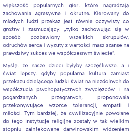
Trójmiasto
Południe
większość popularnych gier, które nagradzają
zachowania agresywne i okrutne. Kierowany do
Poznań
Północ
młodych ludzi przekaz jest równie oczywisty co
Wrocław
Wszystkie
groźny i zasmucający: „tylko zachowując się w
sposób pozbawiony wszelkich skrupułów,
Wybieram
odruchów serca i wyzuty z wartości masz szanse na
prawdziwy sukces we współczesnym świecie”.
Myślę, że nasze dzieci byłyby szczęśliwsze, a i
świat lepszy, gdyby popularna kultura zamiast
przekazu dzielącego ludzki świat na niezdolnych do
współczucia psychopatycznych zwycięzców i na
pogardzanych przegranych, proponowała
przekonywujące wzorce tolerancji, empatii i
miłości. Tym bardziej, że cywilizacyjnie powołane
do tego instytucje religijne zostały w tak wielkim
stopniu zainfekowane darwinowskim widzeniem