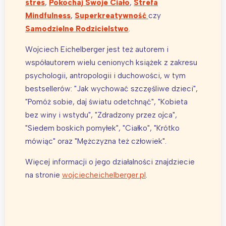
stres
,
Pokochaj Swoje Ciało
,
Strefa
Mindfulness
,
Superkreatywność
czy
Samodzielne Rodzicielstwo
.
Wojciech Eichelberger jest też autorem i
współautorem wielu cenionych książek z zakresu
psychologii, antropologii i duchowości, w tym
bestsellerów: "Jak wychować szczęśliwe dzieci",
"Pomóż sobie, daj światu odetchnąć", "Kobieta
bez winy i wstydu", "Zdradzony przez ojca",
"Siedem boskich pomyłek", "Ciałko", "Krótko
mówiąc" oraz "Mężczyzna też człowiek".
Więcej informacji o jego działalności znajdziecie
na stronie
wojciecheichelberger.pl
.