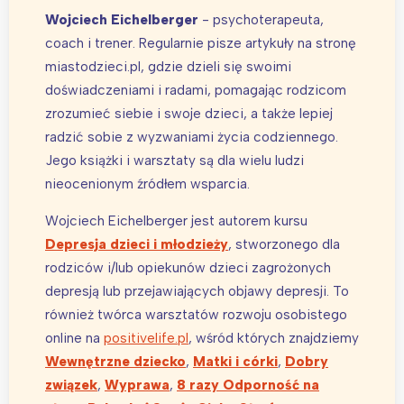
Wojciech Eichelberger
- psychoterapeuta,
coach i trener. Regularnie pisze artykuły na stronę
miastodzieci.pl, gdzie dzieli się swoimi
doświadczeniami i radami, pomagając rodzicom
zrozumieć siebie i swoje dzieci, a także lepiej
radzić sobie z wyzwaniami życia codziennego.
Jego książki i warsztaty są dla wielu ludzi
nieocenionym źródłem wsparcia.
Wojciech Eichelberger jest autorem kursu
Depresja dzieci i młodzieży
, stworzonego dla
rodziców i/lub opiekunów dzieci zagrożonych
depresją lub przejawiających objawy depresji. To
również twórca warsztatów rozwoju osobistego
online na
positivelife.pl
, wśród których znajdziemy
Wewnętrzne dziecko
,
Matki i córki
,
Dobry
związek
,
Wyprawa
,
8 razy Odporność na