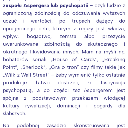
zespołu Aspergera lub psychopatii
– czyli ludzie z
ograniczoną zdolnością do odczuwania wyższych
uczuć i wartości, po trupach dążący do
upragnionego celu, którym z reguły jest władza,
wpływ, bogactwo, zemsta albo przeżycie
uwarunkowane zdolnością do skutecznego i
okrutnego likwidowania innych. Mam na myśli np.
bohaterów seriali „House of Cards”, „Breaking
Point”, „Sherlock”, „Gra o tron” czy filmy takie jak
„Wilk z Wall Street” – żeby wymienić tylko ostatnie
produkcje. Łatwo dostrzec, że fascynacja
Interesują mnie wydarzenia z
psychopatią, a po części też Aspergerem jest
tego regionu:
spójna z podstawowym przekazem wiodącej
kultury rywalizacji, dominacji i pogardy dla
słabszych.
Warszawa
Śląsk
Łódź
Kraków
Na podobnej zasadzie skonstruowana jest