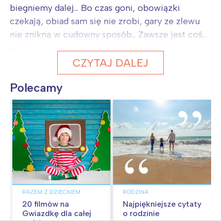
biegniemy dalej... Bo czas goni, obowiązki
czekają, obiad sam się nie zrobi, gary ze zlewu
nie znikną w cudowny sposób... Zawsze jest coś...
i...
CZYTAJ DALEJ
Polecamy
RAZEM Z DZIECKIEM
RODZINA
20 filmów na
Najpiękniejsze cytaty
Gwiazdkę dla całej
o rodzinie