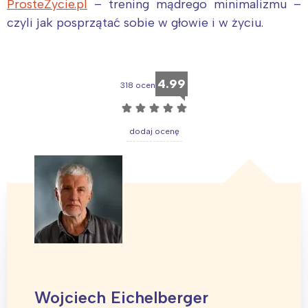
ProsteŻycie.pl
– trening mądrego minimalizmu –
czyli jak posprzątać sobie w głowie i w życiu.
4.99
318 ocen
☆
☆
☆
☆
☆
dodaj ocenę
Wojciech Eichelberger