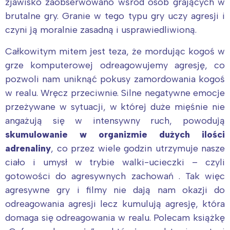
zjawisko zaobserwowano wśród osób grających w
brutalne gry. Granie w tego typu gry uczy agresji i
czyni ją moralnie zasadną i usprawiedliwioną.
Całkowitym mitem jest teza, że mordując kogoś w
grze komputerowej odreagowujemy agresję, co
pozwoli nam uniknąć pokusy zamordowania kogoś
w realu. Wręcz przeciwnie. Silne negatywne emocje
przeżywane w sytuacji, w której duże mięśnie nie
angażują się w intensywny ruch, powodują
skumulowanie w organizmie dużych ilości
adrenaliny
, co przez wiele godzin utrzymuje nasze
ciało i umysł w trybie walki-ucieczki – czyli
gotowości do agresywnych zachowań . Tak więc
agresywne gry i filmy nie dają nam okazji do
odreagowania agresji lecz kumulują agresję, która
domaga się odreagowania w realu. Polecam książkę