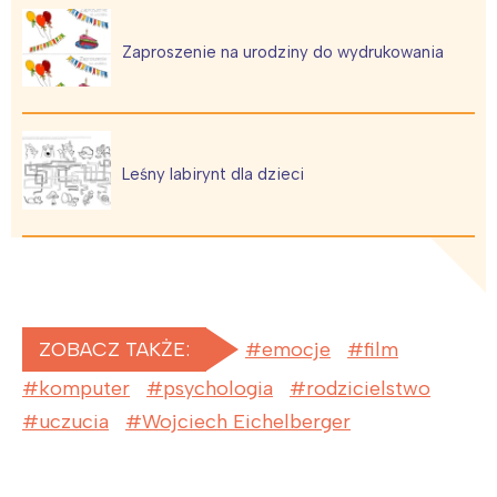
Zaproszenie na urodziny do wydrukowania
Leśny labirynt dla dzieci
ZOBACZ TAKŻE:
emocje
film
komputer
psychologia
rodzicielstwo
uczucia
Wojciech Eichelberger