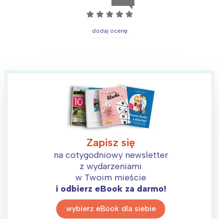
☆
☆
☆
☆
☆
dodaj ocenę
Zapisz się
na cotygodniowy newsletter
Interesują mnie wydarzenia z
z wydarzeniami
tego regionu:
w Twoim mieście
i odbierz eBook za darmo!
Warszawa
Śląsk
wybierz eBook dla siebie