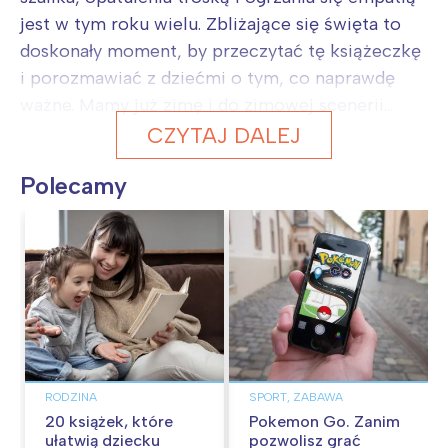
jest w tym roku wielu. Zbliżające się święta to
doskonały moment, by przeczytać tę książeczkę
i porozmawiać z dziećmi o tym, co naprawdę
ważne. Mamy już zimę i do zimowej scenerii...
CZYTAJ DALEJ
Polecamy
RODZINA
SPORT, ZABAWA
20 książek, które
Pokemon Go. Zanim
ułatwią dziecku
pozwolisz grać