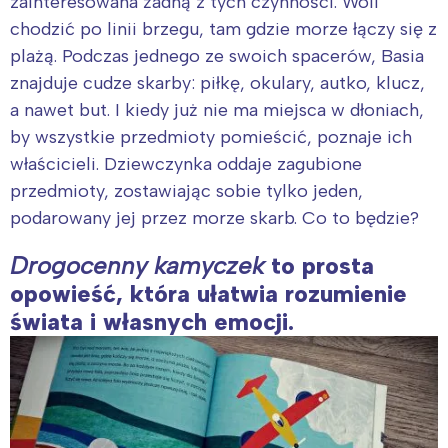
zainteresowana żadną z tych czynności. Woli
chodzić po linii brzegu, tam gdzie morze łączy się z
plażą. Podczas jednego ze swoich spacerów, Basia
znajduje cudze skarby: piłkę, okulary, autko, klucz,
a nawet but. I kiedy już nie ma miejsca w dłoniach,
by wszystkie przedmioty pomieścić, poznaje ich
właścicieli. Dziewczynka oddaje zagubione
przedmioty, zostawiając sobie tylko jeden,
podarowany jej przez morze skarb. Co to będzie?
Drogocenny kamyczek
to prosta
opowieść, która ułatwia rozumienie
świata i własnych emocji.