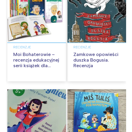
RECENZJE
RECENZJE
Moi Bohaterowie –
Zamkowe opowieści
recenzja edukacyjnej
duszka Bogusia.
serii książek dla
Recenzja
dzieci