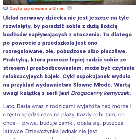
Czyta się średnio w 2 min.
Układ nerwowy dziecka nie jest jeszcze na tyle
rozwinięty, by poradzić sobie z dużą ilością
bodźców napływających z otoczenia. To dlatego
po powrocie z przedszkola jest ono
rozregulowane, złe, pobudzone albo płaczliwe.
Praktyką, która pomoże lepiej radzić sobie ze
stresem i przebodźcowaniem, może być czytanie
relaksacyjnych bajek. Cykl uspokajanek wydało
na przykład wydawnictwo Słowne Młode. Wartą
uwagi książką z serii jest
Drogocenny kamyczek
.
Lato. Basia wraz z rodzicami wyjeżdża nad morze i
często spędza czas na plaży. Każdy robi tam, co
chce – pływa, buduje zamki, opala się, puszcza
latawce. Dziewczynka jednak nie jest