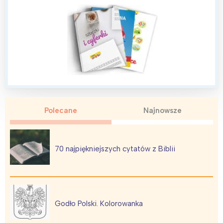
Łódź
Kraków
Trójmiasto
Południe
Poznań
Północ
Wrocław
Wszystkie
Wybieram
Polecane
Najnowsze
70 najpiękniejszych cytatów z Biblii
Godło Polski. Kolorowanka