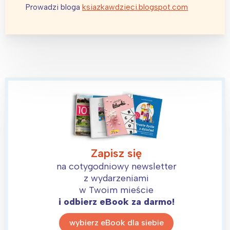
Prowadzi bloga
ksiazkawdzieci.blogspot.com
Interesują mnie wydarzenia z
tego regionu:
Warszawa
Śląsk
Łódź
Kraków
Trójmiasto
Południe
Zapisz się
Poznań
Północ
na cotygodniowy newsletter
Wrocław
Wszystkie
z wydarzeniami
w Twoim mieście
i odbierz eBook za darmo!
Wybieram
wybierz eBook dla siebie