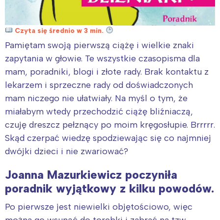
Czyta się średnio w 3 min.
Pamiętam swoją pierwszą ciążę i wielkie znaki
zapytania w głowie. Te wszystkie czasopisma dla
mam, poradniki, blogi i złote rady. Brak kontaktu z
lekarzem i sprzeczne rady od doświadczonych
mam niczego nie ułatwiały. Na myśl o tym, że
miałabym wtedy przechodzić ciążę bliźniaczą,
czuję dreszcz pełznący po moim kręgosłupie. Brrrrr.
Skąd czerpać wiedzę spodziewając się co najmniej
dwójki dzieci i nie zwariować?
Joanna Mazurkiewicz poczyniła
poradnik wyjątkowy z kilku powodów.
Po pierwsze jest niewielki objętościowo, więc
można go wsunąć do torebki i zabrać na tzw.