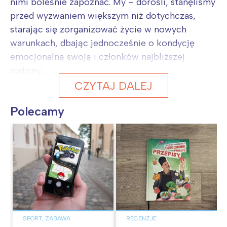
nimi boleśnie zapoznać. My – dorośli, stanęliśmy
przed wyzwaniem większym niż dotychczas,
starając się zorganizować życie w nowych
warunkach, dbając jednocześnie o kondycję
emocjonalną swoją i członków najbliższej
rodziny....
CZYTAJ DALEJ
Polecamy
SPORT, ZABAWA
RECENZJE