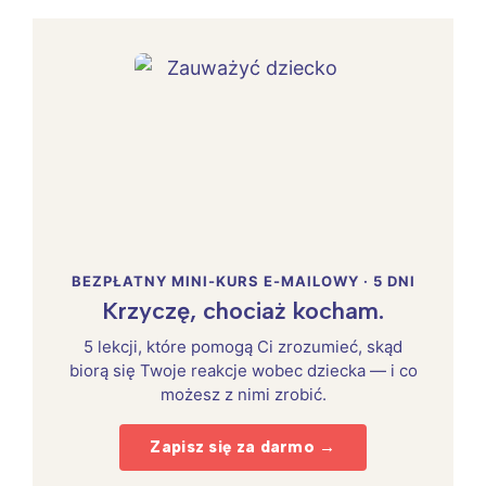
BEZPŁATNY MINI-KURS E-MAILOWY · 5 DNI
Krzyczę, chociaż kocham.
5 lekcji, które pomogą Ci zrozumieć, skąd
biorą się Twoje reakcje wobec dziecka — i co
możesz z nimi zrobić.
Zapisz się za darmo →