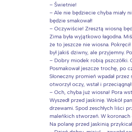
– Świetnie!
– Ale nie będziecie chyba miały 
będzie smakował!
– Oczywiście! Zresztą wiosną bę
Zima była wyjątkowo łagodna. Miś s
że to jeszcze nie wiosna. Pokręci
był jakiś dziwny, ale przyjemny. 
– Dobry miodek robią pszczółki. 
Posmakował jeszcze trochę, po c
Słoneczny promień wpadał przez sz
otworzył oczy, wstał i przeciągnął
– Och, chyba już wiosna! Pora ws
Wyszedł przed jaskinię. Wokół pan
drzewami. Spod zeschłych liści prz
W
maleńkich stworzeń. W koronach d
Ł
Na polanę przed jaskinią przykica