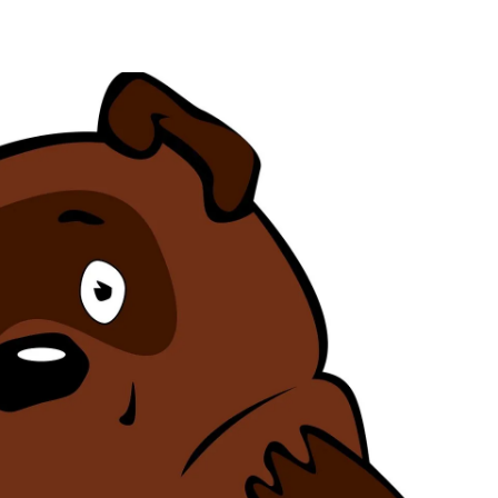
ia i jej płatki
Pszczoła i kwitnący ul