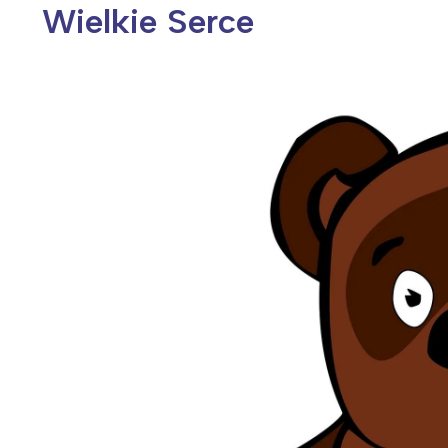
Wielkie Serce
Wiosenny koncert ptaków na płocie
Kwitnąca wiśn