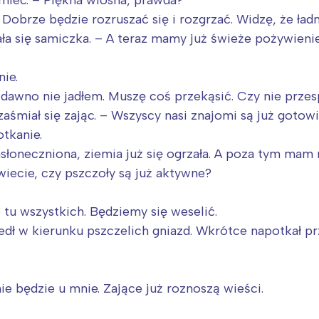
amiec. – Piękna wiosna, prawda?
rójmiasto
Południe
 Dobrze będzie rozruszać się i rozgrzać. Widzę, że ład
oznań
Północ
ała się samiczka. – A teraz mamy już świeże pożywien
rocław
Wszystkie
nie.
Wybieram
 dawno nie jadłem. Muszę coś przekąsić. Czy nie prze
aśmiał się zając. – Wszyscy nasi znajomi są już gotowi
otkanie.
asłoneczniona, ziemia już się ogrzała. A poza tym mam
wiecie, czy pszczoły są już aktywne?
e tu wszystkich. Będziemy się weselić.
dł w kierunku pszczelich gniazd. Wkrótce napotkał prz
 będzie u mnie. Zające już roznoszą wieści.