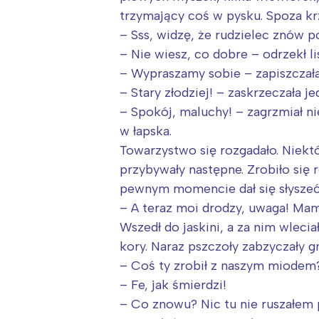
trzymający coś w pysku. Spoza kr
– Sss, widzę, że rudzielec znów p
– Nie wiesz, co dobre – odrzekł li
– Wypraszamy sobie – zapiszczała 
– Stary złodziej! – zaskrzeczała je
– Spokój, maluchy! – zagrzmiał nie
w łapska.
Towarzystwo się rozgadało. Niektó
przybywały następne. Zrobiło się
pewnym momencie dał się słyszeć 
– A teraz moi drodzy, uwaga! Mam
Wszedł do jaskini, a za nim wlecia
kory. Naraz pszczoły zabzyczały g
– Coś ty zrobił z naszym miodem
– Fe, jak śmierdzi!
– Co znowu? Nic tu nie ruszałem 