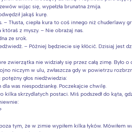
zewów wijąc się, wypełzła brunatna żmija.
odwędził jakąś kurę.
s. – Tłusta, ciepła kura to coś innego niż chuderlawy g
któraś z myszy. – Nie obrażaj nas.
dna ze srok.
dźwiedź. – Później będziecie się kłócić. Dzisiaj jest d
re zwierzątka nie widziały się przez całą zimę. Było 
 rojno niczym w ulu, zwłaszcza gdy w powietrzu rozbrz
potężny głos niedźwiedzia:
 dla was niespodziankę. Poczekajcie chwilę.
ło kilka skrzydlatych postaci. Miś podszedł do kąta, gd
niewnie:
?
poza tym, że w zimie wypiłem kilka łyków. Mówiłem wam