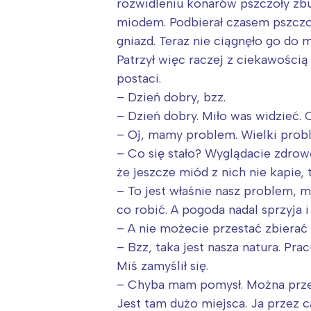
rozwidleniu konarów pszczoły zbu
miodem. Podbierał czasem pszczoło
gniazd. Teraz nie ciągnęło go do 
Patrzył więc raczej z ciekawością
postaci.
– Dzień dobry, bzz.
– Dzień dobry. Miło was widzieć.
– Oj, mamy problem. Wielki prob
– Co się stało? Wyglądacie zdrowo.
że jeszcze miód z nich nie kapie, 
– To jest właśnie nasz problem, 
co robić. A pogoda nadal sprzyja i
– A nie możecie przestać zbierać
– Bzz, taka jest nasza natura. Pr
Miś zamyślił się.
– Chyba mam pomysł. Można przec
Jest tam dużo miejsca. Ja przez c