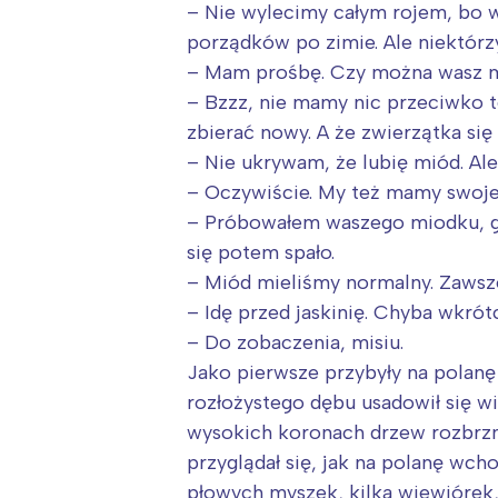
– Nie wylecimy całym rojem, bo 
porządków po zimie. Ale niektórzy
– Mam prośbę. Czy można wasz mi
– Bzzz, nie mamy nic przeciwko t
zbierać nowy. A że zwierzątka się
– Nie ukrywam, że lubię miód. Al
– Oczywiście. My też mamy swoje 
– Próbowałem waszego miodku, gd
się potem spało.
– Miód mieliśmy normalny. Zawsze 
– Idę przed jaskinię. Chyba wkrót
– Do zobaczenia, misiu.
Jako pierwsze przybyły na polanę
rozłożystego dębu usadowił się wi
wysokich koronach drzew rozbrzmi
przyglądał się, jak na polanę wch
płowych myszek, kilka wiewiórek, j