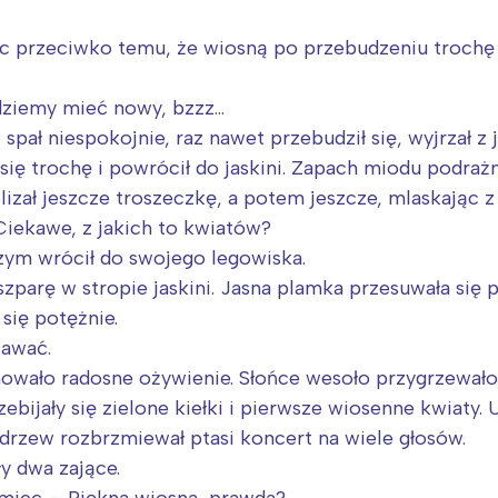
nic przeciwko temu, że wiosną po przebudzeniu trochę
dziemy mieć nowy, bzzz…
pał niespokojnie, raz nawet przebudził się, wyjrzał z j
ł się trochę i powrócił do jaskini. Zapach miodu podra
Polizał jeszcze troszeczkę, a potem jeszcze, mlaskając
Ciekawe, z jakich to kwiatów?
zym wrócił do swojego legowiska.
parę w stropie jaskini. Jasna plamka przesuwała się p
 się potężnie.
tawać.
Interesują mnie wydarzenia z tego regionu
owało radosne ożywienie. Słońce wesoło przygrzewało,
ebijały się zielone kiełki i pierwsze wiosenne kwiaty. 
arszawa
Śląsk
rzew rozbrzmiewał ptasi koncert na wiele głosów.
ódź
Kraków
ły dwa zające.