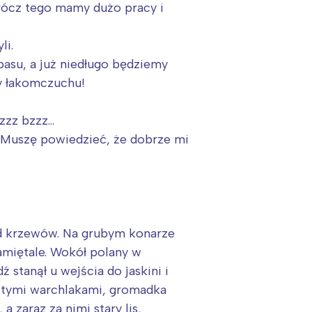
rócz tego mamy dużo pracy i
li.
pasu, a już niedługo będziemy
ry łakomczuchu!
zzz bzzz…
 Muszę powiedzieć, że dobrze mi
ód krzewów. Na grubym konarze
pamiętale. Wokół polany w
tanął u wejścia do jaskini i
iastymi warchlakami, gromadka
a zaraz za nimi stary lis,