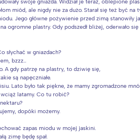
dowały swoje gniazda. Widział je teraz, oblepione p
m miód, ale nigdy nie za dużo. Starał się też być na ty
miodu. Jego główne pożywienie przed zimą stanowiły ja
 na ogromne plastry. Gdy podszedł bliżej, oderwało się 
 Co słychać w gniazdach?
lem, bzzz…
 A gdy patrzę na plastry, to dziwię się,
takie są napęczniałe.
misiu. Lato było tak piękne, że mamy zgromadzone mn
 wciąż latamy. Co tu robić?
 nektaru?
acujemy, dopóki możemy.
hować zapas miodu w mojej jaskini.
ałą zimę będę spał.