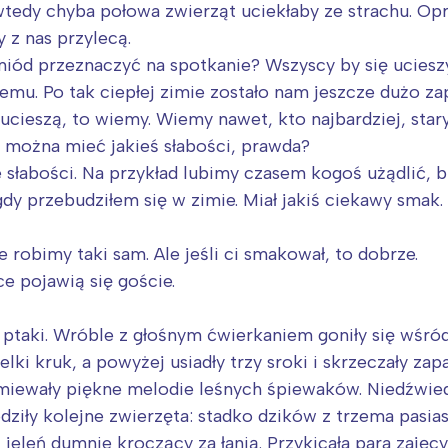
wtedy chyba połowa zwierząt uciekłaby ze strachu. Op
 z nas przylecą.
ód przeznaczyć na spotkanie? Wszyscy by się ucieszy
emu. Po tak ciepłej zimie zostało nam jeszcze dużo za
 ucieszą, to wiemy. Wiemy nawet, kto najbardziej, sta
e można mieć jakieś słabości, prawda?
słabości. Na przykład lubimy czasem kogoś użądlić, b
y przebudziłem się w zimie. Miał jakiś ciekawy smak.
robimy taki sam. Ale jeśli ci smakował, to dobrze.
ce pojawią się goście.
 ptaki. Wróble z głośnym ćwierkaniem goniły się wśr
elki kruk, a powyżej usiadły trzy sroki i skrzeczały za
ewały piękne melodie leśnych śpiewaków. Niedźwiedź s
odziły kolejne zwierzęta: stadko dzików z trzema pas
eleń dumnie kroczący za łanią. Przykicała para zajęcy, 