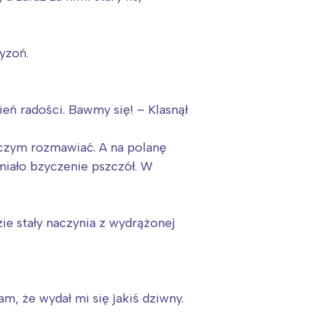
ryzoń.
zień radości. Bawmy się! – Klasnął
o czym rozmawiać. A na polanę
miało bzyczenie pszczół. W
zie stały naczynia z wydrążonej
, że wydał mi się jakiś dziwny.