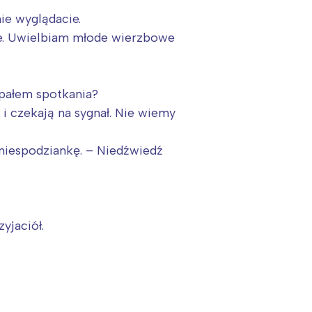
nie wyglądacie.
ie. Uwielbiam młode wierzbowe
spałem spotkania?
 i czekają na sygnał. Nie wiemy
 niespodziankę. – Niedźwiedź
yjaciół.