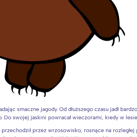
adając smaczne jagody. Od dłuższego czasu jadł bardzo
 Do swojej jaskini powracał wieczorami, kiedy w lesie
rzechodził przez wrzosowisko, rosnące na rozległej p