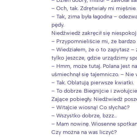
– Dzień dobry, misiu! – zawołał s
T
– Och, tak. Zdrętwiały mi mięśnie.
P
– Tak, zima była łagodna – odezw
W
pędy.
Niedźwiedź zakręcił się niespokoj
– Przypomnieliście mi, że bardzo
– Wiedziałem, że o to zapytasz – z
tylko jeszcze, gdzie urządzimy sp
– Hmm, może tutaj. Polana jest n
uśmiechnął się tajemniczo. – Nie 
– Tak. Oblatują pierwsze kwiatki.
– To dobrze. Biegnijcie i zwołujci
Zające pobiegły. Niedźwiedź posze
– Witajcie wiosną! Co słychać?
– Wszystko dobrze, bzzz…
– Mam nowinę. Wiosenne spotkanie
Czy można na was liczyć?