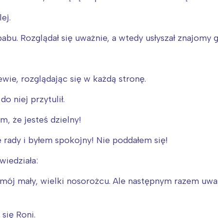
ej.
bu. Rozglądał się uważnie, a wtedy usłyszał znajomy g
ewie, rozglądając się w każdą stronę.
do niej przytulił.
m, że jesteś dzielny!
 rady i byłem spokojny! Nie poddałem się!
iedziała:
ój mały, wielki nosorożcu. Ale następnym razem uważaj
się Roni.