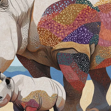
ia i jej płatki
Pszczoła i kwitnący ul