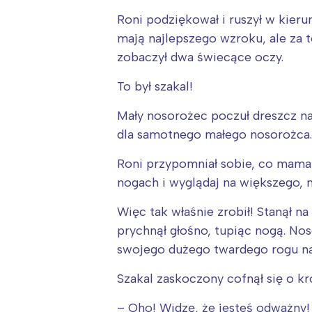
T
Roni podziękował i ruszył w kieru
P
mają najlepszego wzroku, ale za to
W
zobaczył dwa świecące oczy.
To był szakal!
Mały nosorożec poczuł dreszcz na 
dla samotnego małego nosorożca.
Roni przypomniał sobie, co mama 
nogach i wyglądaj na większego, ni
Więc tak właśnie zrobił! Stanął 
prychnął głośno, tupiąc nogą. No
swojego dużego twardego rogu na
Szakal zaskoczony cofnął się o kr
– Oho! Widzę, że jesteś odważny! N