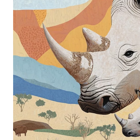
Wiosenny koncert ptaków na płocie
Kwitnąca wiśn