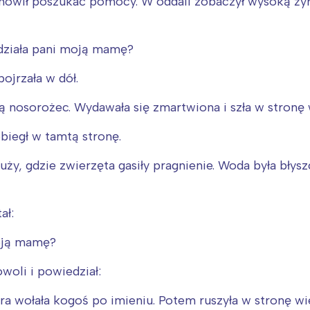
anowił poszukać pomocy. W oddali zobaczył wysoką żyr
idziała pani moją mamę?
pojrzała w dół.
ą nosorożec. Wydawała się zmartwiona i szła w stronę
obiegł w tamtą stronę.
kałuży, gdzie zwierzęta gasiły pragnienie. Woda była bły
ał:
Interesują mnie wydarzenia z tego regionu
moją mamę?
arszawa
Śląsk
woli i powiedział:
ódź
Kraków
ra wołała kogoś po imieniu. Potem ruszyła w stronę w