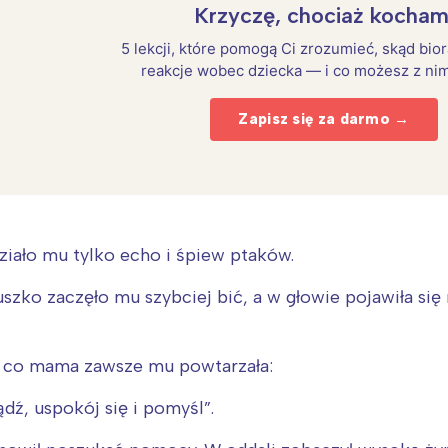
Krzyczę, chociaż kocham
5 lekcji, które pomogą Ci zrozumieć, skąd bio
reakcje wobec dziecka — i co możesz z nim
Zapisz się za darmo →
iało mu tylko echo i śpiew ptaków.
uszko zaczęło mu szybciej bić, a w głowie pojawiła się
, co mama zawsze mu powtarzała:
iądź, uspokój się i pomyśl”.