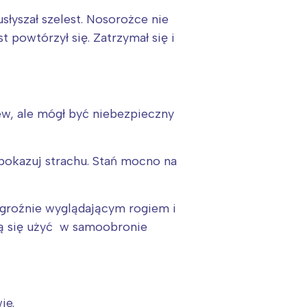
słyszał szelest. Nosorożce nie
t powtórzył się. Zatrzymał się i
lew, ale mógł być niebezpieczny
 pokazuj strachu. Stań mocno na
m groźnie wyglądającym rogiem i
ją się użyć w samoobronie
ie.