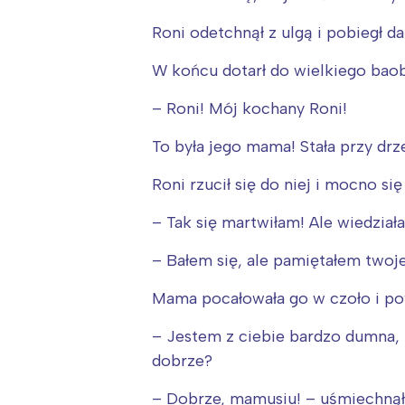
Roni odetchnął z ulgą i pobiegł dal
W końcu dotarł do wielkiego baoba
– Roni! Mój kochany Roni!
To była jego mama! Stała przy drz
Roni rzucił się do niej i mocno się 
– Tak się martwiłam! Ale wiedziała
– Bałem się, ale pamiętałem twoje
Mama pocałowała go w czoło i pow
– Jestem z ciebie bardzo dumna, m
dobrze?
– Dobrze, mamusiu! – uśmiechnął 