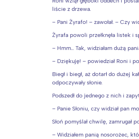
Roni wziął głęboki oddech i post
liście z drzewa.
– Pani Żyrafo! – zawołał. – Czy w
Żyrafa powoli przełknęła listek i s
– Hmm… Tak, widziałam dużą pani
– Dziękuję! – powiedział Roni i p
Biegł i biegł, aż dotarł do dużej 
odpoczywały słonie.
Podszedł do jednego z nich i zapyt
– Panie Słoniu, czy widział pan 
W
Słoń pomyślał chwilę, zamrugał po
Ł
– Widziałem panią nosorożec, któ