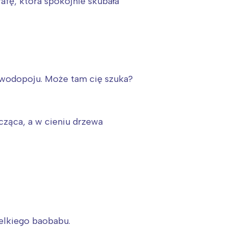
afę, która spokojnie skubała
 wodopoju. Może tam cię szuka?
szcząca, a w cieniu drzewa
:
ielkiego baobabu.