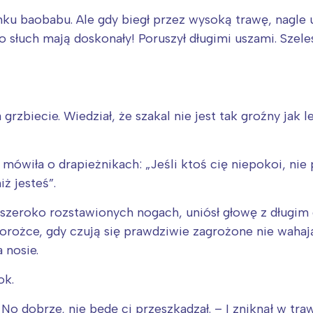
rójmiasto
Południe
nku baobabu. Ale gdy biegł przez wysoką trawę, nagle u
oznań
Północ
 słuch mają doskonały! Poruszył długimi uszami. Szeles
rocław
Wszystkie
Wybieram
grzbiecie. Wiedział, że szakal nie jest tak groźny jak 
mówiła o drapieżnikach: „Jeśli ktoś cię niepokoi, nie
ż jesteś”.
na szeroko rozstawionych nogach, uniósł głowę z długi
sorożce, gdy czują się prawdziwie zagrożone nie waha
 nosie.
ok.
o dobrze, nie będę ci przeszkadzał. – I zniknął w traw