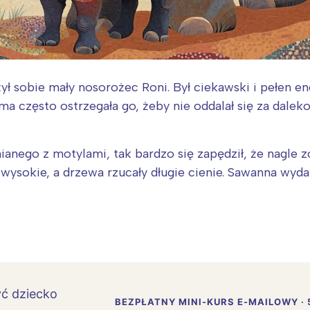
ł sobie mały nosorożec Roni. Był ciekawski i pełen ener
często ostrzegała go, żeby nie oddalał się za daleko,
ianego z motylami, tak bardzo się zapędził, że nagle zo
ysokie, a drzewa rzucały długie cienie. Sawanna wydaw
BEZPŁATNY MINI-KURS E-MAILOWY · 