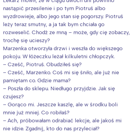
Lekarz mówił, że w ciągu dwóch dni powinno
nastąpić przesilenie i po tym Piotruś albo
wyzdrowieje, albo jego stan się pogorszy. Piotruś
leży teraz smutny, a ja tak bym chciała go
rozweselić. Chodź ze mną – może, gdy cię zobaczy,
trochę się ucieszy?
Marzenka otworzyła drzwi i weszła do większego
pokoju. W łóżeczku leżał kilkuletni chłopczyk.
– Cześć, Piotruś. Obudziłeś się?
– Cześć, Marzenko. Coś mi się śniło, ale już nie
pamiętam co. Gdzie mama?
– Poszła do sklepu. Niedługo przyjdzie. Jak się
czujesz?
– Gorąco mi. Jeszcze kaszlę, ale w środku boli
mnie już mniej. Co robiłaś?
– Ach, próbowałam odrabiać lekcje, ale jakoś mi
nie idzie. Zgadnij, kto do nas przyleciał?