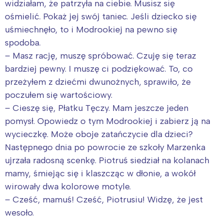
widziałam, że patrzyła na ciebie. Musisz się
ośmielić. Pokaż jej swój taniec. Jeśli dziecko się
uśmiechnęło, to i Modrookiej na pewno się
spodoba.
– Masz rację, muszę spróbować. Czuję się teraz
bardziej pewny. I muszę ci podziękować. To, co
przeżyłem z dziećmi dwunożnych, sprawiło, że
poczułem się wartościowy.
– Cieszę się, Płatku Tęczy. Mam jeszcze jeden
pomysł. Opowiedz o tym Modrookiej i zabierz ją na
wycieczkę. Może oboje zatańczycie dla dzieci?
Następnego dnia po powrocie ze szkoły Marzenka
ujrzała radosną scenkę. Piotruś siedział na kolanach
mamy, śmiejąc się i klaszcząc w dłonie, a wokół
wirowały dwa kolorowe motyle.
– Cześć, mamuś! Cześć, Piotrusiu! Widzę, że jest
wesoło.