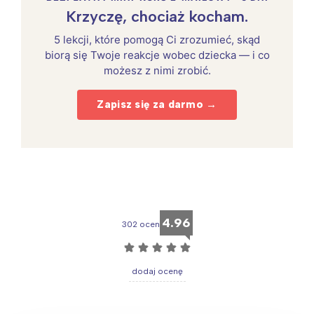
Krzyczę, chociaż kocham.
5 lekcji, które pomogą Ci zrozumieć, skąd
biorą się Twoje reakcje wobec dziecka — i co
możesz z nimi zrobić.
Zapisz się za darmo →
4.96
302 ocen
☆
☆
☆
☆
☆
dodaj ocenę