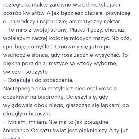
rozległe kontakty zarówno wśród motyli, jak i
pośród kwiatów. A jak będziesz chciała, przyniosę
ci najsłodszy i najbardziej aromatyczny nektar.
– To miło z twojej strony, Płatku Tęczy, chociaż
wolałabym raczej kolonię młodych mszyc. No cóż,
spróbuję pomyśleć. Umówmy się jutro po
wschodzie słońca, gdy rosa zacznie wysychać. To
piękna pora dnia, mszyce są wtedy wyborne,
świeże i soczyste.
– Dziękuję i do zobaczenia.
Następnego dnia motylek z niecierpliwością
oczekiwał na biedronkę. Ucieszył się, gdy
wylądowała obok niego, głaszcząc się łapkami po
okrągłym brzuszku.
– Mniam, mniam. Nie ma to jak porządne
śniadanko. Od razu świat jest piękniejszy. A ty już
jadłeś?