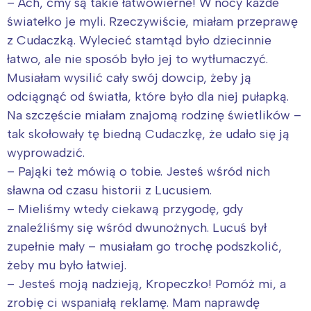
– Ach, ćmy są takie łatwowierne! W nocy każde
światełko je myli. Rzeczywiście, miałam przeprawę
z Cudaczką. Wylecieć stamtąd było dziecinnie
łatwo, ale nie sposób było jej to wytłumaczyć.
Musiałam wysilić cały swój dowcip, żeby ją
odciągnąć od światła, które było dla niej pułapką.
Na szczęście miałam znajomą rodzinę świetlików –
tak skołowały tę biedną Cudaczkę, że udało się ją
wyprowadzić.
– Pająki też mówią o tobie. Jesteś wśród nich
sławna od czasu historii z Lucusiem.
– Mieliśmy wtedy ciekawą przygodę, gdy
znaleźliśmy się wśród dwunożnych. Lucuś był
zupełnie mały – musiałam go trochę podszkolić,
żeby mu było łatwiej.
– Jesteś moją nadzieją, Kropeczko! Pomóż mi, a
zrobię ci wspaniałą reklamę. Mam naprawdę