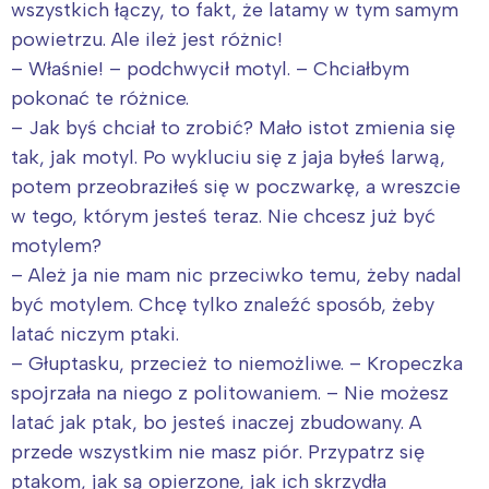
wszystkich łączy, to fakt, że latamy w tym samym
powietrzu. Ale ileż jest różnic!
– Właśnie! – podchwycił motyl. – Chciałbym
pokonać te różnice.
– Jak byś chciał to zrobić? Mało istot zmienia się
tak, jak motyl. Po wykluciu się z jaja byłeś larwą,
potem przeobraziłeś się w poczwarkę, a wreszcie
w tego, którym jesteś teraz. Nie chcesz już być
motylem?
– Ależ ja nie mam nic przeciwko temu, żeby nadal
być motylem. Chcę tylko znaleźć sposób, żeby
latać niczym ptaki.
– Głuptasku, przecież to niemożliwe. – Kropeczka
spojrzała na niego z politowaniem. – Nie możesz
latać jak ptak, bo jesteś inaczej zbudowany. A
przede wszystkim nie masz piór. Przypatrz się
ptakom, jak są opierzone, jak ich skrzydła