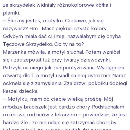
Trójmiasto
Południe
ze skrzydełek widniały różnokolorowe kółka i
plamki.
Poznań
Północ
– Śliczny jesteś, motylku. Ciekawe, jak się
Wrocław
Wszystkie
nazywasz? Hm… Masz piękne, czyste kolory.
Gdybym miała dać ci imię, nazwałabym cię chyba
Wybieram
Tęczowe Skrzydełko. Co ty na to?
Marzenka mówiła, a motyl słuchał. Potem wzniósł
się i zatrzepotał tuż przy twarzy dziewczynki.
Patrzyła na niego jak zahipnotyzowana. Wyciągnęła
otwartą dłoń, a motyl usiadł na niej ostrożnie. Naraz
ocknęła się z zamyślenia. Zza drzwi pokoiku dobiegł
kaszel dziecka.
– Motylku, mam do ciebie wielką prośbę. Mój
młodszy braciszek jest bardzo chory. Podsłuchałam
rozmowę rodziców z lekarzem – powiedział, że jest
bardzo źle i że nie udaje się zatrzymać choroby.