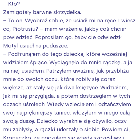
– Kto?
Zamigotały barwne skrzydełka.
– To on. Wyobraź sobie, że usiadł mi na ręce. I wiesz
co, Piotrusiu? – mam wrażenie, jakby coś chciał
powiedzieć. Poprosiłam go, żeby cię odwiedził.
Motyl usiadł na poduszce.
– Podfrunąłem do tego dziecka, które wcześniej
widziałem śpiące. Wyciągnęło do mnie rączkę, a ja
na niej usiadłem. Patrzyłem uważnie, jak przybliża
mnie do swoich oczu, które robiły się coraz
większe, aż stały się jak dwa księżyce. Widziałem,
jak mi się przygląda, a potem dostrzegłem w tych
oczach uśmiech. Wtedy wzleciałem i odtańczyłem
swój najpiękniejszy taniec, włożyłem w niego całą
swoją duszę. Dziecko wyraźnie się ożywiło, oczy
mu zabłysły, a rączki uderzały o siebie. Powiem ci,
Kropeczko, że poczułem się wtedy szczęśliwy i