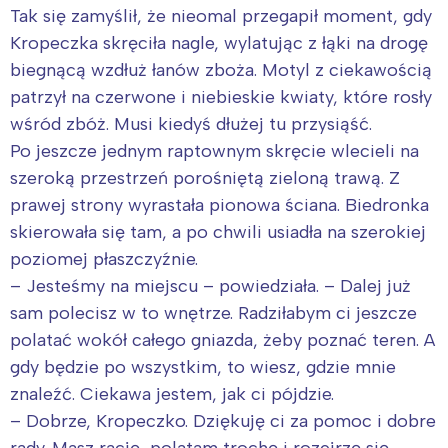
Tak się zamyślił, że nieomal przegapił moment, gdy
Kropeczka skręciła nagle, wylatując z łąki na drogę
biegnącą wzdłuż łanów zboża. Motyl z ciekawością
patrzył na czerwone i niebieskie kwiaty, które rosły
wśród zbóż. Musi kiedyś dłużej tu przysiąść.
Po jeszcze jednym raptownym skręcie wlecieli na
szeroką przestrzeń porośniętą zieloną trawą. Z
prawej strony wyrastała pionowa ściana. Biedronka
skierowała się tam, a po chwili usiadła na szerokiej
poziomej płaszczyźnie.
– Jesteśmy na miejscu – powiedziała. – Dalej już
sam polecisz w to wnętrze. Radziłabym ci jeszcze
polatać wokół całego gniazda, żeby poznać teren. A
gdy będzie po wszystkim, to wiesz, gdzie mnie
znaleźć. Ciekawa jestem, jak ci pójdzie.
– Dobrze, Kropeczko. Dziękuję ci za pomoc i dobre
rady. Masz rację, polatam trochę i rozejrzę się,