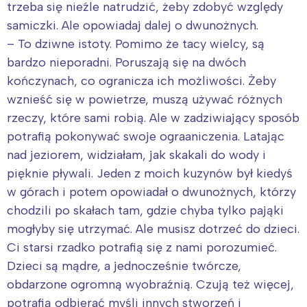
trzeba się nieźle natrudzić, żeby zdobyć względy
samiczki. Ale opowiadaj dalej o dwunożnych.
– To dziwne istoty. Pomimo że tacy wielcy, są
bardzo nieporadni. Poruszają się na dwóch
kończynach, co ogranicza ich możliwości. Żeby
wznieść się w powietrze, muszą używać różnych
rzeczy, które sami robią. Ale w zadziwiający sposób
potrafią pokonywać swoje ograaniczenia. Latając
nad jeziorem, widziałam, jak skakali do wody i
pięknie pływali. Jeden z moich kuzynów był kiedyś
w górach i potem opowiadał o dwunożnych, którzy
chodzili po skałach tam, gdzie chyba tylko pająki
mogłyby się utrzymać. Ale musisz dotrzeć do dzieci.
Ci starsi rzadko potrafią się z nami porozumieć.
Dzieci są mądre, a jednocześnie twórcze,
obdarzone ogromną wyobraźnią. Czują też więcej,
potrafią odbierać myśli innych stworzeń i