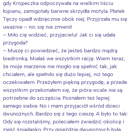
gdy Kropeczka odpoczywała na wielkim liściu
łopianu, zamigotały barwne skrzydła motyla. Płatek
Tęczy opadł wdzięcznie obok niej. Przyjrzała mu się
uważnie – nic się nie zmienił.
– Miło cię widzieć, przyjacielu! Jak ci się udała
przygoda?
– Muszę ci powiedzieć, że jesteś bardzo mądrą
biedronką. Miałaś we wszystkim rację. Wiem teraz,
że moje marzenie nie mogło się spełnić tak, jak
chciałem, ale spełniło się dużo lepiej, niż tego
oczekiwałem. Przeżyłem piękną przygodę, a przede
wszystkim przekonałem się, że pióra wcale nie są
potrzebne do szczęścia. Poznałem też lepiej
samego siebie. No i mam przyjaciół wśród dzieci
dwunożnych. Bardzo się z tego cieszę. A było to tak:
Gdy się rozstaliśmy, poleciałem zwiedzić okolicę i
zjeść śniadanko. Przy gnieździe dwunożnych była