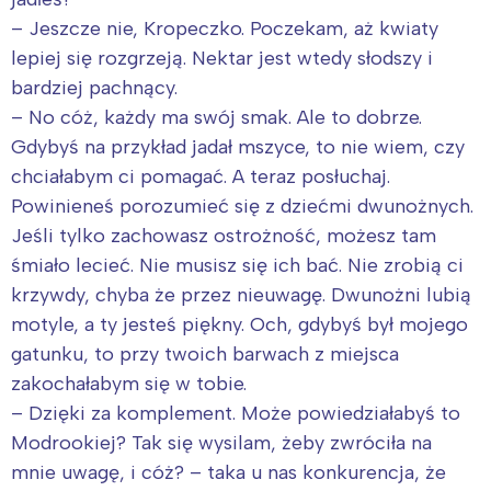
– Jeszcze nie, Kropeczko. Poczekam, aż kwiaty
lepiej się rozgrzeją. Nektar jest wtedy słodszy i
bardziej pachnący.
– No cóż, każdy ma swój smak. Ale to dobrze.
Gdybyś na przykład jadał mszyce, to nie wiem, czy
chciałabym ci pomagać. A teraz posłuchaj.
Powinieneś porozumieć się z dziećmi dwunożnych.
Jeśli tylko zachowasz ostrożność, możesz tam
śmiało lecieć. Nie musisz się ich bać. Nie zrobią ci
krzywdy, chyba że przez nieuwagę. Dwunożni lubią
motyle, a ty jesteś piękny. Och, gdybyś był mojego
gatunku, to przy twoich barwach z miejsca
zakochałabym się w tobie.
– Dzięki za komplement. Może powiedziałabyś to
Modrookiej? Tak się wysilam, żeby zwróciła na
mnie uwagę, i cóż? – taka u nas konkurencja, że