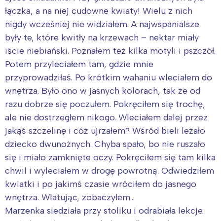
łączka, a na niej cudowne kwiaty! Wielu z nich
nigdy wcześniej nie widziałem. A najwspanialsze
były te, które kwitły na krzewach – nektar miały
iście niebiański. Poznałem też kilka motyli i pszczół.
Potem przyleciałem tam, gdzie mnie
przyprowadziłaś. Po krótkim wahaniu wleciałem do
wnętrza. Było ono w jasnych kolorach, tak że od
razu dobrze się poczułem. Pokręciłem się trochę,
ale nie dostrzegłem nikogo. Wleciałem dalej przez
jakąś szczelinę i cóż ujrzałem? Wśród bieli leżało
dziecko dwunożnych. Chyba spało, bo nie ruszało
się i miało zamknięte oczy. Pokręciłem się tam kilka
chwil i wyleciałem w drogę powrotną. Odwiedziłem
kwiatki i po jakimś czasie wróciłem do jasnego
wnętrza. Wlatując, zobaczyłem…
Marzenka siedziała przy stoliku i odrabiała lekcje.