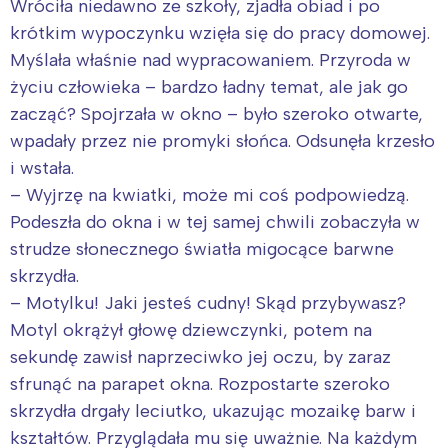
Wróciła niedawno ze szkoły, zjadła obiad i po
krótkim wypoczynku wzięła się do pracy domowej.
Myślała właśnie nad wypracowaniem. Przyroda w
życiu człowieka – bardzo ładny temat, ale jak go
zacząć? Spojrzała w okno – było szeroko otwarte,
wpadały przez nie promyki słońca. Odsunęła krzesło
i wstała.
– Wyjrzę na kwiatki, może mi coś podpowiedzą.
Podeszła do okna i w tej samej chwili zobaczyła w
strudze słonecznego światła migocące barwne
skrzydła.
– Motylku! Jaki jesteś cudny! Skąd przybywasz?
Interesują mnie wydarzenia z
Motyl okrążył głowę dziewczynki, potem na
tego regionu:
sekundę zawisł naprzeciwko jej oczu, by zaraz
sfrunąć na parapet okna. Rozpostarte szeroko
Warszawa
Śląsk
skrzydła drgały leciutko, ukazując mozaikę barw i
Łódź
Kraków
kształtów. Przyglądała mu się uważnie. Na każdym