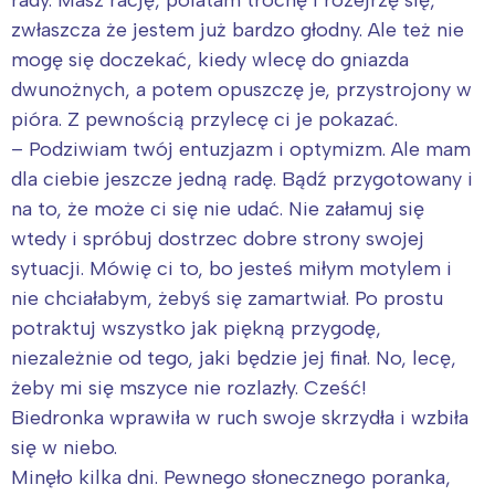
zwłaszcza że jestem już bardzo głodny. Ale też nie
mogę się doczekać, kiedy wlecę do gniazda
dwunożnych, a potem opuszczę je, przystrojony w
pióra. Z pewnością przylecę ci je pokazać.
– Podziwiam twój entuzjazm i optymizm. Ale mam
dla ciebie jeszcze jedną radę. Bądź przygotowany i
na to, że może ci się nie udać. Nie załamuj się
wtedy i spróbuj dostrzec dobre strony swojej
sytuacji. Mówię ci to, bo jesteś miłym motylem i
nie chciałabym, żebyś się zamartwiał. Po prostu
potraktuj wszystko jak piękną przygodę,
niezależnie od tego, jaki będzie jej finał. No, lecę,
żeby mi się mszyce nie rozlazły. Cześć!
Biedronka wprawiła w ruch swoje skrzydła i wzbiła
się w niebo.
Minęło kilka dni. Pewnego słonecznego poranka,