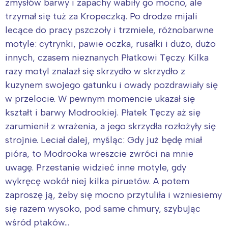
zmysłów barwy i zapachy wabiły go mocno, ale
trzymał się tuż za Kropeczką. Po drodze mijali
lecące do pracy pszczoły i trzmiele, różnobarwne
motyle: cytrynki, pawie oczka, rusałki i dużo, dużo
innych, czasem nieznanych Płatkowi Tęczy. Kilka
razy motyl znalazł się skrzydło w skrzydło z
kuzynem swojego gatunku i owady pozdrawiały się
w przelocie. W pewnym momencie ukazał się
kształt i barwy Modrookiej. Płatek Tęczy aż się
zarumienił z wrażenia, a jego skrzydła rozłożyły się
strojnie. Leciał dalej, myśląc: Gdy już będę miał
pióra, to Modrooka wreszcie zwróci na mnie
uwagę. Przestanie widzieć inne motyle, gdy
wykręcę wokół niej kilka piruetów. A potem
zaproszę ją, żeby się mocno przytuliła i wzniesiemy
się razem wysoko, pod same chmury, szybując
wśród ptaków…