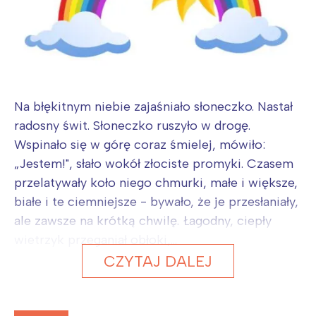
Na błękitnym niebie zajaśniało słoneczko. Nastał
radosny świt. Słoneczko ruszyło w drogę.
Wspinało się w górę coraz śmielej, mówiło:
„Jestem!", słało wokół złociste promyki. Czasem
przelatywały koło niego chmurki, małe i większe,
białe i te ciemniejsze - bywało, że je przesłaniały,
ale zawsze na krótką chwilę. Łagodny, ciepły
wietrzyk przeganiał obłoki,...
CZYTAJ DALEJ