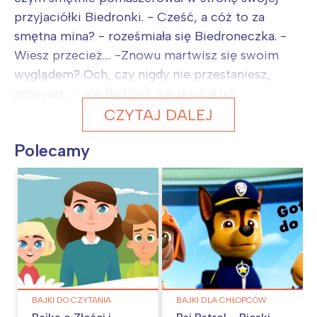
przyjaciółki Biedronki. - Cześć, a cóż to za
smętna mina? - roześmiała się Biedroneczka. -
Wiesz przecież.... -Znowu martwisz się swoim
wyglądem? Och, czy nigdy nie przestaniesz,
przecież... - ale Bielinek nie słuchał już...
CZYTAJ DALEJ
Polecamy
BAJKI DO CZYTANIA
BAJKI DLA CHŁOPCÓW