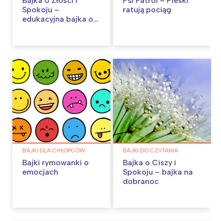
Bajka o Złości i
Psi Patrol – Pieski
Spokoju –
ratują pociąg
edukacyjna bajka o
emocjach
BAJKI DLA CHŁOPCÓW
BAJKI DO CZYTANIA
Bajki rymowanki o
Bajka o Ciszy i
emocjach
Spokoju – bajka na
dobranoc