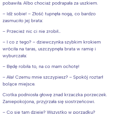
pobawiła. Albo chociaż podrapała za uszkiem.
– Idź sobie! – Złość tupnęła nogą, co bardzo
zasmuciło jej brata:
– Przecież nic ci nie zrobił…
– I co z tego? – dziewczynka szybkim krokiem
wróciła na taras, uszczypnęła brata w ramię i
wyburczała:
– Będę robiła to, na co mam ochotę!
– Ała! Czemu mnie szczypiesz? – Spokój roztarł
bolące miejsce.
Ciotka podniosła głowę znad krzaczka porzeczek.
Zaniepokojona, przyjrzała się siostrzeńcowi.
– Co się tam dzieje? Wszystko w porządku?