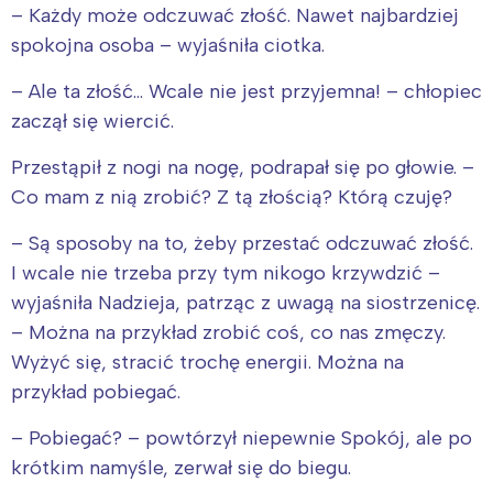
– Każdy może odczuwać złość. Nawet najbardziej
spokojna osoba – wyjaśniła ciotka.
– Ale ta złość… Wcale nie jest przyjemna! – chłopiec
zaczął się wiercić.
Przestąpił z nogi na nogę, podrapał się po głowie. –
Interesują mnie wydarzenia z
Co mam z nią zrobić? Z tą złością? Którą czuję?
tego regionu:
– Są sposoby na to, żeby przestać odczuwać złość.
I wcale nie trzeba przy tym nikogo krzywdzić –
Warszawa
Śląsk
wyjaśniła Nadzieja, patrząc z uwagą na siostrzenicę.
Łódź
Kraków
– Można na przykład zrobić coś, co nas zmęczy.
Wyżyć się, stracić trochę energii. Można na
Trójmiasto
Południe
przykład pobiegać.
Poznań
Północ
Wrocław
Wszystkie
– Pobiegać? – powtórzył niepewnie Spokój, ale po
krótkim namyśle, zerwał się do biegu.