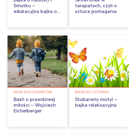
Smutku –
tarapatach, czyli o
edukacyjna bajka o
sztuce pomagania
emocjach
BAJKI DLA CHŁOPCÓW
BAJKI DO CZYTANIA
Baśń o prawdziwej
Stubarwny motyl –
miłości – Wojciech
bajka relaksacyjna
Eichelberger