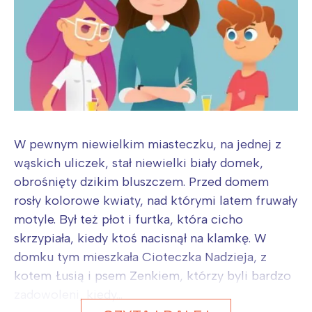
W pewnym niewielkim miasteczku, na jednej z
wąskich uliczek, stał niewielki biały domek,
obrośnięty dzikim bluszczem. Przed domem
rosły kolorowe kwiaty, nad którymi latem fruwały
motyle. Był też płot i furtka, która cicho
skrzypiała, kiedy ktoś nacisnął na klamkę. W
domku tym mieszkała Cioteczka Nadzieja, z
kotem Łusią i psem Zenkiem, którzy byli bardzo
zadowoleni, kiedy...