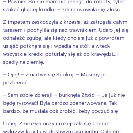
– Pewnie! Bo nie mam nic innego do roboty, tylko
szukać głupiej kredki! – zdenerwowała się Złość.
Z impetem zeskoczyła z krzesła, aż zatrzęsła całym
tarasem i pochyliła się nad trawnikiem. Udało jej się
odnaleźć zgubę, ale kiedy chciała już z powrotem
usiąść potknęła się i wpadła na stół, a wtedy
wszystkie kredki poturlały się aż do krawędzi… I
spadły na ziemię.
– Ojej! – zmartwił się Spokój. – Musimy je
pozbierać….
– Sam sobie zbieraj! – burknęła Złość. – Ja już nie
będę rysować! Była bardzo zdenerwowana. Tak
bardzo, że musiała coś zrobić, żeby poczuć się
lepiej. Zmrużyła oczy i rozejrzała się. I zaraz
wykrzywiła usta w złośliwym uśmiechu. Całkiem