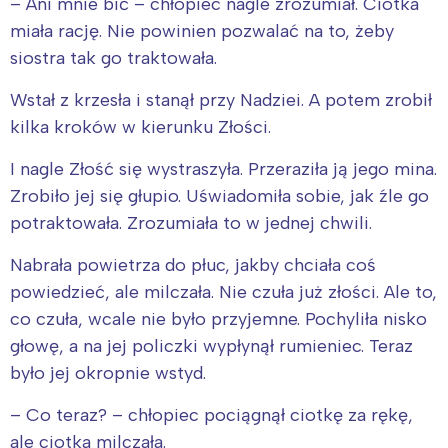
– Ani mnie bić – chłopiec nagle zrozumiał. Ciotka
miała rację. Nie powinien pozwalać na to, żeby
siostra tak go traktowała.
Wstał z krzesła i stanął przy Nadziei. A potem zrobił
kilka kroków w kierunku Złości.
I nagle Złość się wystraszyła. Przeraziła ją jego mina.
Zrobiło jej się głupio. Uświadomiła sobie, jak źle go
potraktowała. Zrozumiała to w jednej chwili.
Nabrała powietrza do płuc, jakby chciała coś
powiedzieć, ale milczała. Nie czuła już złości. Ale to,
co czuła, wcale nie było przyjemne. Pochyliła nisko
głowę, a na jej policzki wypłynął rumieniec. Teraz
było jej okropnie wstyd.
– Co teraz? – chłopiec pociągnął ciotkę za rękę,
ale ciotka milczała.