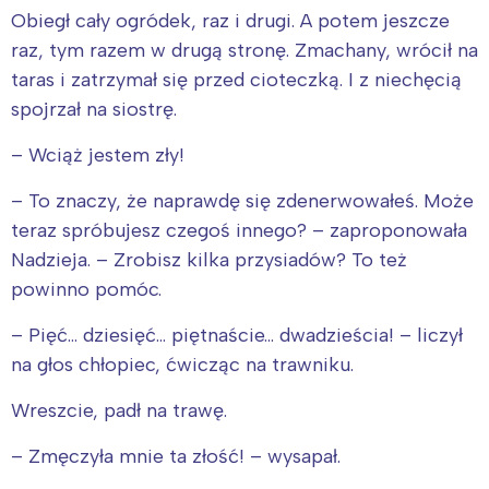
Wybieram
Obiegł cały ogródek, raz i drugi. A potem jeszcze
raz, tym razem w drugą stronę. Zmachany, wrócił na
taras i zatrzymał się przed cioteczką. I z niechęcią
spojrzał na siostrę.
– Wciąż jestem zły!
– To znaczy, że naprawdę się zdenerwowałeś. Może
teraz spróbujesz czegoś innego? – zaproponowała
Nadzieja. – Zrobisz kilka przysiadów? To też
powinno pomóc.
– Pięć… dziesięć… piętnaście… dwadzieścia! – liczył
na głos chłopiec, ćwicząc na trawniku.
Wreszcie, padł na trawę.
– Zmęczyła mnie ta złość! – wysapał.