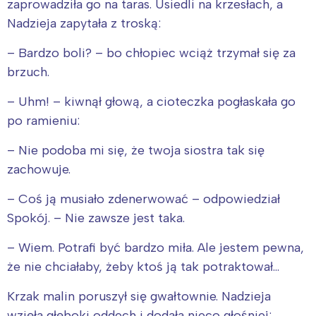
zaprowadziła go na taras. Usiedli na krzesłach, a
Nadzieja zapytała z troską:
– Bardzo boli? – bo chłopiec wciąż trzymał się za
brzuch.
– Uhm! – kiwnął głową, a cioteczka pogłaskała go
po ramieniu:
– Nie podoba mi się, że twoja siostra tak się
zachowuje.
– Coś ją musiało zdenerwować – odpowiedział
Spokój. – Nie zawsze jest taka.
– Wiem. Potrafi być bardzo miła. Ale jestem pewna,
że nie chciałaby, żeby ktoś ją tak potraktował…
Krzak malin poruszył się gwałtownie. Nadzieja
wzięła głęboki oddech i dodała nieco głośniej: