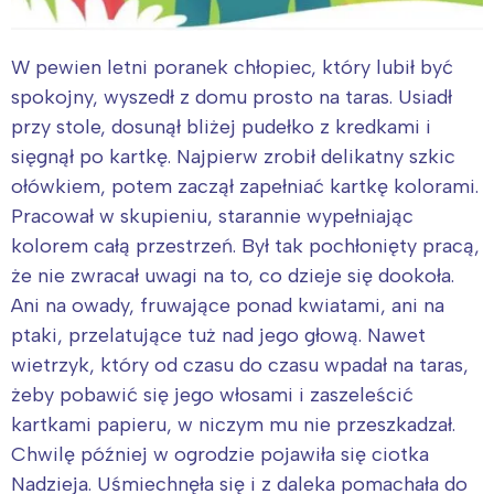
W pewien letni poranek chłopiec, który lubił być
spokojny, wyszedł z domu prosto na taras. Usiadł
przy stole, dosunął bliżej pudełko z kredkami i
sięgnął po kartkę. Najpierw zrobił delikatny szkic
ołówkiem, potem zaczął zapełniać kartkę kolorami.
Pracował w skupieniu, starannie wypełniając
kolorem całą przestrzeń. Był tak pochłonięty pracą,
że nie zwracał uwagi na to, co dzieje się dookoła.
Ani na owady, fruwające ponad kwiatami, ani na
ptaki, przelatujące tuż nad jego głową. Nawet
wietrzyk, który od czasu do czasu wpadał na taras,
żeby pobawić się jego włosami i zaszeleścić
kartkami papieru, w niczym mu nie przeszkadzał.
Chwilę później w ogrodzie pojawiła się ciotka
Nadzieja. Uśmiechnęła się i z daleka pomachała do