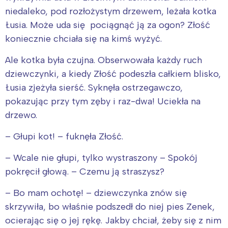
niedaleko, pod rozłożystym drzewem, leżała kotka
Łusia. Może uda się pociągnąć ją za ogon? Złość
koniecznie chciała się na kimś wyżyć.
Ale kotka była czujna. Obserwowała każdy ruch
dziewczynki, a kiedy Złość podeszła całkiem blisko,
Łusia zjeżyła sierść. Syknęła ostrzegawczo,
pokazując przy tym zęby i raz-dwa! Uciekła na
drzewo.
– Głupi kot! – fuknęła Złość.
– Wcale nie głupi, tylko wystraszony – Spokój
pokręcił głową. – Czemu ją straszysz?
– Bo mam ochotę! – dziewczynka znów się
skrzywiła, bo właśnie podszedł do niej pies Zenek,
ocierając się o jej rękę. Jakby chciał, żeby się z nim