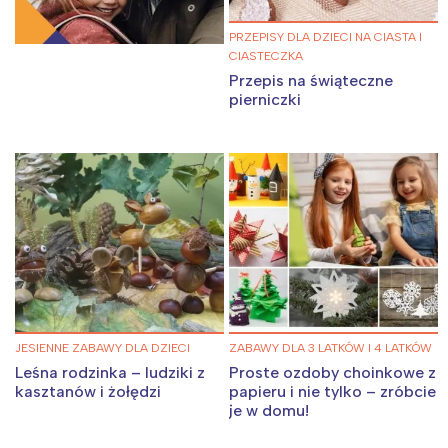
PRZEPISY DLA DZIECI NA CIASTA I
CIASTECZKA
Przepis na świąteczne
pierniczki
JESIENNE ZABAWY DLA DZIECI
ZABAWY DLA 3 LATKÓW I 4 LATKÓW
Leśna rodzinka – ludziki z
Proste ozdoby choinkowe z
kasztanów i żołędzi
papieru i nie tylko – zróbcie
je w domu!