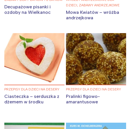
DZIECI, ZABAWY ANDRZEJKOWE
Decupażowe pisanki i
Wrocław
Wszystkie
ozdoby na Wielkanoc
Mowa Kwiatów – wróżba
andrzejkowa
Wybieram
PRZEPISY DLA DZIECI NA DESERY
PRZEPISY DLA DZIECI NA DESERY
Ciasteczka – serduszka z
Pralinki figowo-
dżemem w środku
amarantusowe