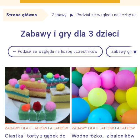
Strona główna
Zabawy
Podział ze względu na liczbę uc
Zabawy i gry dla 3 dzieci
↩ Podział ze względu na liczbę uczestników
Zabawy grupow
ZABAWY DLA 3 LATKÓW I 4 LATKÓW
ZABAWY DLA 3 LATKÓW I 4 LATKÓW
Ciastka i torty z gąbek do
Wodne łóżko… z baloników