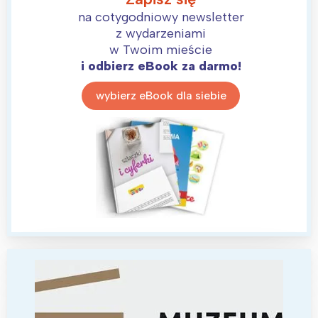
na cotygodniowy newsletter
Łódź
Kraków
z wydarzeniami
Trójmiasto
Południe
w Twoim mieście
Poznań
Północ
i odbierz eBook za darmo!
Wrocław
Wszystkie
wybierz eBook dla siebie
Wybieram