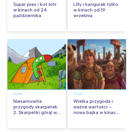
Super pies i kot łotr
Lilly i kangurek tylko
w kinach od 24
w kinach od 19
października
września
FILMY
FILMY
Niesamowite
Wielka przygoda i
przygody skarpetek
ważne wartości –
2. Skarpetki górą! w
nowa bajka w kinach
kinach od 12
od 30 stycznia
września