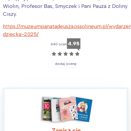
Wiolin, Profesor Bas, Smyczek i Pani Pauza z Doliny
Ciszy.
https://muzeumpanatadeusza.ossolineum.pl/wydarzen
dziecka-2025/
4.95
640 ocen
☆
☆
☆
☆
☆
dodaj ocenę
Interesują mnie wydarzenia z
tego regionu:
Warszawa
Śląsk
Zapisz się